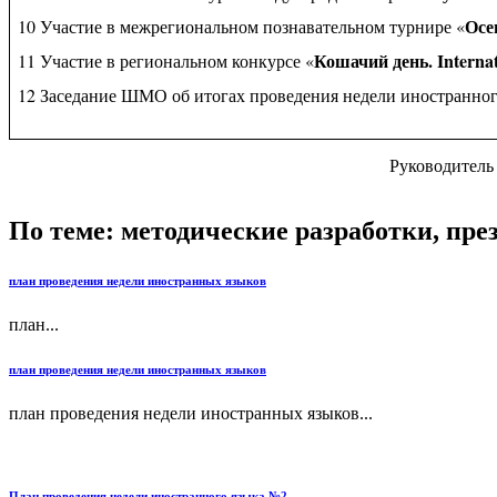
Осе
10 Участие в межрегиональном познавательном турнире «
Кошачий день. Internat
11 Участие в региональном конкурсе «
12 Заседание ШМО об итогах проведения недели иностранног
Руководи
По теме: методические разработки, пр
план проведения недели иностранных языков
план...
план проведения недели иностранных языков
план проведения недели иностранных языков...
План проведения недели иностранного языка №2