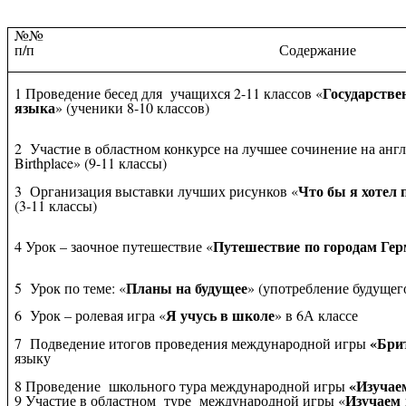
№№
п/п Содержание
Государстве
1 Проведение бесед для учащихся 2-11 классов «
языка
» (ученики 8-10 классов)
2 Участие в областном конкурсе на лучшее сочинение на англ
Birthplace» (9-11 классы)
Что бы я хотел 
3 Организация выставки лучших рисунков «
(3-11 классы)
Путешествие
по городам Ге
4 Урок – заочное путешествие «
Планы на будущее
5 Урок по теме: «
» (употребление будущег
Я учусь в школе
6 Урок – ролевая игра «
» в 6А классе
«Бри
7 Подведение итогов проведения международной игры
языку
«Изучае
8 Проведение школьного тура международной игры
Изучаем
9 Участие в областном туре международной игры «