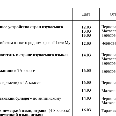
Дата
Ответ
нное устройство стран изучаемого
Чернова
12.03
Матвеев
13.03
Тарасов
15.03
ийском языке о родном крае «I Love My
Чернова
12.03
посетить в стране изучаемого языка
»
Чернова
14.03
Матвеев
Тарасов
рмании
16.03
» в 7А классе
Тарасо
16.03
о времени) в 4А классе
Чернова
14.03
Матвеев
танский бульдог»
14.03
по английскому
Чернов
Матвеев
16.03
м немецкий язык, играя»
(4-8 классы)
Тарасов
немецкий язык, играя»