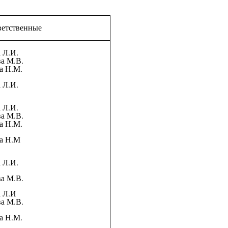
ственные
 Л.И.
а М.В.
а Н.М.
 Л.И.
 Л.И.
а М.В.
а Н.М.
ва Н.М
 Л.И.
а М.В.
а Л.И
а М.В.
а Н.М.