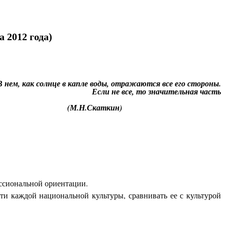
та
20
1
2
года
)
ле воды, отражаются все его стороны.
Если не все, то значительная часть
руется в уроке»
кин)
ссиональной ориентации.
ти каждой национальной культуры, сравнивать ее с культурой