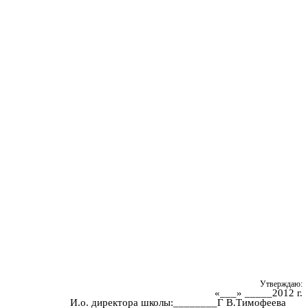
Утверждаю:
«___» _____2012 г.
И.о. директора школы:________Г В.Тимофеева