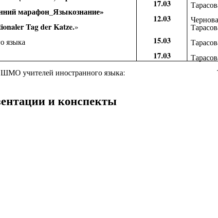
17.03
Тарасо
нний марафон_Языкознание»
12.03
Чернова
ionaler Tag der Katze.
»
Тарасов
15.03
о языка
Тарасов
17.03
Тарасов
тель ШМО учителей иностранного языка: Тара
езентации и конспекты