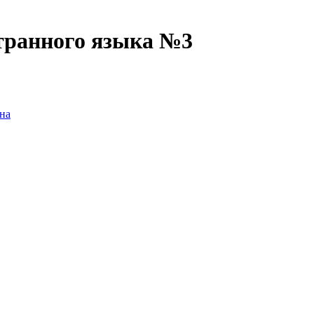
транного языка №3
на