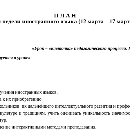
П
Л
А
Н
 недели иностранного языка
(
12 марта
–
17 мар
го процесса. В нем, как солнце в кап
огики концентри
Н.Скат
зучения иностранных языков.
а к их приобретению.
ольников, их дальнейшего интеллектуального развития и профе
ультуре и традициям, учить оценивать уникальность значимос
тур.
дение интерактивными методами преподавания.