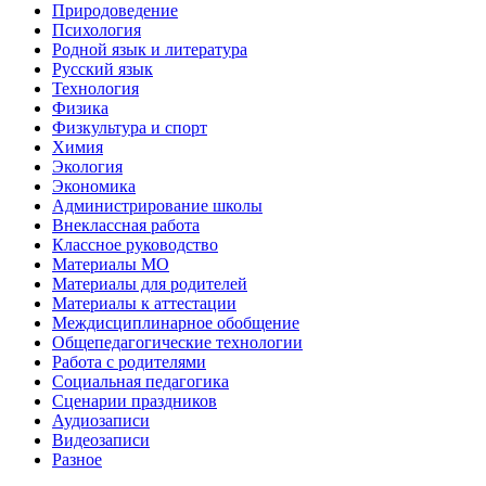
Природоведение
Психология
Родной язык и литература
Русский язык
Технология
Физика
Физкультура и спорт
Химия
Экология
Экономика
Администрирование школы
Внеклассная работа
Классное руководство
Материалы МО
Материалы для родителей
Материалы к аттестации
Междисциплинарное обобщение
Общепедагогические технологии
Работа с родителями
Социальная педагогика
Сценарии праздников
Аудиозаписи
Видеозаписи
Разное