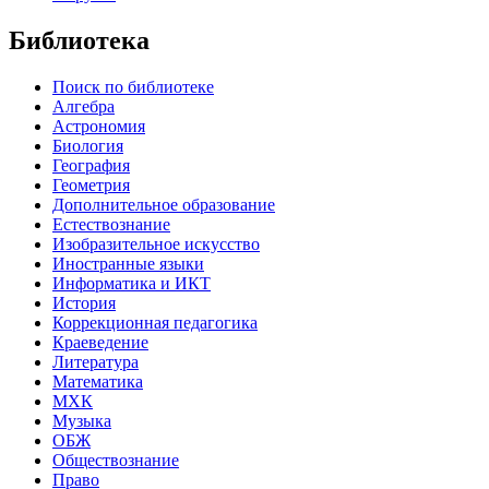
Библиотека
Поиск по библиотеке
Алгебра
Астрономия
Биология
География
Геометрия
Дополнительное образование
Естествознание
Изобразительное искусство
Иностранные языки
Информатика и ИКТ
История
Коррекционная педагогика
Краеведение
Литература
Математика
МХК
Музыка
ОБЖ
Обществознание
Право