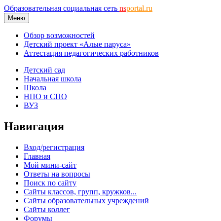
Образовательная социальная сеть
ns
portal.ru
Меню
Обзор возможностей
Детский проект «Алые паруса»
Аттестация педагогических работников
Детский сад
Начальная школа
Школа
НПО и СПО
ВУЗ
Навигация
Вход/регистрация
Главная
Мой мини-сайт
Ответы на вопросы
Поиск по сайту
Сайты классов, групп, кружков...
Сайты образовательных учреждений
Сайты коллег
Форумы