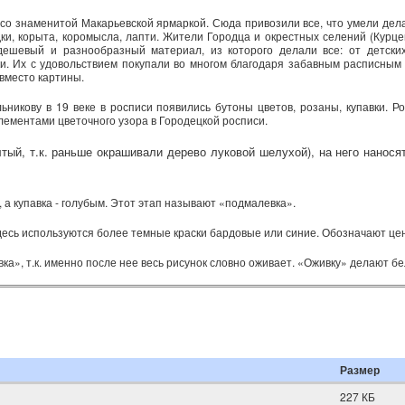
 со знаменитой Макарьевской ярмаркой. Сюда привозили все, что умели дел
ки, корыта, коромысла, лапти. Жители Городца и окрестных селений (Курце
 дешевый и разнообразный материал, из которого делали все: от детски
и. Их с удовольствием покупали во многом благодаря забавным расписным
 вместо картины.
никову в 19 веке в росписи появились бутоны цветов, розаны, купавки. Р
лементами цветочного узора в Городецкой росписи.
лтый, т.к. раньше окрашивали дерево луковой шелухой), на него нанос
 а купавка - голубым. Этот этап называют «подмалевка».
здесь используются более темные краски бардовые или синие. Обозначают цен
а», т.к. именно после нее весь рисунок словно оживает. «Оживку» делают бе
Размер
227 КБ