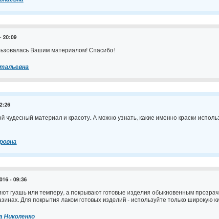
- 20:09
льзовалась Вашим материалом! Спасибо!
итальевна
12:26
ой чудесный материал и красоту. А можно узнать, какие именно краски исполь
ровна
016 - 09:36
яют гуашь или темперу, а покрывают готовые изделия обыкновенным прозра
зинах. Для покрытия лаком готовых изделий - используйте только широкую ки
а Николенко