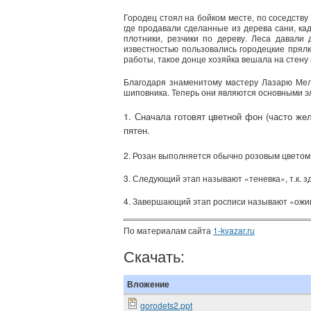
Городец стоял на бойком месте, по соседству
где продавали сделанные из дерева сани, кад
плотники, резчики по дереву. Леса давали
известностью пользовались городецкие прялк
работы, такое донце хозяйка вешала на стену
Благодаря знаменитому мастеру Лазарю Мель
шиповника. Теперь они являются основными э
1. Сначала готовят цветной фон (часто же
пятен.
2. Розан выполняется обычно розовым цветом,
3. Следующий этап называют «теневка», т.к. 
4. Завершающий этап росписи называют «оживк
По материалам сайта
1-kvazar.ru
Скачать:
Вложение
gorodets2.ppt