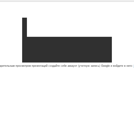
рительным просмотром презентаций создайте себе аккаунт (учетную запись) Google и войдите в него: