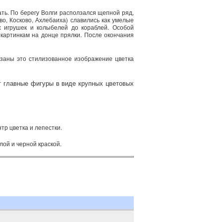
ать. По берегу Волги расползался щепной ряд,
во, Косково, Ахлебаиха) славились как умелые
х игрушек и колыбелей до кораблей. Особой
 картинкам на донце прялки. После окончания
озаны это стилизованное изображение цветка
ят главные фигуры в виде крупных цветовых
тр цветка и лепестки.
лой и черной краской.