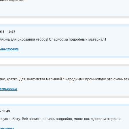
015 - 10:37
лярна для рисования узоров! Спасибо за подробный материал1
адимировна
пно, кратко. Для знакомства малышей с народными промыслами это очень важн
димировна
- 05:43
сную работу. Всё написано очень подробно, много наглядного материала.
колаевна