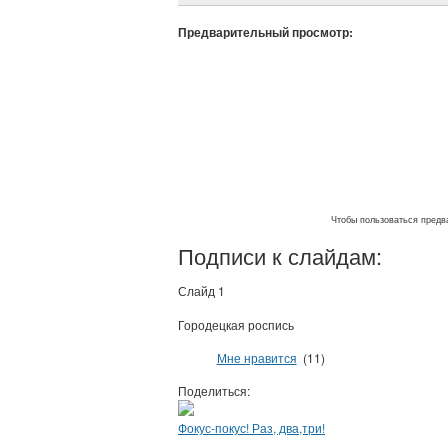
Предварительный просмотр:
Чтобы пользоваться предва
Подписи к слайдам:
Слайд 1
Городецкая роспись
Мне нравится
(11)
Поделиться:
Фокус-покус! Раз, два,три!