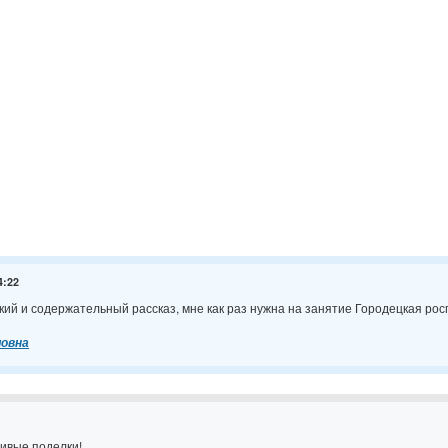
4:22
кий и содержательный рассказ, мне как раз нужна на занятие Городецкая рос
ловна
ивые поделки!