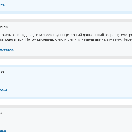
вна
 21:19
 Показывала видео детям своей группы (старший дошкольный возраст), смотре
и поделиться. Потом рисовали, клеили, лепили недели две на эту тему. Пере
ксеевна
:24
евна
46
вна