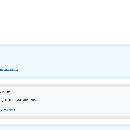
ихайловна
- 19:12
деть своими глазами...
курьевна