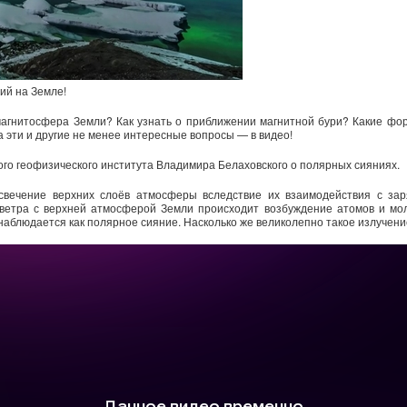
ий на Земле!
магнитосфера Земли? Как узнать о приближении магнитной бури? Какие фор
а эти и другие не менее интересные вопросы — в видео!
ого геофизического института Владимира Белаховского о полярных сияниях.
вечение верхних слоёв атмосферы вследствие их взаимодействия с зар
 ветра с верхней атмосферой Земли происходит возбуждение атомов и моле
аблюдается как полярное сияние. Насколько же великолепно такое излучени