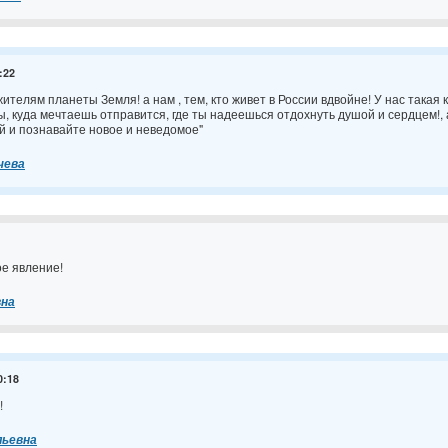
:22
жителям планеты Земля! а нам , тем, кто живет в России вдвойне! У нас такая 
, куда мечтаешь отправится, где ты надеешься отдохнуть душой и сердцем!, 
й и познавайте новое и неведомое"
чева
е явление!
вна
0:18
!
льевна