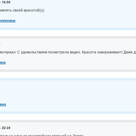
- 16:04
влять своей красотой))))
ергеевна
5
атериал. С удовольствием посмотрела видео. Красота завораживает! Даже д
вна
вна
- 22:24
тельно одно из красивейших явлений на Земле.