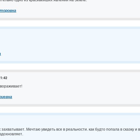
кторовна
а
21:42
авораживает!
риевна
 захватывает. Мечтаю увидеть все в реальности. как будто попала в сказку и в
 вдохновляет.