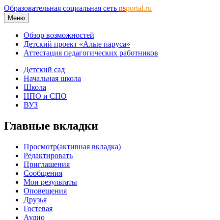
Образовательная социальная сеть
ns
portal.ru
Меню
Обзор возможностей
Детский проект «Алые паруса»
Аттестация педагогических работников
Детский сад
Начальная школа
Школа
НПО и СПО
ВУЗ
Главные вкладки
Просмотр
(активная вкладка)
Редактировать
Приглашения
Сообщения
Мои результаты
Оповещения
Друзья
Гостевая
Аудио