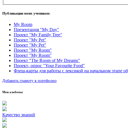
Публикации моих учеников:
My Room
Презентация "My Day"
Проект "My Family Tree"
Проект "My Pet"
Проект "My Pet"
Проект "My Room"
Проект "My Room"
Проект "The Room of My Dreams"
Проект- опрос "Your Favourite Food"
Флеш-карты для работы с лексикой на начальном этапе об
Добавить грамоту в портфолио
Мои альбомы
Качество знаний