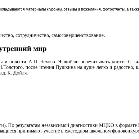
кладываются материалы к урокам, отзывы и пожелания, фотоотчеты, а также 
чество, сотрудничество, самосовершенствование.
нутренний мир
азы и повести А.П. Чехова. Я люблю перечитывать книги. С к
Н.Толстого, после чтения Пушкина на душе легко и радостно, 
лд, К. Дойля.
и). По результатам независимой диагностики МЦКО в формате 
щиеся принимают участие в ежегодном школьном фоноконкурсе 