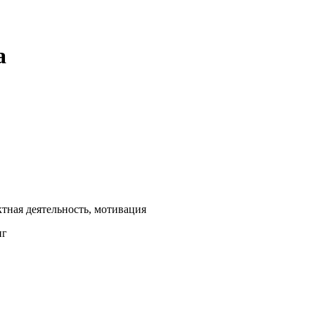
а
тная деятельность, мотивация
нг