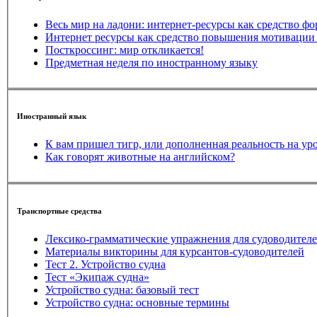
Весь мир на ладони: интернет-ресурсы как средство 
Интернет ресурсы как средство повышения мотивации 
Посткроссинг: мир откликается!
Предметная неделя по иностранному языку
Иностранный язык
К вам пришел тигр, или дополненная реальность на ур
Как говорят животные на английском?
Транспортные средства
Лексико-грамматические упражнения для судоводител
Материалы викторины для курсантов-судоводителей
Тест 2. Устройство судна
Тест «Экипаж судна»
Устройство судна: базовый тест
Устройство судна: основные термины