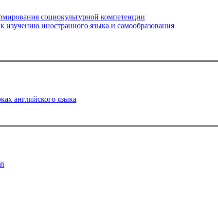
формирования социокультурной компетенции
к изучению иностранного языка и самообразования
оках английского языка
ей