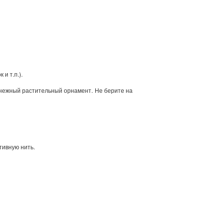
и т.п.).
 нежный растительный орнамент. Не берите на
тивную нить.