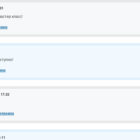
:31
астер класс!
евна
ступно!
вна
 17:22
олаевна
9:11