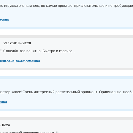
е игрушки очень много, но самые простые, привлекательные и не требующи
ловна
29.12.2019 - 23:28
"! Спасибо. все понятно. Быстро и красиво...
Светлана Анатольевна
астер-класс! Очень интересный растительный орнамент! Оригинально, необы
евна
- 16:24
 следующий праздник сделаем. !!!