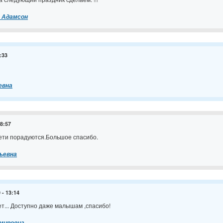
 Адамсон
:33
евна
08:57
ети порадуются.Большое спасибо.
ьевна
 - 13:14
ет... Доступно даже малышам ,спасибо!
мировна