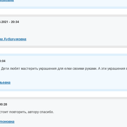
3.2021 - 20:34
а Хубихужовна
0:04
. Дети любят мастерить украшения для елки своими руками. А эти украшения 
льевна
00:28
стоит повторить, автору спасибо.
тоновна