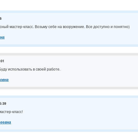
6
сный мастер-класс. Возьму себе на вооружение. Все доступно и понятно)
вна
:01
уду использовать в своей работе.
овна
5:39
астер-класс!
сеевна