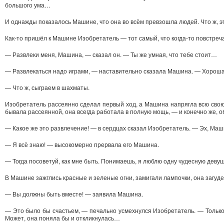
большого ума…
И однажды показалось Машине, что она во всём превзошла людей. Что ж, 
Как-то пришёл к Машине Изобретатель — тот самый, что когда-то повстреча
— Развлеки меня, Машина, — сказал он. — Ты же умная, что тебе стоит…
— Развлекаться надо играми, — наставительно сказала Машина. — Хорош
— Что ж, сыграем в шахматы.
Изобретатель рассеянно сделал первый ход, а Машина напрягла всю свою
бывала рассеянной, она всегда работала в полную мощь, — и конечно же, 
— Какое же это развлечение! — в сердцах сказал Изобретатель. — Эх, Ма
— Я всё знаю! — высокомерно прервала его Машина.
— Тогда посоветуй, как мне быть. Понимаешь, я люблю одну чудесную деву
В Машине зажглись красные и зеленые огни, замигали лампочки, она загуд
— Вы должны быть вместе! — заявила Машина.
— Это было бы счастьем, — печально усмехнулся Изобретатель. — Только д
Может, она поняла бы и откликнулась…