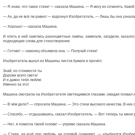
— Я знаю, что такое стихи! — сказала Машина. — Я могу их сочинять. Како
— Ах, да не всё ли равно! — вздохнул Изобретатель. — Лишь бы она узнала,
— Хорошо! — сказала Машина.
И опять в ней зажглись разноцветные лампы, замигали, загудели, казал
подходящие слова для стихотворения.
— Готово! — наконец объявила она. — Получай стихи!
Изобретатель вынул из Машины листок бумаги и прочёл:
Знай, по стоимости ты
Дороже всего света!
И я давно тебя люблю
Именно за это!
Машина смотрела на Изобретателя светящимися глазами, ожидая похвал и в
— В чём дело? — спросила Машина. — Это стихи высокого качества. В них с
— Спасибо, — отдышавшись, сказал Изобретатель. — Вот теперь ты меня
— Нет, я помогла твоей голове! — упрямо сказала Машина.
— Стихи, да ещё про любовь, не головой сочиняют, — улыбнулся Изобрет