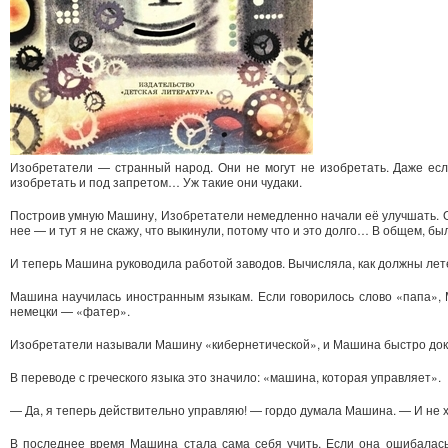
Изобретатели — странный народ. Они не могут не изобретать. Даже есл
изобретать и под запретом… Уж такие они чудаки.
Построив умную Машину, Изобретатели немедленно начали её улучшать. Они
нее — и тут я не скажу, что выкинули, потому что и это долго… В общем, б
И теперь Машина руководила работой заводов. Вычисляла, как должны лете
Машина научилась иностранным языкам. Если говорилось слово «папа», М
немецки — «фатер».
Изобретатели называли Машину «кибернетической», и Машина быстро докоп
В переводе с греческого языка это значило: «машина, которая управляет».
— Да, я теперь действительно управляю! — гордо думала Машина. — И не ху
В последнее время Машина стала сама себя учить. Если она ошибалась,