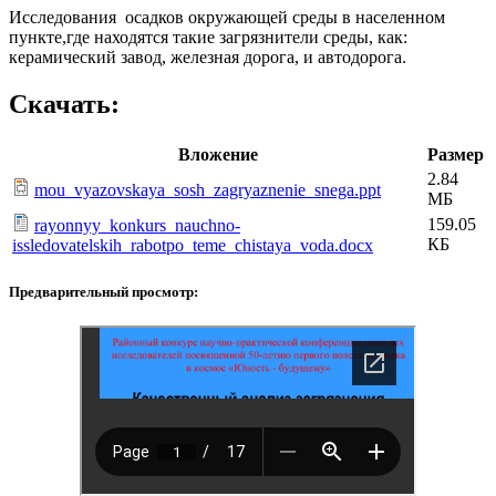
Исследования осадков окружающей среды в населенном
пункте,где находятся такие загрязнители среды, как:
керамический завод, железная дорога, и автодорога.
Скачать:
Вложение
Размер
2.84
mou_vyazovskaya_sosh_zagryaznenie_snega.ppt
МБ
159.05
rayonnyy_konkurs_nauchno-
КБ
issledovatelskih_rabotpo_teme_chistaya_voda.docx
Предварительный просмотр: