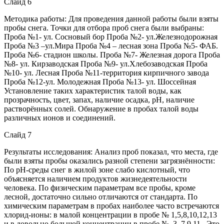
Слайд 6
Методика работы: Для проведения данной работы были взяты
пробы снега. Точки для отбора проб снега были выбраны:
Проба №1- ул. Сосновый бор Проба №2- ул.Железнодорожная
Проба №3 –ул.Мира Проба №4 – лесная зона Проба №5- ФАБ.
Проба №6- стадион школы. Проба №7- Железная дорога Проба
№8- ул. Кирзаводская Проба №9- ул.Хлебозаводская Проба
№10- ул. Лесная Проба №11-территория кирпичного завода
Проба №12-ул. Молодежная Проба №13- ул. Шоссейная
Установление таких характеристик талой воды, как
прозрачность, цвет, запах, наличие осадка, рH, наличие
растворённых солей. Обнаружение в пробах талой воды
различных ионов и соединений.
Слайд 7
Результаты исследования: Анализ проб показал, что места, где
были взяты пробы оказались разной степени загрязнённости:
По рН-среды снег в жилой зоне слабо кислотный, что
объясняется наличием продуктов жизнедеятельности
человека. По физическим параметрам все пробы, кроме
лесной, достаточно сильно отличаются от стандарта. По
химическим параметрам в пробах наиболее часто встречаются
хлорид-ионы: в малой концентрации в пробе № 1,5,8,10,12,13
и в довольно большой концентрации в пробе №. 3, 7,9,11 . Это