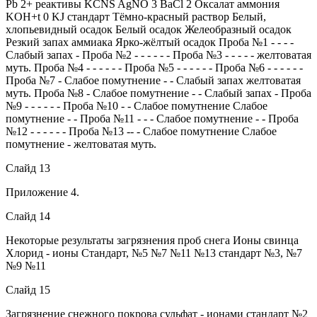
Pb 2+ реактивы KCNS AgNO 3 BaCl 2 Оксалат аммония
KOH+t 0 KJ стандарт Тёмно-красный раствор Белый,
хлопьевидный осадок Белый осадок Желеобразный осадок
Резкий запах аммиака Ярко-жёлтый осадок Проба №1 - - - -
Слабый запах - Проба №2 - - - - - - Проба №3 - - - - - желтоватая
муть. Проба №4 - - - - - - Проба №5 - - - - - - Проба №6 - - - - - -
Проба №7 - Слабое помутнение - - Слабый запах желтоватая
муть. Проба №8 - Слабое помутнение - - Слабый запах - Проба
№9 - - - - - - Проба №10 - - Слабое помутнение Слабое
помутнение - - Проба №11 - - - Слабое помутнение - - Проба
№12 - - - - - - Проба №13 -- - Слабое помутнение Слабое
помутнение - желтоватая муть.
Слайд 13
Приложение 4.
Слайд 14
Некоторые результаты загрязнения проб снега Ионы свинца
Хлорид - ионы Стандарт, №5 №7 №11 №13 стандарт №3, №7
№9 №11
Слайд 15
Загрязнение снежного покрова сульфат - ионами стандарт №2