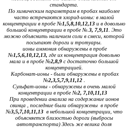
стандарта.
По химическим параметрам в пробах наиболее
часто встречаются хлорид-ионы: в малой
концентрации в пробе №
1,5,8,10,12,13
и в довольно
большой концентрации в пробе №.
3, 7,9,11
. Это
можно объяснить наличием соли в смеси, которой
посыпают дороги и тротуары.
ионы аммония обнаружены в пробе
№
1,5,6,10,12,13,
где их концентрация довольно
мала и в пробе №
2,8,9
с достаточно большой
концентрацией.
Карбонат-ионы - были обнаружены в пробах
№
2,3,5,7,9,11,12
.
Сульфат-ионы - обнаружены в очень малой
концентрации в пробе №
2, 7,10,11,13
При проведении анализа на содержание ионов
свинца , последние были обнаружены в пробе
№
3,5,7,10,11,13
в небольшой концентрации, что
объясняется близостью дороги (выбросы
автотранспорта) Здесь же велика доля