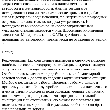
загрязнения снежного покрова в нашей местности –
автодороги и железная дорога. Анализ результатов
исследования показал, что химические примеси в пробах
снега и дождевой воды невелики, т.е. загрязнение природных
осадков, а, следовательно, воздуха умеренное. 3). Из
исследуемых микрорайонов наиболее загрязнёнными
участками станции являются улица Шоссейная, кирпичный
завод и ул. Мира, территория ФАПа, где близость
предприятия, автодороги, практически не отделены от жилой
зоны.
Слайд 9
Рекомендации Т.к. содержание примесей в снежном покрове
наибольшее около автодорог, то необходимо отделять жилую
зону от них с помощью активного озеленения станции.
Особенно это касается микрорайонов с малой санитарной
зелёной зоной. Довести до сведения администрацию станции
Мстёра о результатах работы. Провести работу в школе и
принять участие в благоустройстве и озеленении населенного
пункта. Талая и дождевая вода содержит меньше различных
ионов, чем водопроводная, значит при дополнительной
фильтрации или отстаивания, ею можно пользоваться для
полива комнатных растений и рассады, особенно если брать
снег подальше от дороги.