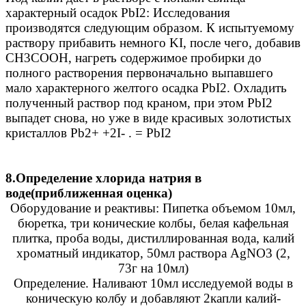
характерный осадок PbI2: Исследования
производятся следующим образом. К испытуемому
раствору прибавить немного KI, после чего, добавив
CH3COOH, нагреть содержимое пробирки до
полного растворения первоначально выпавшего
мало характерного желтого осадка PbI2. Охладить
полученный раствор под краном, при этом PbI2
выпадет снова, но уже в виде красивых золотистых
кристаллов Pb2+ +2I- . = PbI2
8.Определение хлорида натрия в
воде(приближенная оценка)
Оборудование и реактивы: Пипетка объемом 10мл,
бюретка, три конические колбы, белая кафельная
плитка, проба воды, дистиллированная вода, калий
хроматный индикатор, 50мл раствора AgNO3 (2,
73г на 10мл)
Определение. Наливают 10мл исследуемой воды в
коническую колбу и добавляют 2капли калий-