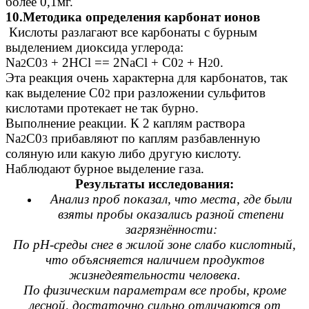
более 0,1мг.
10.Методика определения карбонат ионов
Кислоты разлагают все карбонаты с бурным
выделением диоксида углерода:
Na
C0
+ 2НСl == 2NaCl + C0
+ Н
0.
2
3
2
2
Эта реакция очень характерна для карбонатов, так
как выделение C0
при разложении сульфитов
2
кислотами протекает не так бурно.
Выполнение реакции. К 2 каплям раствора
Na
C0
прибавляют по каплям разбавленную
2
3
соляную или какую либо другую кислоту.
Наблюдают бурное выделение газа.
Результаты исследования:
Анализ проб показал, что места, где были
взяты пробы оказались разной степени
загрязнённости:
По рН-среды снег в жилой зоне слабо кислотный,
что объясняется наличием продуктов
жизнедеятельности человека.
По физическим параметрам все пробы, кроме
лесной, достаточно сильно отличаются от