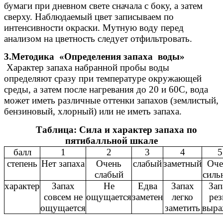
бумаги при дневном свете сначала с боку, а затем
сверху. Наблюдаемый цвет записываем по
интенсивности окраски. Мутную воду перед
анализом на цветность следует отфильтровать.
3.Методика «Определения запаха воды»
Характер запаха набранной пробы воды
определяют сразу при температуре окружающей
среды, а затем после нагревания до 20 и 60С, вода
может иметь различные оттенки запахов (землистый,
бензиновый, хлорный) или не иметь запаха.
Таблица: Сила и характер запаха по
пятибалльной шкале
балл
1
2
3
4
5
степень
Нет запаха
Очень
слабый
заметный
Оче
слабый
силь
характер
Запах
Не
Едва
Запах
Зап
совсем не
ощущается
заметен
легко
рез
ощущается
заметить
выра