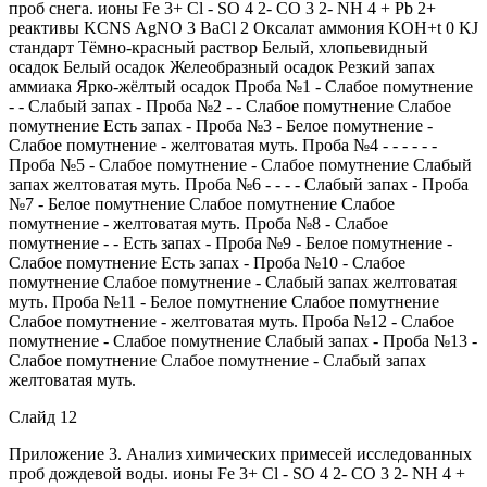
проб снега. ионы Fe 3+ Cl - SO 4 2- CO 3 2- NH 4 + Pb 2+
реактивы KCNS AgNO 3 BaCl 2 Оксалат аммония KOH+t 0 KJ
стандарт Тёмно-красный раствор Белый, хлопьевидный
осадок Белый осадок Желеобразный осадок Резкий запах
аммиака Ярко-жёлтый осадок Проба №1 - Слабое помутнение
- - Слабый запах - Проба №2 - - Слабое помутнение Слабое
помутнение Есть запах - Проба №3 - Белое помутнение -
Слабое помутнение - желтоватая муть. Проба №4 - - - - - -
Проба №5 - Слабое помутнение - Слабое помутнение Слабый
запах желтоватая муть. Проба №6 - - - - Слабый запах - Проба
№7 - Белое помутнение Слабое помутнение Слабое
помутнение - желтоватая муть. Проба №8 - Слабое
помутнение - - Есть запах - Проба №9 - Белое помутнение -
Слабое помутнение Есть запах - Проба №10 - Слабое
помутнение Слабое помутнение - Слабый запах желтоватая
муть. Проба №11 - Белое помутнение Слабое помутнение
Слабое помутнение - желтоватая муть. Проба №12 - Слабое
помутнение - Слабое помутнение Слабый запах - Проба №13 -
Слабое помутнение Слабое помутнение - Слабый запах
желтоватая муть.
Слайд 12
Приложение 3. Анализ химических примесей исследованных
проб дождевой воды. ионы Fe 3+ Cl - SO 4 2- CO 3 2- NH 4 +