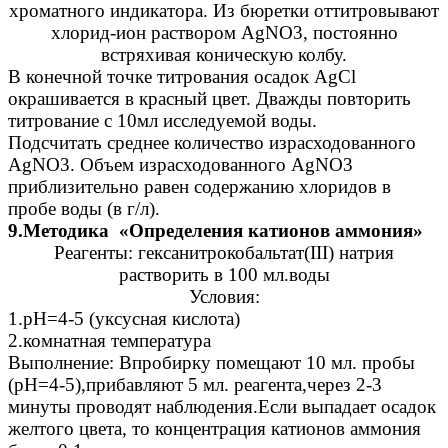
хроматного индикатора. Из бюретки оттитровывают
хлорид-ион раствором AgNO3, постоянно
встряхивая коническую колбу.
В конечной точке титрования осадок AgCl
окрашивается в красный цвет. Дважды повторить
титрование с 10мл исследуемой воды.
Подсчитать среднее количество израсходованного
AgNO3. Объем израсходованного AgNO3
приблизительно равен содержанию хлоридов в
пробе воды (в г/л).
9.Методика «Определения катионов аммония»
Реагенты: гексанитрокобальтат(III) натрия
растворить в 100 мл.воды
Условия:
1.рН=4-5 (уксусная кислота)
2.комнатная температура
Выполнение: Впробирку помещают 10 мл. пробы
(рН=4-5),прибавляют 5 мл. реагента,через 2-3
минуты проводят наблюдения.Если выпадает осадок
желтого цвета, то концентрация катионов аммония