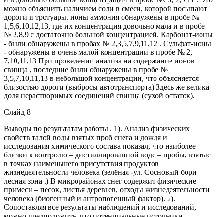
можно объяснить наличием соли в смеси, которой посыпают
дороги и тротуары. ионы аммония обнаружены в пробе №
1,5,6,10,12,13, где их концентрация довольно мала и в пробе
№ 2,8,9 с достаточно большой концентрацией. Карбонат-ионы
- были обнаружены в пробах № 2,3,5,7,9,11,12 . Сульфат-ионы
- обнаружены в очень малой концентрации в пробе № 2,
7,10,11,13 При проведении анализа на содержание ионов
свинца , последние были обнаружены в пробе №
3,5,7,10,11,13 в небольшой концентрации, что объясняется
близостью дороги (выбросы автотранспорта) Здесь же велика
доля нерастворимых соединений свинца (сухой остаток).
Слайд 8
Выводы по результатам работы . 1). Анализ физических
свойств талой воды взятых проб снега и дождя и
исследования химического состава показал, что наиболее
близки к контролю – дистиллированной воде – пробы, взятые
в точках наименьшего присутствия продуктов
жизнедеятельности человека (зелёная -ул. Сосновый бори
лесная зона .) В микрорайонах снег содержит физические
примеси – песок, листья деревьев, отходы жизнедеятельности
человека (биогенный и антропогенный фактор). 2).
Сопоставляя все результаты наблюдений и исследований,
можно предположить, что потенциальные источники