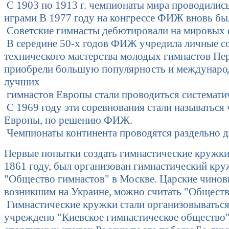
С 1903 по 1913 г. чемпионаты мира проводились 
играми В 1977 году на конгрессе ФИЖ вновь был
Советские гимнасты дебютировали на мировых ф
В середине 50-х годов ФИЖ учредила личные со
технического мастерства молодых гимнастов Пер
приобрели большую популярность и международ
лучших
гимнастов Европы стали проводиться систематиче
С 1969 году эти соревнования стали называться
Европы, по решению ФИЖ.
Чемпионаты континента проводятся раздельно д
Первые попытки создать гимнастические кружки 
1861 году, был организован гимнастический кру
"Общество гимнастов" в Москве. Царские чино
возникшим на Украине, можно считать "Общество
Гимнастические кружки стали организовываться 
учреждено "Киевское гимнастическое общество",