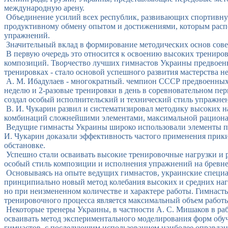
международную арену.
Объединение усилий всех республик, развивающих спортивную
продуктивному обмену опытом и достижениями, которым распо
упражнений.
Значительный вклад в формирование методических основ сове
В первую очередь это относится к освоению высоких трениро
композиций. Творчество лучших гимнастов Украины предвоенн
тренировках - стало основой успешного развития мастерства не
А. М. Ибадулаев - многократный. чемпион СССР предвоенных 
неделю и 2-разовые тренировки в день в соревновательном пер
создал особый исполнительский и технический стиль упражнен
В. И. Чукарин развил и систематизировал методику высоких н
комбинаций сложнейшими элементами, максимальной рациона
Ведущие гимнасты Украины широко использовали элементы пси
И. Чукарин доказали эффективность частого применения прик
обстановке.
Успешно стали осваивать высокие тренировочные нагрузки и р
особый стиль композиции и исполнения упражнений на бревне 
Основываясь на опыте ведущих гимнастов, украинские специал
принципиально новый метод колебания высоких и средних нагр
но при неизмененном количестве и характере работы. Гимнас
тренировочного процесса является максимальный объем работ
Некоторые тренеры Украины, в частности А. С. Мишаков в раб
осваивать метод экспериментального моделирования форм обу
гимнастов, с последующим использованием наиболее оправданн