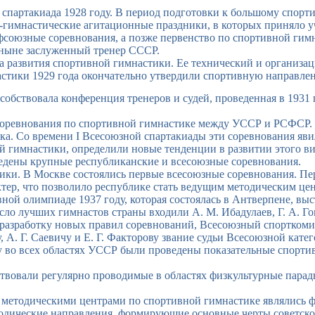
спартакиада 1928 году. В период подготовки к большому спорт
-гимнастические агитационные праздники, в которых приняло уча
союзные соревнования, а позже первенство по спортивной гим
 ныне заслуженный тренер СССР.
па развития спортивной гимнастики. Ее технический и организ
астики 1929 года окончательно утвердили спортивную направле
бствовала конференция тренеров и судей, проведенная в 1931 
оревнования по спортивной гимнастике между УССР и РСФСР. 
ска. Со времени I Всесоюзной спартакиады эти соревнования я
 гимнастики, определили новые тенденции в развитии этого ви
ведены крупные республиканские и всесоюзные соревнования.
тики. В Москве состоялись первые всесоюзные соревнования. Пе
ер, что позволило республике стать ведущим методическим цен
ой олимпиаде 1937 году, которая состоялась в Антверпене, вы
число лучших гимнастов страны входили А. М. Ибадулаев, Г. А. Гон
разработку новых правил соревнований, Всесоюзный спорткомит
, А. Г. Саевичу и Е. Г. Факторову звание судьи Всесоюзной кате
у во всех областях УССР были проведены показательные спорти
вовали регулярно проводимые в областях физкультурные парад
и методическими центрами по спортивной гимнастике являлись 
тодические направления, формирующие основные черты советск