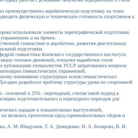
ал преимущественно акробатическую подготовку на этапе
одводить физическую и техническую готовность спортсменов к
ироко использовали элементы хореографической подготовки,
 упражнениях и на бревне.
ственной гимнастике и акробатике, развития двигательных
иальной подготовки.
федрой гимнастики Киевского государственного института
лизации техники движений, попытки выработки стиля
ых публикациях специалистов УССР затрагивались вопросы
ематизации гимнастических упражнений.
менному пониманию структурных основ гимнастических
Догадин разработал проблему структуры урока по спортивной
- основной и 25% - переходный, считая такой подход к
езервы подготовительного и переходного периодов для
ических парадов и показательных выступлений,
 но являлись прототипом пред-соревновательных сборов и
А. М. Ибадулаев, Т. А. Демиденко, Н. А. Бочарова, В. И.