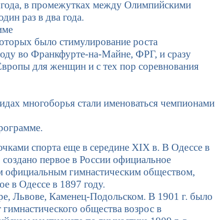
 4 года, в промежутках между Олимпийскими
ин раз в два года.
име
которых было стимулирование роста
оду во Франкфурте-на-Майне, ФРГ, и сразу
вропы для женщин и с тех пор соревнования
видах многоборья стали именоваться чемпионами
рограмме.
ками спорта еще в середине XIX в. В Одессе в
о создано первое в России официальное
ым официальным гимнастическим обществом,
 в Одессе в 1897 году.
е, Львове, Каменец-Подольском. В 1901 г. было
 гимнастического общества возрос в