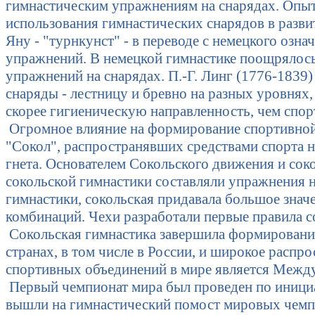
гимнастическим упражнениям на снарядах. Опыт
использования гимнастических снарядов в разви
Яну - "турнкунст" - в переводе с немецкого озн
упражнений. В немецкой гимнастике поощрялось
упражнений на снарядах. П.-Г. Линг (1776-1839
снаряды - лестницу и бревно на разных уровнях
скорее гигиеническую направленность, чем спо
Огромное влияние на формирование спортивной 
"Сокол", распространявших средствами спорта н
гнета. Основателем Сокольского движения и со
сокольской гимнастики составляли упражнения н
гимнастики, сокольская придавала большое знач
комбинаций. Чехи разработали первые правила 
Сокольская гимнастика завершила формирование
странах, в том числе в России, и широкое распро
спортивных объединений в мире является Между
Первый чемпионат мира был проведен по иници
вышли на гимнастический помост мировых чемпи