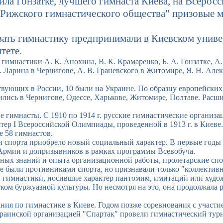
а Гонзатке, лучшего гимнаста Киева, на Всеросс
"Рижского гимнастического общества" призовые м
ать гимнастику предпринимали в Киевском униве
тете.
мнастики А. К. Анохина, В. К. Крамаренко, Б. А. Гонзатке, А. 
М. Ларина в Чернигове, А. В. Граневского в Житомире, Я. Н. Ал
твующих в России, 10 были на Украине. По образцу европейских
ились в Чернигове, Одессе, Харькове, Житомире, Полтаве. Рас
е гимнасты. С 1910 по 1914 г. русские гимнастические организ
тер I Всероссийской Олимпиады, проведенной в 1913 г. в Киев
е 58 гимнастов.
 спорта приобрело новый социальный характер. В первые годы
Армии и допризывников в рамках программы Всевобуча.
ных знаний и опыта организационной работы, пролетарские сп
е были противниками спорта, но признавали только "коллектив
" гимнастики, носившие характер пантомим, имитаций или худо
ом буржуазной культуры. Но несмотря на это, она продолжала р
ния по гимнастике в Киеве. Годом позже соревнования с участ
краинской организацией "Спартак" провели гимнастический тур