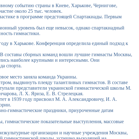
ивному событию страны в Киеве, Харькове, Чернигове,
стие около 25 тыс. человек.
настике в программе предстоящей Спартакиады. Первым
ационный уровень был еще невысок, однако спартакиадный
нность гимнастики.
году в Харькове. Конференция определила единый подход к
В составы сборных команд вошли лучшие гимнасты Москвы,
вились наиболее крупными и интересными. Они
да спорта.
рвое место заняла команда Украины.
тром, выдвинуть плеяду талантливых гимнастов. В составе
ступали представители украинской гимнастической школы М.
чарова, Л. X. Яриза, Е. В. Стрелецкая.
ет в 1939 году присвоил М. А. Александровичу, И. А.
гории.
вно-гимнастические праздники, приуроченные датам
ы, гимнастические показательные выступления, массовые
физкультурные организации и научные учреждения Москвы,
ой гимнастической школы, успешно выходящей на