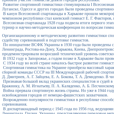
Развитие спортивной гимнастики стимулировала I Всесоюзная 
Луганске, Одессе и других городах были проведены спортивно
В канун Всесоюзной спартакиады в Харькове прошли межпроф
чемпионом республики стал киевский гимнаст Е. Г. Факторов,
Всесоюзная спартакиада 1928 года подвела итоги первого эта
турнир и научно-методическая конференция по вопросам гимн
Организационному и методическому развитию гимнастики спосо
судейству соревнований и подготовке гимнастов.
По инициативе ВСФК Украины в 1930 года были проведены с
Ленинграда, Ростова-на-Дону, Харькова, Киева, Днепропетров
продемонстрировали возросший технический уровень советской
В 1932 году в Запорожье, а годом позже в Харькове были про
С 1934 году во всей стране началось быстрое развитие гимнас
Спортивная гимнастика на Украине приобрела массовый характ
сборной команды СССР на III Международной рабочей спортивн
Д. Дмитриев, А. Г. Зайцева, Е. А. Бокова, Т. А. Демиденко. В 
Признавая большой вклад украинских специалистов и судей в 
Бражнику, А. М. Игнатьеву, П. А. Каляденко, А. Б. Песчинскому
Война прервала спортивную жизнь страны. Но уже в 1944 год
освобождения городов от немецко-фашистских захватчиков.
Возрождению популярности гимнастики в республике способст
соревнования.
В доспартакиадный период с 1945 года по 1956 год, ведущим
Ленинграда, Грузии, Украины, представляющие передовые ме