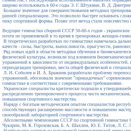
широко использовать в 60-е годы Э. Г. Штукман, В. Д. Дмитри
Большое значение для совершенствования методики тренировк
ранней специализации. Это позволило быстрее осваивать слож
пику спортивной формы. Позже этот метод стали повсеместно 
Ведущие гимнастки сборной СССР 50-60-х годов - украинские 
почти не применяемой в то время в тренировках женщин-гимна
В теоретических разработках по гимнастике намечалась дальн
качеств - силы, быстроты, выносливости, прыгучести, равнове
Ряд новых идей в области методики обучения и биомеханическ
физической культуры, возникли под влиянием биомеханической
упражнений в зависимости от индивидуальных особенностей, 
периодизации тренировки, места общей физической и специал
Л. Н. Соболев и И. А. Бражник разработали проблему перено
упражнений, обосновали значение "прикидочных" соревнований
гимнастике в соответствии с современными требованиями.
Украинские специалисты критически подошли к утвердившейся 
распределению тренировочного процесса чисто механическим,
повышения спортивного мастерства.
Наряду с богатым методическим опытом специалистов респуб
способствующих расширению массовости и повышению мастерст
своеобразной лабораторией спортивного мастерства.
Абсолютными чемпионами СССР по спортивной гимнастике были 
Чукарин, М. К. Гороховская, Б. А. Шахлин, Ю. Е. Титов, Л. С. 
Наибольших успехов на всесоюзной гимнастической арене сре