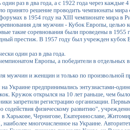
один раз в два года, а с 1922 года через каждые
о принято решение проводить чемпионаты мира од
орумах в 1954 году на XIII чемпионате мира в Р
ревнования для мужчин - Кубок Европы, целью 
вые такие соревнования были проведены в 1955 г
ный престиж. В 1957 году был учрежден кубок Е
ски один раз в два года.
 чемпионатом Европы, а победители в отдельных 
ля мужчин и женщин и только по произвольной п
на Украине предпринимались энтузиастами-одиноч
жок. Кружок открылся на 10 лет раньше, чем был
вники запретили регистрацию организации. Перв
 содействия физическому развитию", учрежденное
в Харькове, Чернигове, Екатеринославе, Житомир
 наиболее многочисленное на Украине. Авторитет