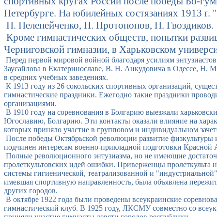
спортивных кругах России после победы Бо-гумил
Петербурге. На юбилейных состязаниях 1913 г. 
П. Пелепейченко, Н. Протопопов, Н. Гвоздиков.
Кроме гимнастических обществ, попытки развив
Черниговской гимназии, в Харьковском универси
Перед первой мировой войной благодаря усилиям энтузиастов ги
Заусайлова в Екатеринославе, В. Н. Анкудовича в Одессе, Н. 
в средних учебных заведениях.
К 1913 году из 26 сокольских спортивных организаций, сущес
гимнастические праздники. Ежегодно такие праздники провод
организациями.
В 1910 году на соревнования в Болгарию выезжали харьковски
Югославию, Болгарию. Эти контакты оказали влияние на харак
которых приняло участие в групповом и индивидуальном зачет
После победы Октябрьской революции развитие физкультуры и
подчинен интересам военно-прикладной подготовки Красной 
Полные революционного энтузиазма, но не имеющие достаточ
пролеткультовских идей ошибки. Приверженцы пролеткульта н
системы гигиенической, театрализованной и "индустриальной
имевшая спортивную направленность, была объявлена пережитк
других городов.
В октябре 1922 года были проведены всеукраинские соревнова
гимнастический клуб. В 1925 году, ЛКСМУ совместно со всеу
приняли участие гимнасты девяти городов республики.