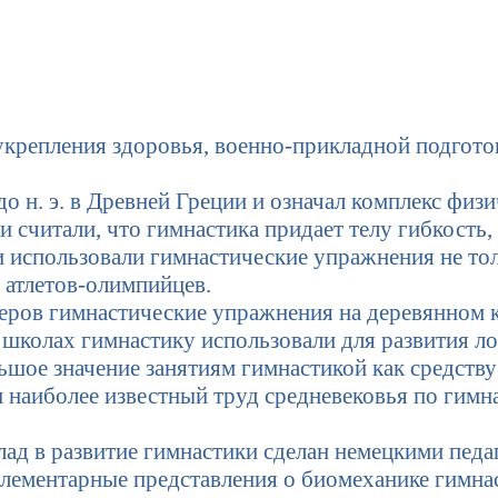
укрепления здоровья, военно-прикладной подготов
о н. э. в Древней Греции и означал комплекс фи
считали, что гимнастика придает телу гибкость, 
и использовали гимнастические упражнения не тол
и атлетов-олимпийцев.
еров гимнастические упражнения на деревянном к
колах гимнастику использовали для развития ло
шое значение занятиям гимнастикой как средству
 наиболее известный труд средневековья по гимн
ад в развитие гимнастики сделан немецкими педа
элементарные представления о биомеханике гимна