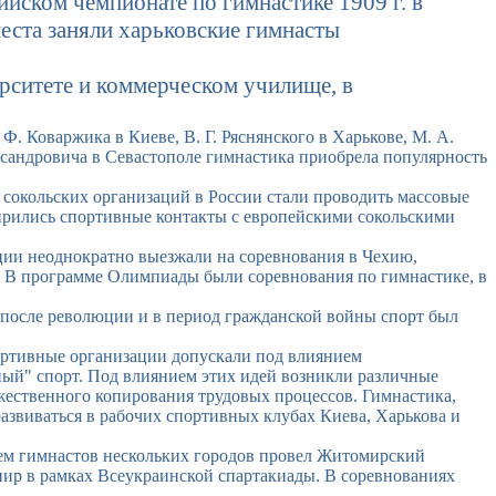
ийском чемпионате по гимнастике 1909 г. в
еста заняли харьковские гимнасты
рситете и коммерческом училище, в
Ф. Коваржика в Киеве, В. Г. Ряснянского в Харькове, М. А.
ександровича в Севастополе гимнастика приобрела популярность
 сокольских организаций в России стали проводить массовые
ширились спортивные контакты с европейскими сокольскими
ации неоднократно выезжали на соревнования в Чехию,
е. В программе Олимпиады были соревнования по гимнастике, в
 после революции и в период гражданской войны спорт был
ортивные организации допускали под влиянием
ный" спорт. Под влиянием этих идей возникли различные
жественного копирования трудовых процессов. Гимнастика,
азвиваться в рабочих спортивных клубах Киева, Харькова и
ием гимнастов нескольких городов провел Житомирский
нир в рамках Всеукраинской спартакиады. В соревнованиях