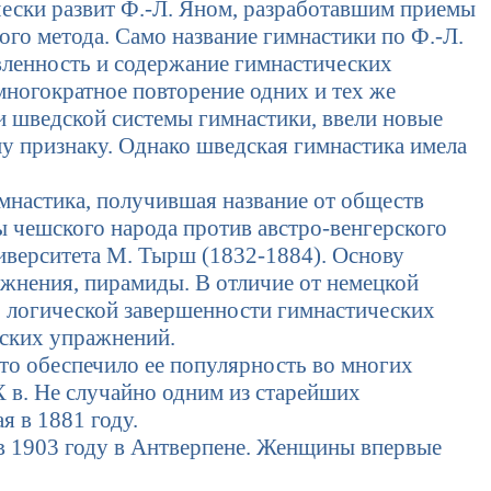
чески развит Ф.-Л. Яном, разработавшим приемы
ого метода. Само название гимнастики по Ф.-Л.
авленность и содержание гимнастических
ногократное повторение одних и тех же
ки шведской системы гимнастики, ввели новые
у признаку. Однако шведская гимнастика имела
мнастика, получившая название от обществ
 чешского народа против австро-венгерского
иверситета М. Тырш (1832-1884). Основу
ажнения, пирамиды. В отличие от немецкой
й, логической завершенности гимнастических
еских упражнений.
то обеспечило ее популярность во многих
XX в. Не случайно одним из старейших
 в 1881 году.
в 1903 году в Антверпене. Женщины впервые