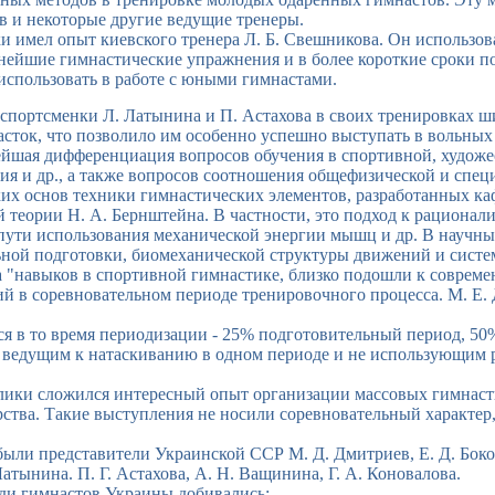
ев и некоторые другие ведущие тренеры.
и имел опыт киевского тренера Л. Б. Свешникова. Он использов
нейшие гимнастические упражнения и в более короткие сроки п
использовать в работе с юными гимнастами.
спортсменки Л. Латынина и П. Астахова в своих тренировках ш
сток, что позволило им особенно успешно выступать в вольных
ейшая дифференциация вопросов обучения в спортивной, художе
сия и др., а также вопросов соотношения общефизической и спец
их основ техники гимнастических элементов, разработанных ка
 теории Н. А. Бернштейна. В частности, это подход к рациона
пути использования механической энергии мышц и др. В научн
ьной подготовки, биомеханической структуры движений и сист
са "навыков в спортивной гимнастике, близко подошли к совре
 в соревновательном периоде тренировочного процесса. М. Е. 
в то время периодизации - 25% подготовительный период, 50% 
 ведущим к натаскиванию в одном периоде и не использующим р
лики сложился интересный опыт организации массовых гимнаст
ва. Такие выступления не носили соревновательный характер,
представители Украинской ССР М. Д. Дмитриев, Е. Д. Бокова, 
Латынина. П. Г. Астахова, А. Н. Ващинина, Г. А. Коновалова.
ди гимнастов Украины добивались: