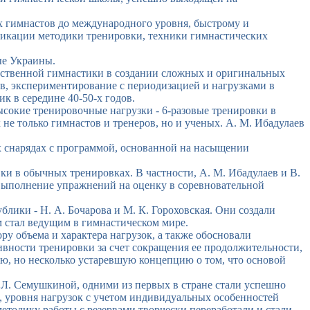
 гимнастов до международного уровня, быстрому и
фикации методики тренировки, техники гимнастических
ые Украины.
ественной гимнастики в создании сложных и оригинальных
, экспериментирование с периодизацией и нагрузками в
к в середине 40-50-х годов.
сокие тренировочные нагрузки - 6-разовые тренировки в
не только гимнастов и тренеров, но и ученых. А. М. Ибадулаев
х снарядах с программой, основанной на насыщении
и в обычных тренировках. В частности, А. М. Ибадулаев и В.
выполнение упражнений на оценку в соревновательной
ики - Н. А. Бочарова и М. К. Гороховская. Они создали
м стал ведущим в гимнастическом мире.
у объема и характера нагрузок, а также обосновали
вности тренировки за счет сокращения ее продолжительности,
ю, но несколько устаревшую концепцию о том, что основой
 Л. Семушкиной, одними из первых в стране стали успешно
 уровня нагрузок с учетом индивидуальных особенностей
тодику работы с резервами творчески переработали и стали