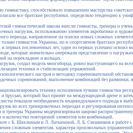
 гимнастику, способствовало повышению мастерства советских
лагали все братские республики, определяло тенденцию к уни
тской гимнастической школы внесли гимнасты, тренеры и учен
вочных нагрузок, использованию элементов акробатики и худож
ого периода, направленное на поиски новых сложных элементов
 только гимнастов Украины, но и спортсменов братских республи
и первых послевоенных лет, один из первых успешно освоил вы
иоде, которые значительно опережали представление о нагрузках 
ий на перекладине и кольцах.
агрузок, создал модель многоборца, ровно выступающего на все
лизации техники и стабилизации упражнений.
хологического настроя и методику соревновательной обстановк
идочных соревнований, выполнение комбинаций без разминки, 
ационализировать технику исполнения лучшие гимнастки республ
и брусьях, который был принят на международной арене и зате
исты показали необходимость индивидуального подхода к выбор
узок во всех тренировочных периодах и регулирования интенси
ты и тренеры Украины модернизировали широко распространенну
ы и количество повторений элементов или комбинаций.
оте с Б. Шахлиным и Л. Латыниной, Л. Б. Свешников в работе с
чения сложным элементам, характера произвольных упражнений,
ых методов в тренировке молодых одаренных гимнастов. Эту ме