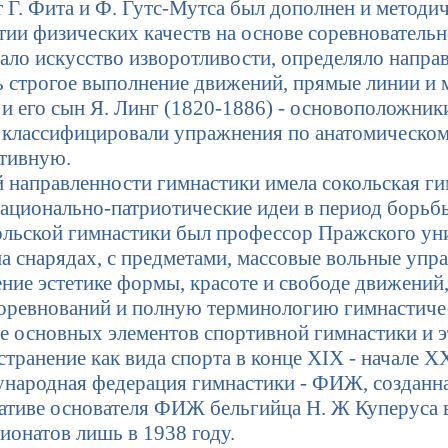
 Г. Фита и Ф. Гутс-Мутса был дополнен и методи
тии физических качеств на основе соревновательн
ачало искусство изворотливости, определяло напр
 строгое выполнение движений, прямые линии и м
) и его сын Я. Линг (1820-1886) - основоположни
, классифицировали упражнения по анатомическом
ртивную.
направленности гимнастики имела сокольская ги
ационально-патриотические идеи в период борьбы
кольской гимнастики был профессор Пражского ун
а снарядах, с предметами, массовые вольные упр
ение эстетике формы, красоте и свободе движени
соревнований и полную терминологию гимнастич
 основных элементов спортивной гимнастики и э
странение как вида спорта в конце XIX - начале 
народная федерация гимнастики - ФИЖ, созданная
ативе основателя ФИЖ бельгийца Н. Ж Куперуса 
онатов лишь в 1938 году.