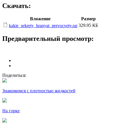
Скачать:
Вложение
Размер
329.95 КБ
kakie_sekrety_hranyat_pervocvety.rar
Предварительный просмотр:
Поделиться:
Знакомимся с плотностью жидкостей
На горке