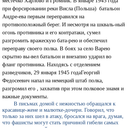
местечко Харлово и Громник. В январе 1945 года
при форсировании реки Висла (Польша) батальон
Андре-ева первым переправился на
противоположный берег. И несмотря на шкваль-ный
огонь противника и его контратаки, сумел
разгромить вражескую бата-рею и обеспечил
переправу своего полка. В боях за село Варею
скрытно вы-вел батальон и внезапно ударил во
фланг противника. Находясь с отделением
разведчиков, 29 января 1945 годаГеоргий
Федосеевич напал на немецкий штаб полка,
разгромил его , захватив при этом полковое знамя и
важные документы.
В письмах домой с нежностью обращался к
красавице-жене и малютке-дочери. Говорил, что
только за них шел в атаку, бросался на врага, думая,
что фашисты могут стать причиной гибели самых