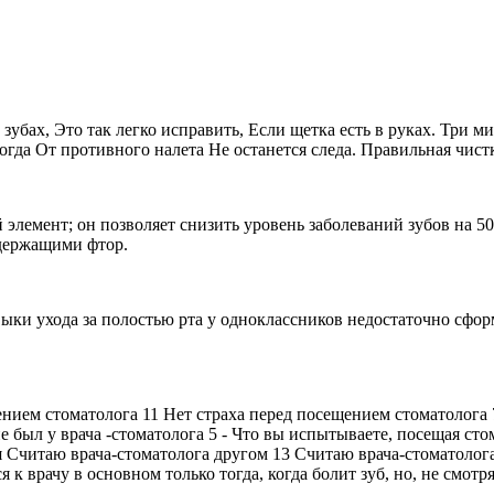
зубах, Это так легко исправить, Если щетка есть в руках. Три м
огда От противного налета Не останется следа. Правильная чист
 элемент; он позволяет снизить уровень заболеваний зубов на 
одержащими фтор.
ки ухода за полостью рта у одноклассников недостаточно сформи
нием стоматолога 11 Нет страха перед посещением стоматолога 
был у врача -стоматолога 5 - Что вы испытываете, посещая стом
ся Считаю врача-стоматолога другом 13 Считаю врача-стоматолог
 врачу в основном только тогда, когда болит зуб, но, не смотр