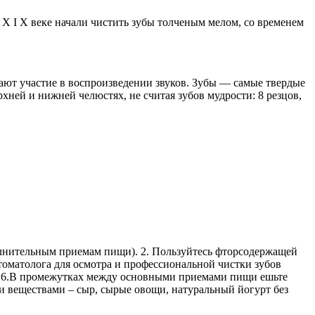
 Х I Х веке начали чистить зубы толченым мелом, со временем
ают участие в воспроизведении звуков. Зубы — самые твердые
хней и нижней челюстях, не считая зубов мудрости: 8 резцов,
ополнительным приемам пищи). 2. Пользуйтесь фторсодержащей
томатолога для осмотра и профессиональной чистки зубов
вья. 6.В промежутках между основными приемами пищи ешьте
и веществами – сыр, сырые овощи, натуральный йогурт без