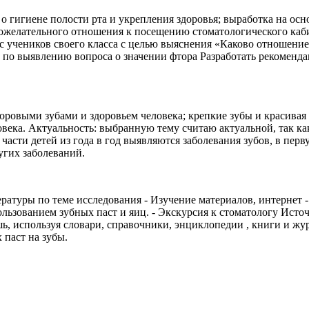
о гигиене полости рта и укрепления здоровья; выработка на ос
желательного отношения к посещению стоматологического кабине
с учеников своего класса с целью выяснения «Каково отношени
 по выявлению вопроса о значении фтора Разработать рекоменда
доровыми зубами и здоровьем человека; крепкие зубы и красивая
ловека. Актуальность: выбранную тему считаю актуальной, так как
 части детей из года в год выявляются заболевания зубов, в пер
угих заболеваний.
ратуры по теме исследования - Изучение материалов, интернет -
ьзованием зубных паст и яиц. - Экскурсия к стоматологу Исто
шь, используя словари, справочники, энциклопедии , книги и жу
 паст на зубы.