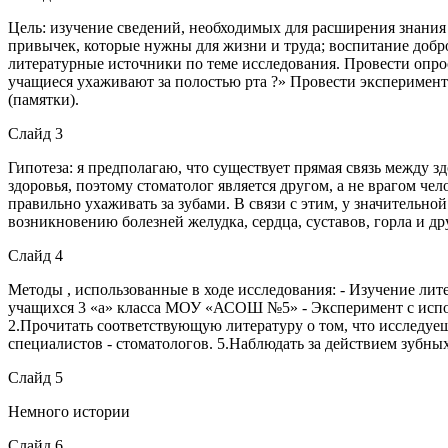
Цель: изучение сведений, необходимых для расширения знания 
привычек, которые нужны для жизни и труда; воспитание добро
литературные источники по теме исследования. Провести опро
учащиеся ухаживают за полостью рта ?» Провести эксперимент
(памятки).
Слайд 3
Гипотеза: я предполагаю, что существует прямая связь между з
здоровья, поэтому стоматолог является другом, а не врагом че
правильно ухаживать за зубами. В связи с этим, у значительной
возникновению болезней желудка, сердца, суставов, горла и др
Слайд 4
Методы , использованные в ходе исследования: - Изучение лите
учащихся 3 «а» класса МОУ «АСОШ №5» - Эксперимент с испол
2.Прочитать соответствующую литературу о том, что исследуе
специалистов - стоматологов. 5.Наблюдать за действием зубных
Слайд 5
Немного истории
Слайд 6