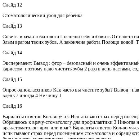
Слайд 12
Стоматологический уход для ребёнка
Слайд 13
Советы врача-стоматолога Поспеши себя избавить От налета на 
Злым врагом твоих зубов. А закончена работа Полощи водой. Т
Слайд 14
Эксперимент: Вывод : фтор – безопасный и очень эффективный
кариесом, поэтому надо чистить зубы 2 раза в день пастами, с
Слайд 15
Опрос одноклассников Как часто вы чистите зубы? Вывод : навы
вдень 7 иногда 4 Не чищу 1
Слайд 16
Варианты ответов Кол-во уч-ся Испытываю страх перед посеще
Обращаюсь к врачу-стоматологу для профилактики 3 Никогда не 
врач-стоматолог: друг или враг? Варианты ответов Кол-во уч-
испытывают страх перед посещением стоматолога и обращаются к
большинстве, считают врача – стоматолога другом.