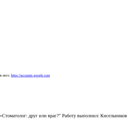
в него:
https://accounts.google.com
«Стоматолог: друг или враг?" Работу выполнил: Кисельников