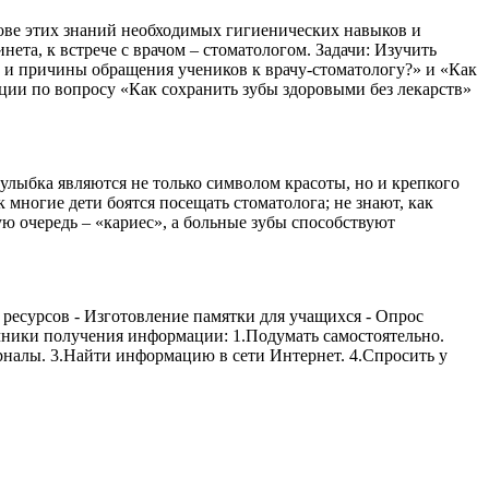
нове этих знаний необходимых гигиенических навыков и
та, к встрече с врачом – стоматологом. Задачи: Изучить
е и причины обращения учеников к врачу-стоматологу?» и «Как
ции по вопросу «Как сохранить зубы здоровыми без лекарств»
 улыбка являются не только символом красоты, но и крепкого
 многие дети боятся посещать стоматолога; не знают, как
вую очередь – «кариес», а больные зубы способствуют
 ресурсов - Изготовление памятки для учащихся - Опрос
чники получения информации: 1.Подумать самостоятельно.
рналы. 3.Найти информацию в сети Интернет. 4.Спросить у