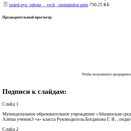
750.25 КБ
issled-aya_rabota_._vrch_-stomatolog.pptx
Предварительный просмотр:
Чтобы пользоваться предваритель
Подписи к слайдам:
Слайд 1
Муниципальное образовательное учреждение «Абазинская средн
Алёша ученик3 «а» класса Руководитель:Богданова Г. В. , педаг
Слайд 2