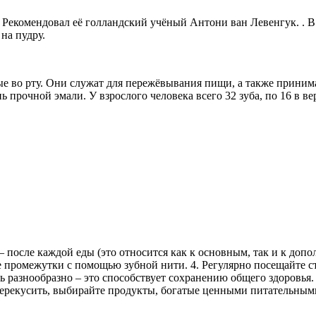
! Рекомендовал её голландский учёный Антони ван Левенгук. . В
на пудру.
е во рту. Они служат для пережёвывания пищи, а также приним
прочной эмали. У взрослого человека всего 32 зуба, по 16 в вер
о – после каждой еды (это относится как к основным, так и к д
е промежутки с помощью зубной нити. 4. Регулярно посещайте с
йтесь разнообразно – это способствует сохранению общего здоро
перекусить, выбирайте продукты, богатые ценными питательным