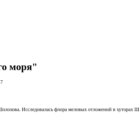
го моря"
47
 Шолохова. Исследовалась флора меловых отложений в хуторах 