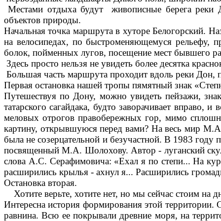
Местами отдыха будут живописные берега реки До
объектов природы.
Начальная точка маршрута в хуторе Белогорский. На
на велосипедах, по быстроменяющемуся рельефу, п
болок, пойменных лугов, посещение мест бывшего ра
Здесь просто нельзя не увидеть более десятка красн
Большая часть маршрута проходит вдоль реки Дон, 
Первая остановка нашей тропы пямятный знак «Степ
Путешествуя по Дону, можно увидеть пейзажи, зна
татарского сагайдака, будто заворачивает вправо, и
меловых отрогов правобережных гор, мимо сплошных
картину, открывшуюся перед вами? На весь мир М.А
была не созерцательной и безучастной. В 1983 году 
посвященный М.А. Шолохову. Автор - луганский скул
слова А.С. Серафимовича: «Ехал я по степи... На ку
расширились крылья - ахнул я... Расширились громад
Остановка вторая.
Хотите верьте, хотите нет, но мы сейчас стоим на дн
Интересна история формирования этой территории. Со
равнина. Всю ее покрывали древние моря, на терри