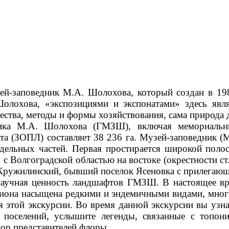
ей-заповедник М.А. Шолохова, который создан в 198
лохова, «экспозициями и экспонатами» здесь являю
ства, методы и формы хозяйствования, сама природа 
ника М.А. Шолохова (ГМЗШ), включая мемориальн
а (ЗОПЛ) составляет 38 236 га. Музей-заповедник (
тдельных частей. Первая простирается широкой поло
 Волгоградской областью на востоке (окрестности ст
х. Кружилинский, бывший поселок Ясеновка с прилега
научная ценность ландшафтов ГМЗШ. В настоящее вр
гиона насыщена редкими и эндемичными видами, мног
 этой экскурсии. Во время данной экскурсии вы узн
и поселений, услышите легенды, связанные с топ
ор представителей флоры.