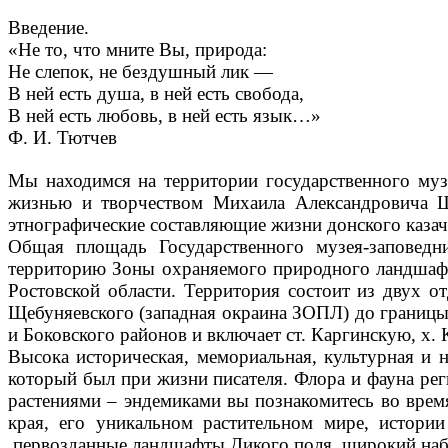
Введение.
«Не то, что мните Вы, природа:
Не слепок, не бездушный лик —
В ней есть душа, в ней есть свобода,
В ней есть любовь, в ней есть язык…»
Ф. И. Тютчев
Мы находимся на территории государственного муз
жизнью и творчеством Михаила Александровича Шо
этнографические составляющие жизни донского казаче
Общая площадь Государственного музея-заповед
территорию Зоны охраняемого природного ландшафт
Ростовской области. Территория состоит из двух о
Щебуняевского (западная окраина ЗОПЛ) до границы с
и Боковского районов и включает ст. Каргинскую, 
Высока историческая, мемориальная, культурная и 
который был при жизни писателя. Флора и фауна ре
растениями – эндемиками вы познакомитесь во время
края, его уникальном растительном мире, истори
первозданные ландшафты Дикого поля, широкий наб