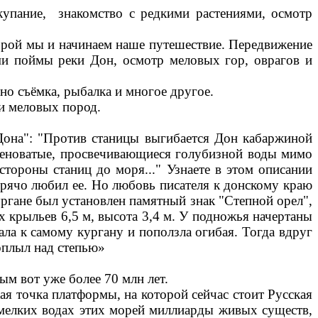
упание, знакомство с редкими растениями, осмотр
торой мы и начинаем наше путешествие. Передвижение
ми поймы реки Дон, осмотр меловых гор, оврагов и
но съёмка, рыбалка и многое другое.
и меловых пород.
Дона": "Против станицы выгибается Дон кабаржиной
 зеленоватые, просвечивающиеся голубизной воды мимо
тороны станиц до моря..." Узнаете в этом описании
рячо любил ее. Но любовь писателя к донскому краю
ургане был установлен памятный знак "Степной орел",
 крыльев 6,5 м, высота 3,4 м. У подножья начертаны
ала к самому кургану и поползла огибая. Тогда вдруг
оплыл над степью»
ым вот уже более 70 млн лет.
ая точка платформы, на которой сейчас стоит Русская
 мелких водах этих морей миллиарды живых существ,