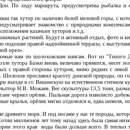
н. По ходу маршрута, предусмотрены рыбалка и к
зван так хутор по наличию белой меловой горы, с ко
редусматривает знакомство с природными комплекса
сположения казачьих хуторов и.т.д.
окнижных растений. Будут и активный отдых, фото и ки
по подошве правой надпойменной террасы, с выступам
ной орел».
комые нам по шолоховским книгам. Вот из "Тихого 
 возле хутора Базки вновь величаво прямится, несет
 с правой стороны хуторов, мимо редких с левой с
. Шолохов прославил красоту донской природы, он го
при въезде в ст. Вешенскую на естественном степном к
ьптор Н.В. Можаев. Вес скульптуры 13,5 тонн, размах
ргане чернел орёлик. Пыльная дорога извилисто добеж
ные крылья, орёлик мягко отделился и, едва шевеля, п
е древнего моря. И под ногами у нас те породы, котор
тни миллионов лет тому назад здесь была самая низк
тории этого края воды были дольше всего. В теплых