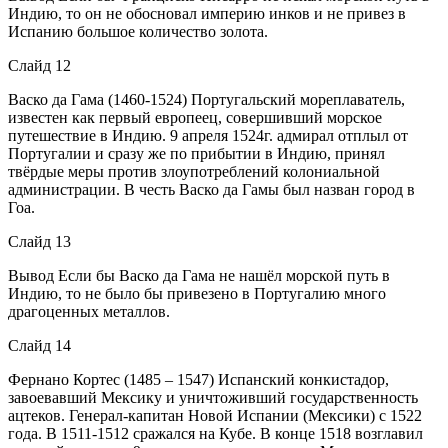
Индию, то он не обосновал империю инков и не привез в
Испанию большое количество золота.
Слайд 12
Васко да Гама (1460-1524) Португальский мореплаватель,
известен как первый европеец, совершивший морское
путешествие в Индию. 9 апреля 1524г. адмирал отплыл от
Португалии и сразу же по прибытии в Индию, принял
твёрдые меры против злоупотреблений колониальной
администрации. В честь Васко да Гамы был назван город в
Гоа.
Слайд 13
Вывод Если бы Васко да Гама не нашёл морской путь в
Индию, то не было бы привезено в Португалию много
драгоценных металлов.
Слайд 14
Фернано Кортес (1485 – 1547) Испанский конкистадор,
завоевавший Мексику и уничтоживший государственность
ацтеков. Генерал-капитан Новой Испании (Мексики) с 1522
года. В 1511-1512 сражался на Кубе. В конце 1518 возглавил