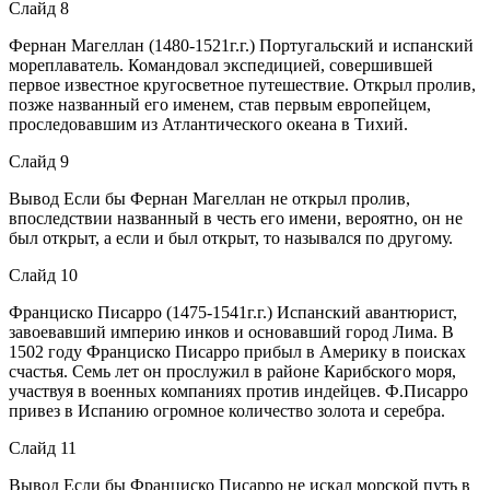
Слайд 8
Фернан Магеллан (1480-1521г.г.) Португальский и испанский
мореплаватель. Командовал экспедицией, совершившей
первое известное кругосветное путешествие. Открыл пролив,
позже названный его именем, став первым европейцем,
проследовавшим из Атлантического океана в Тихий.
Слайд 9
Вывод Если бы Фернан Магеллан не открыл пролив,
впоследствии названный в честь его имени, вероятно, он не
был открыт, а если и был открыт, то назывался по другому.
Слайд 10
Франциско Писарро (1475-1541г.г.) Испанский авантюрист,
завоевавший империю инков и основавший город Лима. В
1502 году Франциско Писарро прибыл в Америку в поисках
счастья. Семь лет он прослужил в районе Карибского моря,
участвуя в военных компаниях против индейцев. Ф.Писарро
привез в Испанию огромное количество золота и серебра.
Слайд 11
Вывод Если бы Франциско Писарро не искал морской путь в