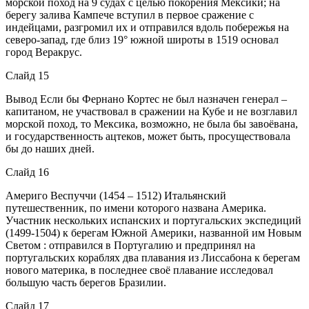
морской поход на 9 судах с целью покорения Мексики; на
берегу залива Кампече вступил в первое сражение с
индейцами, разгромил их и отправился вдоль побережья на
северо-запад, где близ 19° южной широты в 1519 основал
город Веракрус.
Слайд 15
Вывод Если бы Фернано Кортес не был назначен генерал –
капитаном, не участвовал в сражении на Кубе и не возглавил
морской поход, то Мексика, возможно, не была бы завоёвана,
и государственность ацтеков, может быть, просуществовала
бы до наших дней.
Слайд 16
Америго Веспуччи (1454 – 1512) Итальянский
путешественник, по имени которого названа Америка.
Участник нескольких испанских и португальских экспедиций
(1499-1504) к берегам Южной Америки, названной им Новым
Светом : отправился в Португалию и предпринял на
португальских кораблях два плавания из Лиссабона к берегам
нового материка, в последнее своё плавание исследовал
большую часть берегов Бразилии.
Слайд 17