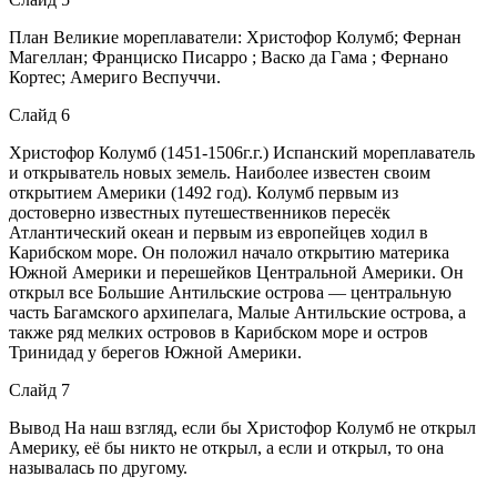
План Великие мореплаватели: Христофор Колумб; Фернан
Магеллан; Франциско Писарро ; Васко да Гама ; Фернано
Кортес; Америго Веспуччи.
Слайд 6
Христофор Колумб (1451-1506г.г.) Испанский мореплаватель
и открыватель новых земель. Наиболее известен своим
открытием Америки (1492 год). Колумб первым из
достоверно известных путешественников пересёк
Атлантический океан и первым из европейцев ходил в
Карибском море. Он положил начало открытию материка
Южной Америки и перешейков Центральной Америки. Он
открыл все Большие Антильские острова — центральную
часть Багамского архипелага, Малые Антильские острова, а
также ряд мелких островов в Карибском море и остров
Тринидад у берегов Южной Америки.
Слайд 7
Вывод На наш взгляд, если бы Христофор Колумб не открыл
Америку, её бы никто не открыл, а если и открыл, то она
называлась по другому.