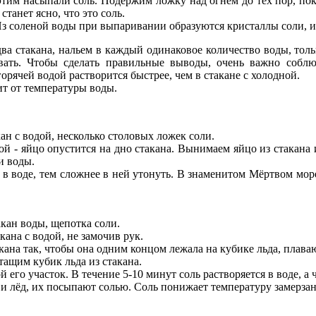
 этим насыпали соль. Подержим ложку над огнем до тех пор, пок
станет ясно, что это соль.
 Из соленой воды при выпаривании образуются кристаллы соли, и
а стакана, нальем в каждый одинаковое количество воды, тольк
ать. Чтобы сделать правильные выводы, очень важно соблюд
орячей водой растворится быстрее, чем в стакане с холодной.
сит от температуры воды.
акан с водой, несколько столовых ложек соли.
 - яйцо опустится на дно стакана. Вынимаем яйцо из стакана
и воды.
 воде, тем сложнее в ней утонуть. В знаменитом Мёртвом море 
акан воды, щепотка соли.
ана с водой, не замочив рук.
акана так, чтобы она одним концом лежала на кубике льда, плав
ащим кубик льда из стакана.
 его участок. В течение 5-10 минут соль растворяется в воде, а
 и лёд, их посыпают солью. Соль понижает температуру замерзани