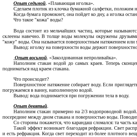
Опыт седьмой
. «Плавающая иголка».
Сделаем плотик из клочка бумажной салфетки, положим на
Когда бумага промокнет, она пойдет ко дну, а иголка оста
Что такое "кожа" воды?
Вода состоит из мельчайших частиц, которые называются
склеены навечно. В толще воды молекулы окружены друзьями с
"кожу" воды. Она называется поверхностным натяжением или 
Вывод: иголку на поверхности воды держит поверхностно
Опыт восьмой
. «Заколдованная непроливайка».
Наполним стакан водой до самых краев. Теперь сконце
подниматься над краем стакана.
Что происходит?
Поверхностное натяжение собирает воду. Если приглядеть
погружаемся в ванну, наполненную водой.
Вывод: вода поднимается при погружении тела в воду.
Опыт девятый
.
Наполним стакан примерно на 2/3 водопроводной водой. 
посередине между дном стакана и поверхностью воды. Поводим
Со стороны покажется, что карандаш сломался: та часть к
Такой эффект возникает благодаря рефракции. Свет распро
и есть рефракция. Когда свет переходит из более плотного ве