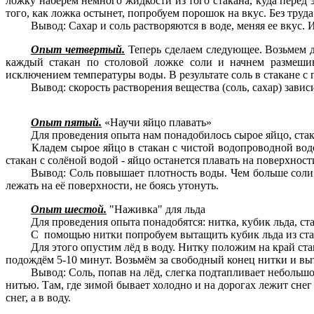
ложку наберем немного жидкости из того стакана, куда перед
того, как ложка остынет, попробуем порошок на вкус. Без труда 
Вывод: Сахар и соль растворяются в воде, меняя ее вкус.
Опыт четвертый.
Теперь сделаем следующее. Возьмем дв
каждый стакан по столовой ложке соли и начнем размешив
исключением температуры воды. В результате соль в стакане с г
Вывод: скорость растворения вещества (соль, сахар) зави
Опыт пятый.
«Научи яйцо плавать»
Для проведения опыта нам понадобилось сырое яйцо, ст
Кладем сырое яйцо в стакан с чистой водопроводной водой
стакан с солёной водой - яйцо останется плавать на поверхност
Вывод: Соль повышает плотность воды. Чем больше соли в
лежать на её поверхности, не боясь утонуть.
Опыт шестой.
"Наживка" для льда
Для проведения опыта понадобятся: нитка, кубик льда, ст
С помощью нитки попробуем вытащить кубик льда из стак
Для этого опустим лёд в воду. Нитку положим на край ст
подождём 5-10 минут. Возьмём за свободный конец нитки и выт
Вывод: Соль, попав на лёд, слегка подтапливает небольшой
нитью. Там, где зимой бывает холодно и на дорогах лежит снег
снег, а в воду.