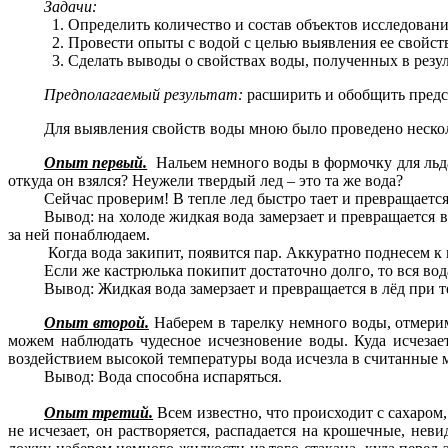
Задачи:
Определить количество и состав объектов исследовани
Провести опыты с водой с целью выявления ее свойст
Сделать выводы о свойствах воды, полученных в резу
Предполагаемый результат:
расширить и обобщить предст
Для выявления свойств воды мною было проведено неско
Опыт первый.
Нальем немного воды в формочку для льда,
откуда он взялся? Неужели твердый лед – это та же вода?
Сейчас проверим! В тепле лед быстро тает и превращаетс
Вывод: на холоде жидкая вода замерзает и превращается в
за ней понаблюдаем.
Когда вода закипит, появится пар. Аккуратно поднесем к 
Если же кастрюлька покипит достаточно долго, то вся вода
Вывод: Жидкая вода замерзает и превращается в лёд при т
Опыт второй.
Наберем в тарелку немного воды, отмерим
можем наблюдать чудесное исчезновение воды. Куда исчезае
воздействием высокой температуры вода исчезла в считанные м
Вывод: Вода способна испаряться.
Опыт третий.
Всем известно, что происходит с сахаром,
не исчезает, он растворяется, распадается на крошечные, нев