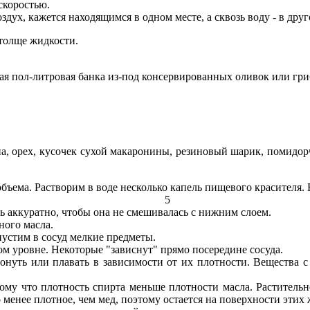
скоростью.
дух, кажется находящимся в одном месте, а сквозь воду - в друг
 толще жидкости.
тая пол-литровая банка из-под консервированных оливок или гр
на, орех, кусочек сухой макаронины, резиновый шарик, помидор
 объема. Растворим в воде несколько капель пищевого красителя.
5
ь аккуратно, чтобы она не смешивалась с нижним слоем.
ного масла.
пустим в сосуд мелкие предметы.
ом уровне. Некоторые "зависнут" прямо посередине сосуда.
онуть или плавать в зависимости от их плотности. Вещества 
тому что плотность спирта меньше плотности масла. Растительн
 менее плотное, чем мед, поэтому остается на поверхности этих