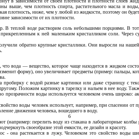
онут в зависимости от своей плотности и плотности слоев жид
ины выше, чем плотность спирта, растительного масла и воды,
ая плотность, ниже, чем у любой из жидкости, поэтому он будет
овне зависимости от их плотности.
. В теплой воде растворим соль небольшими порциями. В тот м
 прикрепленным к ней маленьким кристалликом соли. Через с
получили обратно крупные кристаллики. Они выросли на нашей
.
, что вода — вещество, которое чаще находится в жидком состо
 изменит форму), оно увеличивает предметы (пример: пальцы, ко
ва.
а пробирку с водой разные картинки или даже страницу с текс
другому. Положим картинку в тарелку и нальем в нее воду. Такж
тво прозрачности воды используется человеком очень широко:
свойство воды человек использует, например, при спасении от 
вление движения человека, вошедшего в воду.
6
ют (например: перелить воду из стакана в лабораторные колбы
дчеркнуть своеобразие этой емкости, ее дизайн и красоту.
ос - она растекается в лужу. Человеком это свойство воды ш