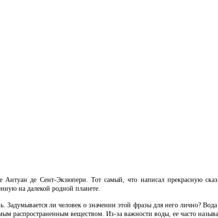
е Антуан де Сент-Экзюпери. Тот самый, что написал прекрасную ска
енную на далекой родной планете.
. Задумывается ли человек о значении этой фразы для него лично? Вода о
самым распространенным веществом. Из-за важности воды, ее часто назы