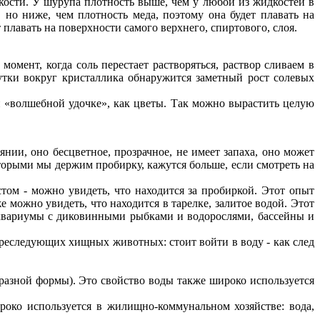
кости. У шурупа плотность выше, чем у любой из жидкостей в
 но ниже, чем плотность меда, поэтому она будет плавать на
 плавать на поверхности самого верхнего, спиртового, слоя.
омент, когда соль перестает растворяться, раствор сливаем в
утки вокруг кристаллика обнаружится заметный рост солевых
 «волшебной удочке», как цветы. Так можно вырастить целую
янии, оно бесцветное, прозрачное, не имеет запаха, оно может
торыми мы держим пробирку, кажутся больше, если смотреть на
том - можно увидеть, что находится за пробиркой. Этот опыт
е можно увидеть, что находится в тарелке, залитое водой. Этот
 аквариумы с диковинными рыбками и водорослями, бассейны и
преследующих хищных животных: стоит войти в воду - как след
 разной формы). Это свойство воды также широко используется
ироко используется в жилищно-коммунальном хозяйстве: вода,