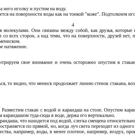
 него иголку и пустим на воду.
нется на поверхности воды как на тонкой "коже". Подтолкнем иго
4
 молекулами. Они связаны между собой, как друзья, которые в
о всех сторон, а над теми, что на поверхности, друзей нет, п
мениском.
е натяжение.
нтрируем свое внимание и очень осторожно опустим в стакан
ся, то видно, что мениск продолжает линию стенок стакана, во
Разместим стакан с водой и карандаш на столе. Опустим каран
 карандашом туда-сюда в воде, держа его вертикально.
арандаша, что находится под водой, слегка смещена относительно
страняется по прямой, но, когда луч света переходит из одного
щества, например, воды, в менее плотное, например, воздух, пр