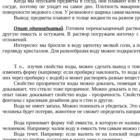
Когда мы опускаем предметы в сосуд, они плавают или т
сосуде, поэтому он упадет на самое дно. Плотность макарон
поверхности медового слоя. У резинового шарика самая маленьк
Вывод: предметы плавают в толще жидкости на разном ур
Опыт одиннадцатый
. Готовим перенасыщенный раствор
другую емкость и остужаем. В раствор погружаем ниточку с
отложений.
Интересно: мы бросили в воду щепотку мелкой соли, а 
гирлянду кристаллов. Для разнообразия воду можно подкрасить
Т. о., изучив свойства воды, можно сделать вывод о том
изменять форму (например: если пробирку наклонить, то вода
них через пробирку с водой) и может растворять разные вещест
Свойство прозрачности воды можно доказать, помещая з
доказывает, что стекло тоже прозрачное. Можно доказать и по 
опыт также доказывает свойство воды - прозрачность. Свойс
фонтаны с красивым дизайном дна и стен и другое.
Вода не имеет запаха. Можно понюхать и убедиться. Это 
человека будет потерян, животное не сможет определить напра
Вода принимает форму той емкости, в которую ее налива
человеком. Например: налив воду в емкость тем самым можно по
Вода течет. Например: если вылить ее на плоский подн
протекая по трубам, поступает в наши дома и квартиры.