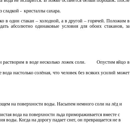
а вода не испарится. В ложке останется белый порошок. После
з сладкой - кристаллы сахара.
о в один стакан – холодной, а в другой – горячей. Положим в
ать абсолютно одинаковые условия для обоих стаканов, за
 и растворим в воде несколько ложек соли. Опустим яйцо в
вода настолько солёная, что человек без всяких усилий может
ающем на поверхности воды. Насыпем немного соли на лёд и
 чистая вода на поверхности льда примораживается вместе с
я воды. Когда на дорогу падает снег, он превращается не в