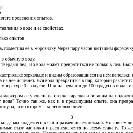
я.
в.
льтате проведения опытов.
авления о воде и ее свойствах.
лько опытов.
 поместим ее в морозилку. Через пару часов вытащим формочку, 
я в обычную воду.
 твердый лед. Но вода может превратиться не только в лед. Выл
кастрюльке зеркальце и видим образовавшиеся на нем капельки во
 из нее исчезнет. Вся вода превратится в пар, который разлетитс
емпературе 0 градусов. При нагревании до 100 градусов вода ки
 маркером ее уровень на стенке тарелки и оставим на подоконн
т вода? Точно так же, как и в предыдущем опыте, она превра
инуты, а во втором – за несколько дней.
3
 когда мы кладем его в чай и размешиваем ложкой. Но совсем ли 
идимые глазу частички и распределяется по всему стакану. То ж