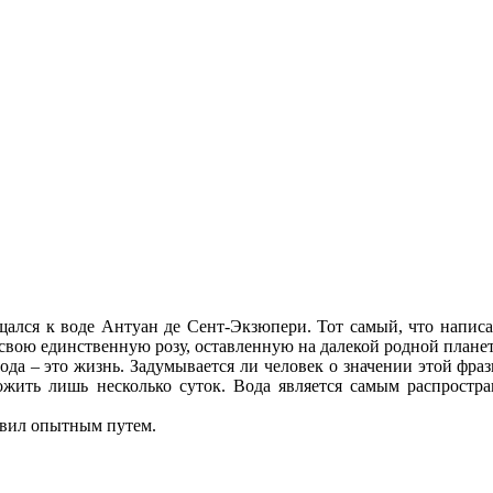
щался к воде Антуан де Сент-Экзюпери. Тот самый, что написа
свою единственную розу, оставленную на далекой родной планет
а – это жизнь. Задумывается ли человек о значении этой фразы
ожить лишь несколько суток. Вода является самым распростр
явил опытным путем.