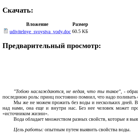
Скачать:
Вложение
Размер
60.5 КБ
udivitelnye_svoystva_vody.doc
Предварительный просмотр:
"Тобою наслаждаются, не ведая, что ты такое",
- обра
последнюю роль: принц постоянно помнил, что надо поливать 
Мы же не можем прожить без воды и нескольких дней. Вод
над нами, она еще и внутри нас. Без нее человек может пр
«источником жизни».
Вода обладает множеством разных свойств, которые я вы
Цель работы:
опытным путем выявить свойства воды.