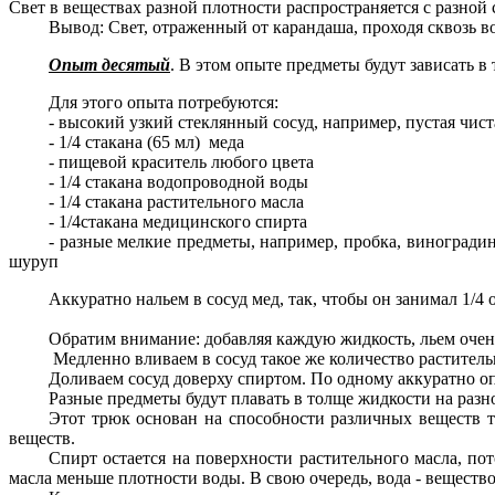
Свет в веществах разной плотности распространяется с разной 
Вывод: Свет, отраженный от карандаша, проходя сквозь воз
Опыт десятый
. В этом опыте предметы будут зависать в
Для этого опыта потребуются:
- высокий узкий стеклянный сосуд, например, пустая чис
- 1/4 стакана (65 мл) меда
- пищевой краситель любого цвета
- 1/4 стакана водопроводной воды
- 1/4 стакана растительного масла
- 1/4стакана медицинского спирта
- разные мелкие предметы, например, пробка, виногради
шуруп
Аккуратно нальем в сосуд мед, так, чтобы он занимал 1/4
Обратим внимание: добавляя каждую жидкость, льем очен
Медленно вливаем в сосуд такое же количество раститель
Доливаем сосуд доверху спиртом. По одному аккуратно о
Разные предметы будут плавать в толще жидкости на разн
Этот трюк основан на способности различных веществ т
веществ.
Спирт остается на поверхности растительного масла, по
масла меньше плотности воды. В свою очередь, вода - вещество