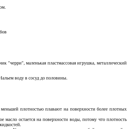
ом.
ибов
чик "черри", маленькая пластмассовая игрушка, металлический
 Нальем воду в сосуд до половины.
с меньшей плотностью плавают на поверхности более плотных
ое масло остается на поверхности воды, потому что плотность
 жидкостей.