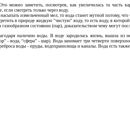
то можно заметить, посмотрев, как увеличилась та часть кар
 если смотреть только через воду.
насыпать измельченный мел, то вода станет мутной потому, что ч
етить в природе жидкую "чистую" воду, то есть воду, в которой
 в газообразном состоянии (пар), доказательством чему могут п
агодаря наличию воды. В воде зародилась жизнь, вышла из не
р” - вода, “сфера” - шар). Вода занимает три четверти поверхн
реброса воды - пруды, водохранилища и каналы. Вода есть также 