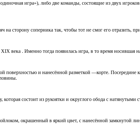
«одиночная игра»), либо две команды, состоящие из двух игроков
 на сторону соперника так, чтобы тот не смог его отразить, при
XIX века . Именно тогда появилась игра, в то время носившая н
й поверхностью и нанесённой разметкой —корте. Посередине кор
оловины.
у, которая состоит из рукоятки и округлого обода с натянутыми 
ойлоком, окрашенный в яркий цвет, с нанесённой замкнутой ли