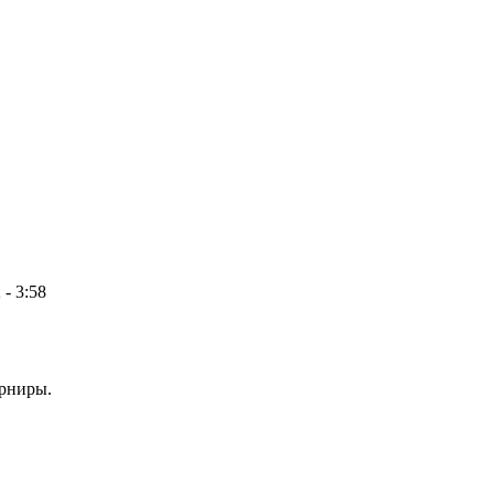
 - 3:58
урниры.