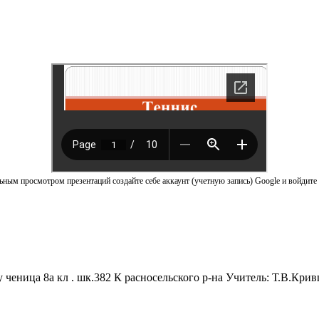
ным просмотром презентаций создайте себе аккаунт (учетную запись) Google и войдите 
ченица 8а кл . шк.382 К расносельского р-на Учитель: Т.В.Кри