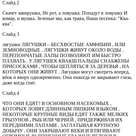
Слайд 2
Скачет завирушка, Не рот, а ловушка. Попадут в ловушку И
комар, и мушка. Зеленые мы, как трава, Наша песенка: "Ква-
ква".
Слайд 3
лягушки ЛЯГУШКИ – БЕСХВОСТЫЕ АМФИБИИ , ИЛИ
ЗЕМНОВОДНЫЕ . ЛЯГУШКИ ЖИВУТ ОКОЛО ВОДЫ .
ПЕРЕПОНЧАТЫЕ ЛАПЫ ПОЗВОЛЯЮТ ИМ БЫСТРО
ПЛАВАТЬ . У ЛЯГУШЕК КВАКШ ПАЛЬЦЫ СНАБЖЕНЫ
ПРИСОСКАМИ , ЧТОБЫ ЦЕПЛЯТЬСЯ ЗА ДЕРЕВЬЯ , НА
КОТОРЫХ ОНИ ЖИВУТ . Лягушки могут смотреть вперед,
вбок и вверх одновременно. Они никогда не закрывают глаза,
даже когда спят.
Слайд 4
ЧТО ОНИ ЕДЯТ? В ОСНОВНОМ НАСЕКОМЫХ ,
КОТОРЫХ ЛОВЯТ ДЛИННЫМ ЛИПКИМ ЯЗЫКОМ .
НЕКОТОРЫЕ КРУПНЫЕ ВИДЫ ЕДЯТ ТАКЖЕ МЕЛКИХ
ГРЫЗУНОВ , РЫБ ИЛИ ЧЕРВЕЙ , ПРИДЕРЖИВАЯ ИХ
ПЕРЕДНИМИ ЛАПАМИ . ЗАГЛАТЫВАЯ КРУПНУЮ
ДОБЫЧУ , ОНИ ЗАКРЫВАЮТ ВЕКИ И ВТЯГИВАЮТ