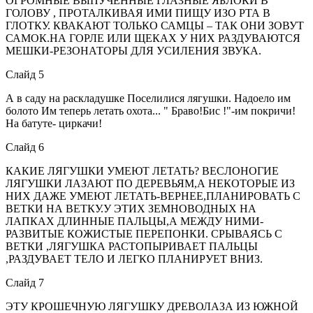
ОГРОМНЫЕ ВЫПУЧЕННЫЕ ГЛАЗНЫЕ ЯБЛОКИ В
ГОЛОВУ , ПРОТАЛКИВАЯ ИМИ ПИЩУ ИЗО РТА В
ГЛОТКУ. КВАКАЮТ ТОЛЬКО САМЦЫ – ТАК ОНИ ЗОВУТ
САМОК.НА ГОРЛЕ ИЛИ ЩЕКАХ У НИХ РАЗДУВАЮТСЯ
МЕШКИ-РЕЗОНАТОРЫ ДЛЯ УСИЛЕНИЯ ЗВУКА.
Слайд 5
А в саду на раскладушке Поселилися лягушки. Надоело им
болото Им теперь летать охота... " Браво!Бис !"-им покричи!
На батуте- циркачи!
Слайд 6
КАКИЕ ЛЯГУШКИ УМЕЮТ ЛЕТАТЬ? ВЕСЛОНОГИЕ
ЛЯГУШКИ ЛАЗАЮТ ПО ДЕРЕВЬЯМ,А НЕКОТОРЫЕ ИЗ
НИХ ДАЖЕ УМЕЮТ ЛЕТАТЬ-ВЕРНЕЕ,ПЛАНИРОВАТЬ С
ВЕТКИ НА ВЕТКУ.У ЭТИХ ЗЕМНОВОДНЫХ НА
ЛАПКАХ ДЛИННЫЕ ПАЛЬЦЫ,А МЕЖДУ НИМИ-
РАЗВИТЫЕ КОЖИСТЫЕ ПЕРЕПОНКИ. СРЫВАЯСЬ С
ВЕТКИ ,ЛЯГУШКА РАСТОПЫРИВАЕТ ПАЛЬЦЫ
,РАЗДУВАЕТ ТЕЛО И ЛЕГКО ПЛАНИРУЕТ ВНИЗ.
Слайд 7
ЭТУ КРОШЕЧНУЮ ЛЯГУШКУ ДРЕВОЛАЗА ИЗ ЮЖНОЙ