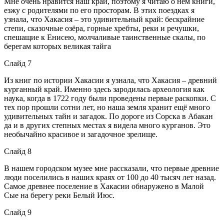
Мне очень нравится наш край, поэтому я читаю о нем книги,
езжу с родителями по его просторам. В этих поездках я
узнала, что Хакасия – это удивительный край: бескрайние
степи, сказочные озёра, горные хребты, реки и речушки,
спешащие к Енисею, молчаливые таинственные скалы, по
берегам которых великая тайга
Слайд 7
Из книг по истории Хакасии я узнала, что Хакасия – древний
курганный край. Именно здесь зародилась археология как
наука, когда в 1722 году были проведены первые раскопки. С
тех пор прошли сотни лет, но наша земля хранит ещё много
удивительных тайн и загадок. По дороге из Сорска в Абакан
да и в других степных местах я видела много курганов. Это
необычайно красивое и загадочное зрелище.
Слайд 8
В нашем городском музее мне рассказали, что первые древние
люди поселились в наших краях от 100 до 40 тысяч лет назад.
Самое древнее поселение в Хакасии обнаружено в Малой
Сые на берегу реки Белый Июс.
Слайд 9