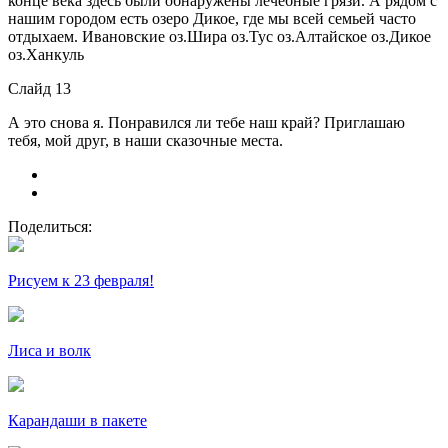
конце века здесь были обнаружены лечебные грязи. А рядом с
нашим городом есть озеро Дикое, где мы всей семьей часто
отдыхаем. Ивановские оз.Шира оз.Тус оз.Алтайское оз.Дикое
оз.Ханкуль
Слайд 13
А это снова я. Понравился ли тебе наш край? Приглашаю
тебя, мой друг, в наши сказочные места.
Поделиться:
Рисуем к 23 февраля!
Лиса и волк
Карандаши в пакете