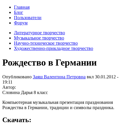
Главная
Блог
Пользователи
Форум
Литературное творчество
Музыкальное творчество
Научно-техническое творчество
Художественно-прикладное творчество
Рождество в Германии
Опубликовано
Заяш Валентина Петровна
вкл
30.01.2012 -
19:11
Автор:
Словина Дарья 8 класс
Компьютерная музыкальная презентация празднования
Рождества в Германии, традиции и символы праздника.
Скачать: