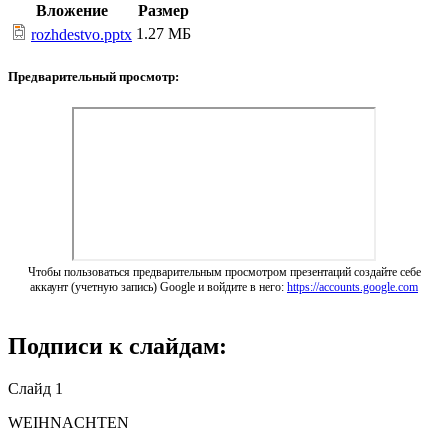
Вложение
Размер
1.27 МБ
rozhdestvo.pptx
Предварительный просмотр:
Чтобы пользоваться предварительным просмотром презентаций создайте себе
аккаунт (учетную запись) Google и войдите в него:
https://accounts.google.com
Подписи к слайдам:
Слайд 1
WEIHNACHTEN