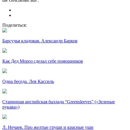
die Geschenke aus .
Поделиться:
Барсучья кладовая. Александр Барков
Как Дед Мороз сделал себе помощников
Одна беседа. Лев Кассиль
Старинная английская баллада “Greensleeves” («Зеленые
рукава»)
Л. Нечаев. Про желтые груши и красные уши