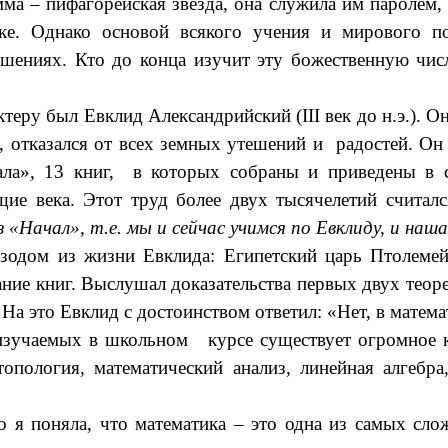
а – пифагорейская звезда, она служила им паролем, 
ке. Однако основой всякого учения и мирового п
ошениях. Кто до конца изучит эту божественную чис
ру был Евклид Александрийский (III век до н.э.). 
д, отказался от всех земных утешений и радостей. О
ла», 13 книг, в которых собраны и приведены в с
ие века. Этот труд более двух тысячелетий счита
«Начал», т.е. мы и сейчас учимся по Евклиду, и наш
изодом из жизни Евклида: Египетский царь Птолемей
ие книг. Выслушал доказательства первых двух теорем
 На это Евклид с достоинством ответил: «Нет, в матема
 изучаемых в школьном курсе существует огромное к
пология, математический анализ, линейная алгебра,
о я поняла, что математика – это одна из самых сл