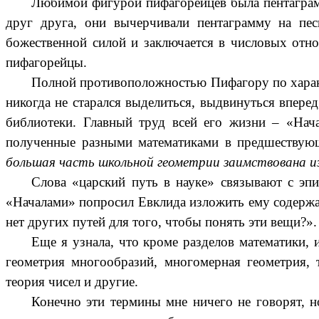
Любимой фигурой пифагорейцев была пентаграмм
друг друга, они вычерчивали пентаграмму на пес
божественной силой и заключается в числовых отн
пифагорейцы.
Полной противоположностью Пифагору по характе
никогда не старался выделиться, выдвинуться впере
библиотеки. Главный труд всей его жизни – «Нача
полученные разными математиками в предшествующ
большая часть школьной геометрии заимствована из 
Слова «царский путь в науке» связывают с эп
«Началами» попросил Евклида изложить ему содержан
нет других путей для того, чтобы понять эти вещи?».
Еще я узнала, что кроме разделов математики,
геометрия многообразий, многомерная геометрия, то
теория чисел и другие.
Конечно эти термины мне ничего не говорят, н