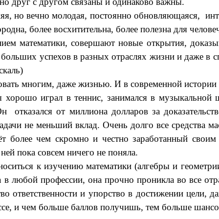
вно друг с другом связаны и одинаково важны.
няя, но вечно молодая, постоянно обновляющаяся, инт
родна, более восхитительна, более полезна для челове
нием математики, совершают новые открытия, доказы
 больших успехов в разных отраслях жизни и даже в 
скаль)
вать многим, даже жизнью. И в современной истории 
 хорошо играл в теннис, занимался в музыкальной ш
н отказался от миллиона долларов за доказательств
адачи не меньший вклад. Очень долго все средства 
ёт более чем скромно и честно заработанный свои
 ней пока совсем ничего не поняла.
носиться к изучению математики (алгебры и геометри
в любой профессии, она прочно проникла во все отр
о ответственности и упорство в достижении цели, да
ассе, и чем больше баллов получишь, тем больше шансо