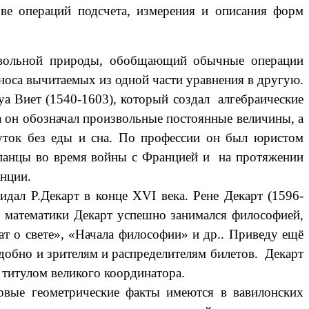
ове операций подсчета, измерения и описания форм
извольной природы, обобщающий обычные операции
носа вычитаемых из одной части уравнения в другую.
уа Виет (1540-1603), который создал алгебраические
 он обозначал произвольные постоянные величины, а
суток без еды и сна. По профессии он был юристом
испанцы во время войны с Францией и на протяжении
анции.
дал Р.Декарт в конце XVI века. Рене Декарт (1596-
е математики Декарт успешно занимался философией,
ат о свете», «Начала философии» и др.. Приведу ещё
удобно и зрителям и распределителям билетов. Декарт
 титулом великого координатора.
ервые геометрические факты имеются в вавилонских