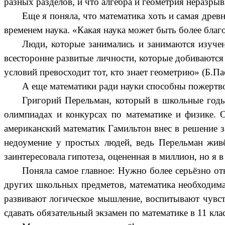
разных разделов, и что алгебра и геометрия неразры
Еще я поняла, что математика хоть и самая древ
временем наука. «Какая наука может быть более благо
Люди, которые занимались и занимаются изуче
всесторонне развитые личности, которые добиваются
условий превосходит тот, кто знает геометрию» (Б.Па
А еще математики ради науки способны пожертво
Григорий Перельман, который в школьные годы
олимпиадах и конкурсах по математике и физике. О
американский математик Гамильтон внес в решение з
недоумение у простых людей, ведь Перельман жив
заинтересовала гипотеза, оцененная в миллион, но я в
Поняла самое главное: Нужно более серьёзно от
других школьных предметов, математика необходима 
развивают логическое мышление, воспитывают чувств
сдавать обязательный экзамен по математике в 11 кл