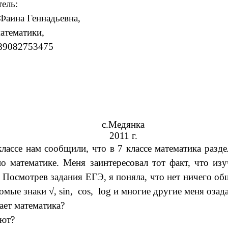
ель:
Фаина Геннадьевна,
атематики,
 89082753475
с.Медянка
2011 г.
лассе нам сообщили, что в 7 классе математика разде
о математике. Меня заинтересовал тот факт, что из
у. Посмотрев задания ЕГЭ, я поняла, что нет ничего 
акомые знаки √, sin, cos, log и многие другие меня оз
ает математика?
ают?