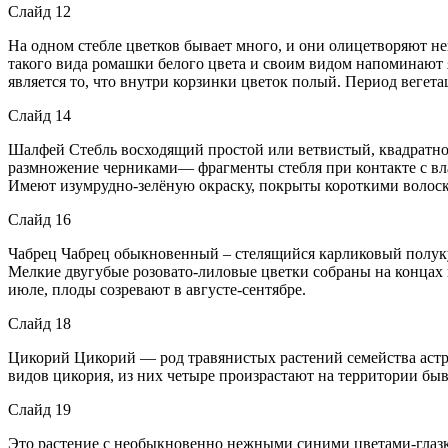
Слайд 12
На одном стебле цветков бывает много, и они олицетворяют не
такого вида ромашки белого цвета и своим видом напоминают 
является то, что внутри корзинки цветок полый. Период вегета
Слайд 14
Шалфей Стебль восходящий простой или ветвистый, квадратног
размножение черниками— фрагменты стебля при контакте с вла
Имеют изумрудно-зелёную окраску, покрыты короткими волоск
Слайд 16
Чабрец Чабрец обыкновенный – стелящийся карликовый полуку
Мелкие двугубые розовато-лиловые цветки собраны на концах 
июле, плоды созревают в августе-сентябре.
Слайд 18
Цикорий Цикорий — род травянистых растений семейства астр
видов цикория, из них четыре произрастают на территории бы
Слайд 19
Это растение с необыкновенно нежными синими цветами-глазка