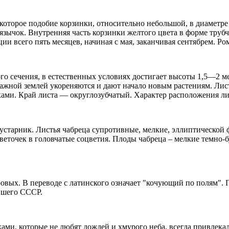
которое подобие корзинки, относительно небольшой, в диаметре
язычок. Внутренняя часть корзинки желтого цвета в форме труб
ции всего пять месяцев, начиная с мая, заканчивая сентябрем. Р
о сечения, в естественных условиях достигает высоты 1,5—2 ме
жной землей укореняются и дают начало новым растениям. Листь
ами. Край листа — округлозубчатый. Характер расположения л
старник. Листья чабреца супротивные, мелкие, эллиптической 
веточек в головчатые соцветия. Плоды чабреца – мелкие темно-
овых. В переводе с латинского означает "кочующий по полям".
вшего СССР.
ми, которые не любят дождей и хмурого неба, всегда привлекал