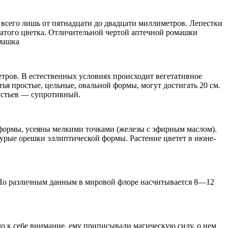
 всего лишь от пятнадцати до двадцати миллиметров. Лепестки
чатого цветка. Отличительной чертой аптечной ромашки
омашка
тров. В естественных условиях происходит вегетативное
я простые, цельные, овальной формы, могут достигать 20 см.
истьев — супротивный.
формы, усеяны мелкими точками (железы с эфирным маслом).
бурые орешки эллиптической формы. Растение цветет в июне-
 По различным данным в мировой флоре насчитывается 8—12
о к себе внимание, ему приписывали магическую силу, о нем