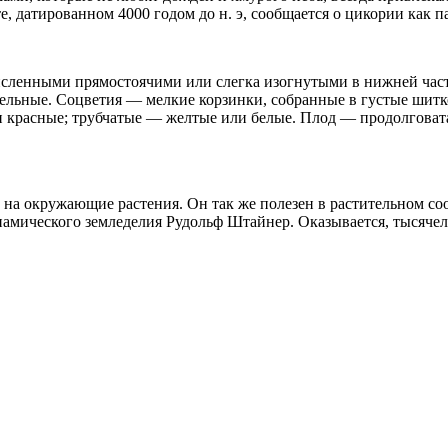
, датированном 4000 годом до н. э, сообщается о цикории как п
ленными прямостоячими или слегка изогнутыми в нижней части
ельные. Соцветия — мелкие корзинки, собранные в густые шитк
и красные; трубчатые — желтые или белые. Плод — продолговата
на окружающие растения. Он так же полезен в растительном соо
намического земледелия Рудольф Штайнер. Оказывается, тысяче