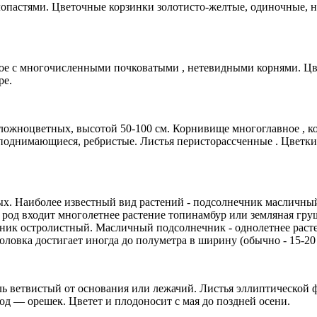
опастями. Цветочные корзинки золотисто-желтые, одиночные, на
е с многочисленными почковатыми , нетевидными корнями. Цве
ре.
ложноцветных, высотой 50-100 см. Корнивище многоглавное , ко
поднимающиеся, ребристые. Листья перисторассченные . Цветк
х. Наиболее известный вид растений - подсолнечник масличный
е род входит многолетнее растение топинамбур или земляная гру
ник остролистный. Масличный подсолнечник - однолетнее раст
ловка достигает иногда до полуметра в ширину (обычно - 15-20 
ь ветвистый от основания или лежачий. Листья эллиптической ф
лод — орешек. Цветет и плодоносит с мая до поздней осени.