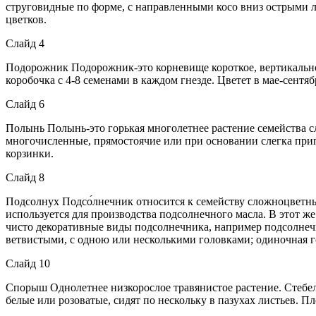
струговидные по форме, с направленными косо вниз острыми л
цветков.
Слайд 4
Подорожник Подорожник-это корневище короткое, вертикально
коробочка с 4-8 семенами в каждом гнезде. Цветет в мае-сентяб
Слайд 6
Полынь Полынь-это горькая многолетнее растение семейства с
многочисленные, прямостоячие или при основании слегка при
корзинки.
Слайд 8
Подсолнух Подсо́лнечник относится к семейству сложноцветны
используется для производства подсолнечного масла. В этот ж
чисто декоративные виды подсолнечника, например подсолнеч
ветвистыми, с одною или несколькими головками; одиночная го
Слайд 10
Спорыш Однолетнее низкорослое травянистое растение. Стебел
белые или розоватые, сидят по нескольку в пазухах листьев. П