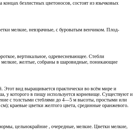
 концах безлистных цветоносов, состоят из язычковых
тки мелкие, невзрачные, с буроватым венчиком. Плод-
роткое, вертикальное, одревесневающее. Стебли
и мелкие, желтые, собраны в шаровидные, поникающие
. Этот вид выращивается практически во всём мире и
ша, у которого в пищу используется корневище. Существуют и
ение с толстыми стеблями до 4—5 м высоты, простыми или
см); краевые цветки желтого цвета, срединные оранжевого.
ормы, цельнокрайние , очередные, мелкие. Цветки мелкие,