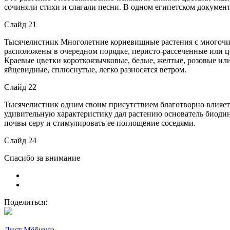
сочиняли стихи и слагали песни. В одном египетском документе
Слайд 21
Тысячелистник Многолетние корневищные растения с многочис
расположены в очередном порядке, перисто-рассеченные или ц
Краевые цветки короткоязычковые, белые, желтые, розовые ил
яйцевидные, сплюснутые, легко разносятся ветром.
Слайд 22
Тысячелистник одним своим присутствием благотворно влияет 
удивительную характеристику дал растению основатель биоди
почвы серу и стимулировать ее поглощение соседями.
Слайд 24
Спасибо за внимание
Поделиться:
Лист Мёбиуса