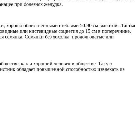
анацее при болезнях желудка.
, хорошо облиственными стеблями 50-90 см высотой. Листья
овидные или кистевидные соцветия до 15 см в поперечнике.
я семянка. Семянки без хохолка, продолговатые или
бществе, как и хороший человек в обществе. Такую
листник обладает повышенной способностью извлекать из