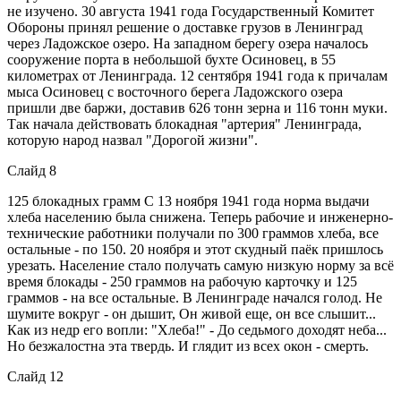
не изучено. 30 августа 1941 года Государственный Комитет
Обороны принял решение о доставке грузов в Ленинград
через Ладожское озеро. На западном берегу озера началось
сооружение порта в небольшой бухте Осиновец, в 55
километрах от Ленинграда. 12 сентября 1941 года к причалам
мыса Осиновец с восточного берега Ладожского озера
пришли две баржи, доставив 626 тонн зерна и 116 тонн муки.
Так начала действовать блокадная "артерия" Ленинграда,
которую народ назвал "Дорогой жизни".
Слайд 8
125 блокадных грамм С 13 ноября 1941 года норма выдачи
хлеба населению была снижена. Теперь рабочие и инженерно-
технические работники получали по 300 граммов хлеба, все
остальные - по 150. 20 ноября и этот скудный паёк пришлось
урезать. Население стало получать самую низкую норму за всё
время блокады - 250 граммов на рабочую карточку и 125
граммов - на все остальные. В Ленинграде начался голод. Не
шумите вокруг - он дышит, Он живой еще, он все слышит...
Как из недр его вопли: "Хлеба!" - До седьмого доходят неба...
Но безжалостна эта твердь. И глядит из всех окон - смерть.
Слайд 12