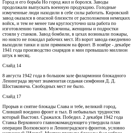
Город и его борьба Но город жил и боролся. Заводы
продолжали выпускать военную продукцию. Голодные
измученные люди находили в себе силы работать. Кировский
завод оказался в опасной близости от расположения немецких
войск, и тем не менее там круглосуточно шла работа по
изготовлению танков. Мужчины, женщины и подростки
стояли у станков. Завод бомбили, в цехах возникали пожары,
но никто не покидал рабочих мест. Из ворот завода ежедневно
выходили танки и шли прямиком на фронт. В ноябре - декабре
1941 года производство снарядов и мин превышало миллион
штук в месяц.
Слайд 14
8 августа 1942 года в большом зале филармонии блокадного
Ленинграда звучит знаменитая седьмая симфония Д. Д.
Шостаковича. Свободных мест не было.
Слайд 17
Прорыв и снятие блокады Слава и тебе, великий город,
Сливший воедино фронт и тыл. В небывалых трудностях
который Выстоял. Сражался. Победил. 2 декабря 1942 года
Ставка Верховного главнокомандующего утвердила план
операции Волховского и Ленинградского фронтов, условно