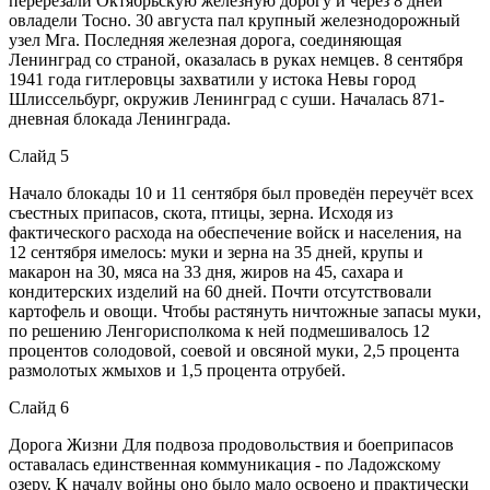
перерезали Октябрьскую железную дорогу и через 8 дней
овладели Тосно. 30 августа пал крупный железнодорожный
узел Мга. Последняя железная дорога, соединяющая
Ленинград со страной, оказалась в руках немцев. 8 сентября
1941 года гитлеровцы захватили у истока Невы город
Шлиссельбург, окружив Ленинград с суши. Началась 871-
дневная блокада Ленинграда.
Слайд 5
Начало блокады 10 и 11 сентября был проведён переучёт всех
съестных припасов, скота, птицы, зерна. Исходя из
фактического расхода на обеспечение войск и населения, на
12 сентября имелось: муки и зерна на 35 дней, крупы и
макарон на 30, мяса на 33 дня, жиров на 45, сахара и
кондитерских изделий на 60 дней. Почти отсутствовали
картофель и овощи. Чтобы растянуть ничтожные запасы муки,
по решению Ленгорисполкома к ней подмешивалось 12
процентов солодовой, соевой и овсяной муки, 2,5 процента
размолотых жмыхов и 1,5 процента отрубей.
Слайд 6
Дорога Жизни Для подвоза продовольствия и боеприпасов
оставалась единственная коммуникация - по Ладожскому
озеру. К началу войны оно было мало освоено и практически