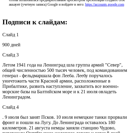
Чтобы пользоваться предварительным просмотром презентаций создайте себе
аккаунт (учетную запись) Google и войдите в него:
https://accounts.google.com
Подписи к слайдам:
Слайд 1
900 дней
Слайд 3
Летом 1941 года на Ленинград шла группа армий "Север",
общей численностью 500 тысяч человек, под командованием
генерал - фельдмаршала фон Лееба. Леебу поручалось
уничтожить части Красной армии, расположенные в
Прибалтике, развить наступление, захватить все военно-
морские базы на Балтийском море и к 21 июля овладеть
Ленинградом.
Слайд 4
. 9 июля был занят Псков. 10 июля немецкие танки прорвали
фронт и пошли на Лугу. До Ленинграда оставалось 180
километров. 21 августа немцы заняли станцию Чудово,