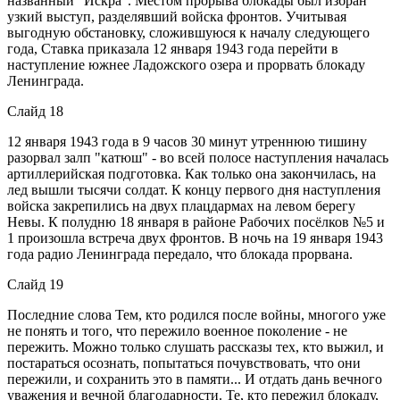
названный "Искра". Местом прорыва блокады был избран
узкий выступ, разделявший войска фронтов. Учитывая
выгодную обстановку, сложившуюся к началу следующего
года, Ставка приказала 12 января 1943 года перейти в
наступление южнее Ладожского озера и прорвать блокаду
Ленинграда.
Слайд 18
12 января 1943 года в 9 часов 30 минут утреннюю тишину
разорвал залп "катюш" - во всей полосе наступления началась
артиллерийская подготовка. Как только она закончилась, на
лед вышли тысячи солдат. К концу первого дня наступления
войска закрепились на двух плацдармах на левом берегу
Невы. К полудню 18 января в районе Рабочих посёлков №5 и
1 произошла встреча двух фронтов. В ночь на 19 января 1943
года радио Ленинграда передало, что блокада прорвана.
Слайд 19
Последние слова Тем, кто родился после войны, многого уже
не понять и того, что пережило военное поколение - не
пережить. Можно только слушать рассказы тех, кто выжил, и
постараться осознать, попытаться почувствовать, что они
пережили, и сохранить это в памяти... И отдать дань вечного
уважения и вечной благодарности. Те, кто пережил блокаду,