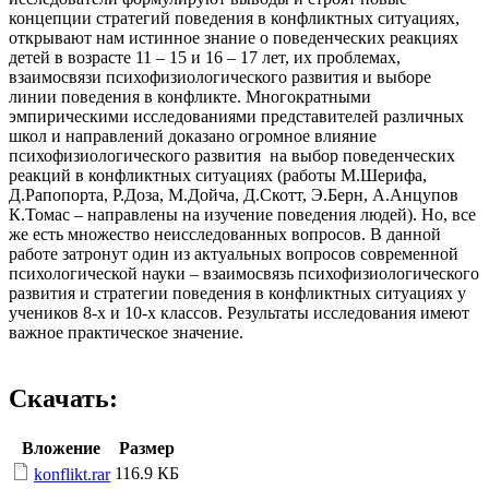
концепции стратегий поведения в конфликтных ситуациях,
открывают нам истинное знание о поведенческих реакциях
детей в возрасте 11 – 15 и 16 – 17 лет, их проблемах,
взаимосвязи психофизиологического развития и выборе
линии поведения в конфликте. Многократными
эмпирическими исследованиями представителей различных
школ и направлений доказано огромное влияние
психофизиологического развития на выбор поведенческих
реакций в конфликтных ситуациях (работы М.Шерифа,
Д.Рапопорта, Р.Доза, М.Дойча, Д.Скотт, Э.Берн, А.Анцупов
К.Томас – направлены на изучение поведения людей). Но, все
же есть множество неисследованных вопросов. В данной
работе затронут один из актуальных вопросов современной
психологической науки – взаимосвязь психофизиологического
развития и стратегии поведения в конфликтных ситуациях у
учеников 8-х и 10-х классов. Результаты исследования имеют
важное практическое значение.
Скачать:
Вложение
Размер
116.9 КБ
konflikt.rar