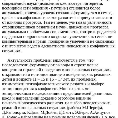
современной науки (появления компьютера, интернета,
всемирной сети общения - паутины) становится более
актуальной, конечно уровень сознания формируется в семье,
однако психофизиологическое развитие напрямую зависит и
от влияния прогресса. Тем не менее, учитывая увлеченность
старшеклассников развитием науки, движением прогресса,
актуальными проблемами современности, контроль родителей
над детьми подросткового возраста - увлеченность сетевыми
компьютерными играми, поощрение увлечений не связанных
с интернетом ведет к адекватности поведения в конфликтных
ситуациях.
Актуальность проблемы заключается в том, что
исследователи формулируют выводы и строят новые
концепции стратегий поведения в конфликтных ситуациях,
открывают нам истинное знание о поведенческих реакциях
детей в возрасте 11 – 15 и 16 – 17 лет, их проблемах,
взаимосвязи психофизиологического развития и выборе
линии поведения в конфликте. Многократными
эмпирическими исследованиями представителей различных
школ и направлений доказано огромное влияние
психофизиологического развития на выбор поведенческих
реакций в конфликтных ситуациях (работы М.Шерифа,
Д.Рапопорта, Р.Доза, М.Дойча, Д.Скотт, Э.Берн, А.Анцупов
К.Томас – направлены на изучение поведения людей). Но, все