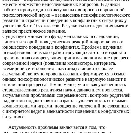
же есть множество неисследованных вопросов. В данной
работе затронут один из актуальных вопросов современной
психологической науки – взаимосвязь психофизиологического
развития и стратегии поведения в конфликтных ситуациях у
учеников 8-х и 10-х классов. Результаты исследования имеют
важное практическое значение.
Существует множество фундаментальных исследований,
гипотез и теорий поведенческих реакций подросткового и
юношеского поведения в конфликтах. Проблема изучения
психофизиологического развития учащихся этого возраста и
нравственная саморегуляция принимая во внимание прогресс
современной науки (появления компьютера, интернета,
всемирной сети общения - паутины) становится более
актуальной, конечно уровень сознания формируется в семье,
однако психофизиологическое развитие напрямую зависит и
от влияния прогресса. Тем не менее, учитывая увлеченность
старшеклассников развитием науки, движением прогресса,
актуальными проблемами современности, контроль родителей
над детьми подросткового возраста - увлеченность сетевыми
компьютерными играми, поощрение увлечений не связанных
с интернетом ведет к адекватности поведения в конфликтных
ситуациях.
Актуальность проблемы заключается в том, что
исследователи формулируют выводы и строят новые