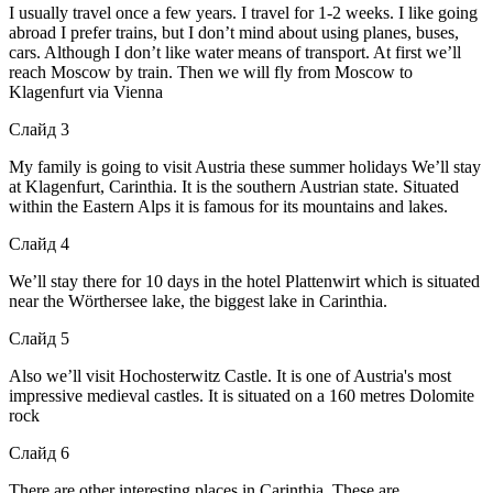
I usually travel once a few years. I travel for 1-2 weeks. I like going
abroad I prefer trains, but I don’t mind about using planes, buses,
cars. Although I don’t like water means of transport. At first we’ll
reach Moscow by train. Then we will fly from Moscow to
Klagenfurt via Vienna
Слайд 3
My family is going to visit Austria these summer holidays We’ll stay
at Klagenfurt, Carinthia. It is the southern Austrian state. Situated
within the Eastern Alps it is famous for its mountains and lakes.
Слайд 4
We’ll stay there for 10 days in the hotel Plattenwirt which is situated
near the Wörthersee lake, the biggest lake in Carinthia.
Слайд 5
Also we’ll visit Hochosterwitz Castle. It is one of Austria's most
impressive medieval castles. It is situated on a 160 metres Dolomite
rock
Слайд 6
There are other interesting places in Carinthia. These are