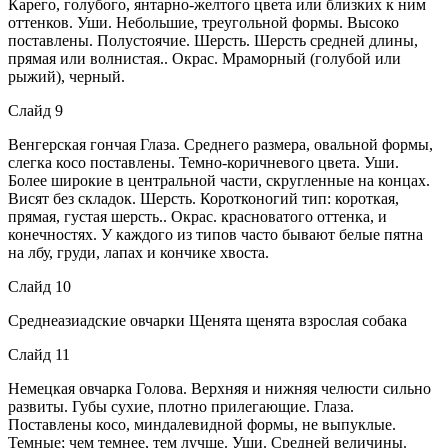
Карего, голубого, янтарно-желтого цвета или близких к ним
оттенков. Уши. Небольшие, треугольной формы. Высоко
поставлены. Полустоячие. Шерсть. Шерсть средней длины,
прямая или волнистая.. Окрас. Мраморный (голубой или
рыжий), черный.
Слайд 9
Венгерская гончая Глаза. Среднего размера, овальной формы,
слегка косо поставлены. Темно-коричневого цвета. Уши.
Более широкие в центральной части, скругленные на концах.
Висят без складок. Шерсть. Коротконогий тип: короткая,
прямая, густая шерсть.. Окрас. красноватого оттенка, и
конечностях. У каждого из типов часто бывают белые пятна
на лбу, груди, лапах и кончике хвоста.
Слайд 10
Среднеазиадские овчарки Щенята щенята взрослая собака
Слайд 11
Немецкая овчарка Голова. Верхняя и нижняя челюсти сильно
развиты. Губы сухие, плотно прилегающие. Глаза.
Поставлены косо, миндалевидной формы, не выпуклые.
Темные; чем темнее, тем лучше. Уши. Средней величины.