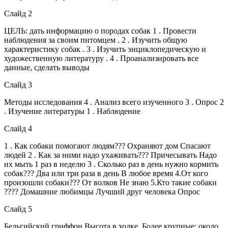
Слайд 2
ЦЕЛЬ: дать информацию о породах собак 1 . Провести
наблюдения за своим питомцем . 2 . Изучить общую
характеристику собак . 3 . Изучить энциклопедическую и
художественную литературу . 4 . Проанализировать все
данные, сделать выводы
Слайд 3
Методы исследования 4 . Анализ всего изученного 3 . Опрос 2
. Изучение литературы 1 . Наблюдение
Слайд 4
1 . Как собаки помогают людям??? Охраняют дом Спасают
людей 2 . Как за ними надо ухаживать??? Причесывать Надо
их мыть 1 раз в неделю 3 . Сколько раз в день нужно кормить
собак??? Два или три раза в день В любое время 4.От кого
произошли собаки??? От волков Не знаю 5.Кто такие собаки
???? Домашние любимцы Лучший друг человека Опрос
Слайд 5
Бельгийский гриффон Высота в холке. Более крупные: около