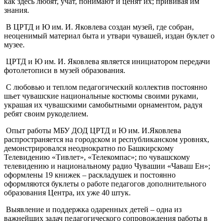
как здесь любят, учат, понимают и ценят их; прививая им
знания.
В ЦРТД и Ю им. И. Яковлева создан музей, где собран,
неоценимый материал быта и утвари чувашей, издан буклет о
музее.
ЦРТД и Ю им. И. Яковлева является инициатором передачи
фотолетописи в музей образования.
С любовью и теплом педагогический коллектив постоянно
шьет чувашские национальные костюмы своими руками,
украшая их чувашскими самобытными орнаментом, радуя
ребят своим рукоделием.
Опыт работы МБУ ДОД ЦРТД и Ю им. И.Яковлева
распространяется на городском и республиканском уровнях,
демонстрировался неоднократно по Башкирскому
Телевидению «Тивлет», «Телекомпас»; по чувашскому
телевидению и национальному радио Чувашии «Чаваш Ен»;
оформлены 19 книжек – раскладушек и постоянно
оформляются буклеты о работе педагогов дополнительного
образования Центра, их уже 40 штук.
Выявление и поддержка одаренных детей – одна из
важнейших задач педагогического сопровождения работы в