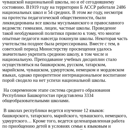
чувашской национальной школы, но и её сегодняшнему
состоянию. В1919 году на территории Б АССР работали 2486
национальных школ и 54 средних. В этом же году, несмотря
на протесты педагогической общественности, были
ликвидированы все школы мусульманского и православного
ведомств: гимназии, лицеи, частные школы. Проведение
такой необдуманной политики привело к тому, что многие
опытные педагоги навсегда покинули школы. Некоторая часть
учительства позднее была репрессирована. Вместе с тем, в
советский период Министерству просвещения удалось
значительно укрепить среднюю школу, в том числе и
национальную. Преподавание учебных дисциплин стало
осуществляться на башкирском, русском, татарском,
марийском, чувашском, удмуртском, немецком и мордовском
языках, однако приоритетное интернациональное воспитание
порой сводило на нет успехи национальной школы.
На современном этапе система среднего образования
Республики Башкортостан представлена 3334
общеобразовательными школами.
В школах республики ведется изучение 12 языков:
башкирского, татарского, марийского, чувашского, немецкого,
удмуртского… Кроме того, ведется целенаправленная работа
по приобщению детей в условиях семьи к языковым и