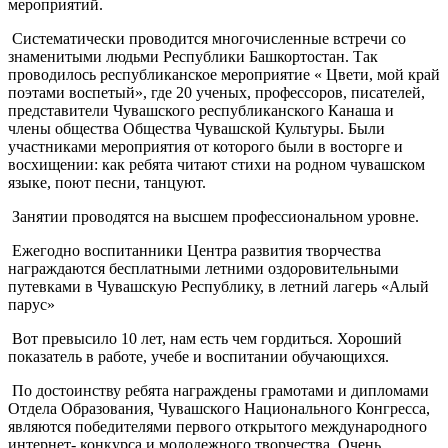
мероприятий.
Систематически проводится многочисленные встречи со
знаменитыми людьми Республики Башкортостан. Так
проводилось республиканское мероприятие « Цвети, мой край
поэтами воспетый», где 20 ученых, профессоров, писателей,
представители Чувашского республиканского Канаша и
члены общества Общества Чувашской Культуры. Были
участниками мероприятия от которого были в восторге и
восхищении: как ребята читают стихи на родном чувашском
языке, поют песни, танцуют.
Занятии проводятся на высшем профессиональном уровне.
Ежегодно воспитанники Центра развития творчества
награждаются бесплатными летними оздоровительными
путевками в Чувашскую Республику, в летний лагерь «Алый
парус»
Вот превысило 10 лет, нам есть чем гордиться. Хороший
показатель в работе, учебе и воспитании обучающихся.
По достоинству ребята награждены грамотами и дипломами
Отдела Образования, Чувашского Национального Конгресса,
являются победителями первого открытого международного
интернет- конкурса и молодежного творчества. Очень