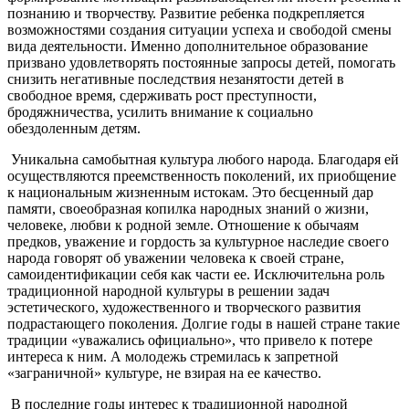
познанию и творчеству. Развитие ребенка подкрепляется
возможностями создания ситуации успеха и свободой смены
вида деятельности. Именно дополнительное образование
призвано удовлетворять постоянные запросы детей, помогать
снизить негативные последствия незанятости детей в
свободное время, сдерживать рост преступности,
бродяжничества, усилить внимание к социально
обездоленным детям.
Уникальна самобытная культура любого народа. Благодаря ей
осуществляются преемственность поколений, их приобщение
к национальным жизненным истокам. Это бесценный дар
памяти, своеобразная копилка народных знаний о жизни,
человеке, любви к родной земле. Отношение к обычаям
предков, уважение и гордость за культурное наследие своего
народа говорят об уважении человека к своей стране,
самоидентификации себя как части ее. Исключительна роль
традиционной народной культуры в решении задач
эстетического, художественного и творческого развития
подрастающего поколения. Долгие годы в нашей стране такие
традиции «уважались официально», что привело к потере
интереса к ним. А молодежь стремилась к запретной
«заграничной» культуре, не взирая на ее качество.
В последние годы интерес к традиционной народной