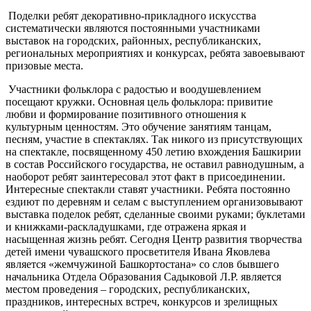
Поделки ребят декоративно-прикладного искусства
систематически являются постоянными участниками
выставок на городских, районных, республиканских,
региональных мероприятиях и конкурсах, ребята завоевывают
призовые места.
Участники фольклора с радостью и воодушевлением
посещают кружки. Основная цель фольклора: привитие
любви и формирование позитивного отношения к
культурным ценностям. Это обучение занятиям танцам,
песням, участие в спектаклях. Так никого из присутствующих
на спектакле, посвященному 450 летию вхождения Башкирии
в состав Российского государства, не оставил равнодушным, а
наоборот ребят заинтересовал этот факт в присоединении.
Интересные спектакли ставят участники. Ребята постоянно
ездиют по деревням и селам с выступлением организовывают
выставка поделок ребят, сделанные своими руками; буклетами
и книжками-раскладушками, где отражена яркая и
насыщенная жизнь ребят. Сегодня Центр развития творчества
детей имени чувашского просветителя Ивана Яковлева
является «жемчужиной Башкортостана» со слов бывшего
начальника Отдела Образования Садыковой Л.Р. является
местом проведения – городских, республиканских,
праздников, интересных встреч, конкурсов и зрелищных