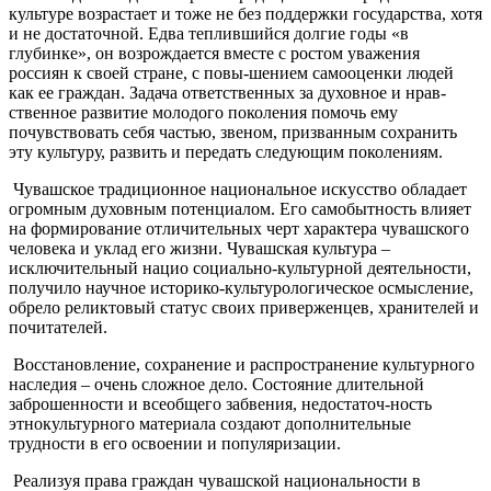
культуре возрастает и тоже не без поддержки государства, хотя
и не достаточной. Едва теплившийся долгие годы «в
глубинке», он возрождается вместе с ростом уважения
россиян к своей стране, с повы-шением самооценки людей
как ее граждан. Задача ответственных за духовное и нрав-
ственное развитие молодого поколения помочь ему
почувствовать себя частью, звеном, призванным сохранить
эту культуру, развить и передать следующим поколениям.
Чувашское традиционное национальное искусство обладает
огромным духовным потенциалом. Его самобытность влияет
на формирование отличительных черт характера чувашского
человека и уклад его жизни. Чувашская культура –
исключительный нацио социально-культурной деятельности,
получило научное историко-культурологическое осмысление,
обрело реликтовый статус своих приверженцев, хранителей и
почитателей.
Восстановление, сохранение и распространение культурного
наследия – очень сложное дело. Состояние длительной
заброшенности и всеобщего забвения, недостаточ-ность
этнокультурного материала создают дополнительные
трудности в его освоении и популяризации.
Реализуя права граждан чувашской национальности в