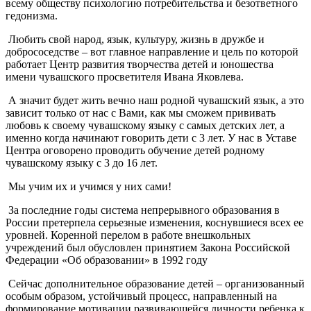
всему обществу психологию потребительства и безответного
гедонизма.
Любить свой народ, язык, культуру, жизнь в дружбе и
добрососедстве – вот главное направление и цель по которой
работает Центр развития творчества детей и юношества
имени чувашского просветителя Ивана Яковлева.
А значит будет жить вечно наш родной чувашский язык, а это
зависит только от нас с Вами, как мы сможем прививать
любовь к своему чувашскому языку с самых детских лет, а
именно когда начинают говорить дети с 3 лет. У нас в Уставе
Центра оговорено проводить обучение детей родному
чувашскому языку с 3 до 16 лет.
Мы учим их и учимся у них сами!
За последние годы система непрерывного образования в
России претерпела серьезные изменения, коснувшиеся всех ее
уровней. Коренной перелом в работе внешкольных
учреждений был обусловлен принятием Закона Российской
Федерации «Об образовании» в 1992 году
Сейчас дополнительное образование детей – организованный
особым образом, устойчивый процесс, направленный на
формирование мотивации развивающейся личности ребенка к