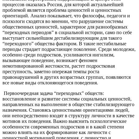
процессов оказалась Россия, для которой актуальнейшей
проблемой является проблема ценностей и ценностных
ориентаций. Анализ показывает, что философы, педагоги и
психологи сходятся во мнении, что разрушение системы
общественных ценностей, характерное для разнообразных
“переходных периодов” в социальной истории, само по себе
выступает сильнейшим дестабилизирующим для такого
“переходного” общества фактором. В такие нестабильные
периоды страдает подрастающее поколение. Среди молодежи,
особенно среди подростков, усиливаются нигилизм,
вызывающее поведение, возникает феномен
немотивированной жестокости, растет подростковая
преступность, заметно опережая темпы роста
правонарушений в других возрастных группах, появляются
все новые виды отклоняющегося поведения.
Первоочередная задача “переходных” обществ:
восстановление и развитие системы социальных ценностей,
направленных на выполнение в обществе стабилизирующего
назначения. Становясь ценностными ориентациями людей,
они непосредственно входят в структуру личности в качестве
мотивов их поведения. Важно выяснить психологические
особенности современных подростков и в какой степени
можно влиять на их формирование как личности с
ценностной мотивацией поведения, с личностно и