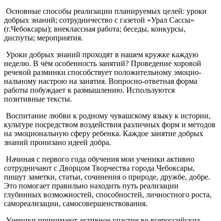
Основные способы реализации планируемых целей: уроки
добрых знаний; сотрудничество с газетой «Урал Сассы»
(г.Чебоксары); внеклассная работа; беседы, конкурсы,
диспуты; мероприятия.
Уроки добрых знаний проходят в нашем кружке каждую
неделю. В чём особенность занятий? Проведение хоровой
речевой разминки способствует положительному эмоцио-
нальному настрою на занятия. Вопросно-ответная форма
работы побуждает к размышлению. Используются
позитивные тексты.
Воспитание любви к родному чувашскому языку к истории,
культуре посредством воздействия различных форм и методов
на эмоциональную сферу ребенка. Каждое занятие добрых
знаний пронизано идеей добра.
Начиная с первого года обучения мои ученики активно
сотрудничают с Дворцом Творчества города Чебоксары,
пишут заметки, статьи, сочинения о природе, дружбе, добре.
Это помогает правильно находить путь реализации
глубинных возможностей, способностей, личностного роста,
самореализации, самосовершенствования.
Ученики принимают активное участие во всероссийских