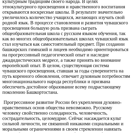
культурным традициям своего народа. В целях
этнокультурного просвещения и нравственного воспитания
открываются воскресные школы. В результате значительно
увеличилось количество учащихся, желающих изучать свой
родной язык. В процессе становления и развития чувашского
просвещения большую роль призвана сыграть
общеобразовательная школа с русским языком обучения, так
как во многих общеобразовательных школах чувашский язык
стал изучаться как самостоятельный предмет. При создании
башкирских гимназий и лицеев необходимо ориентироваться
на прогрессивный педагогический опыт и наследие
джадидистических медресе, а также принять во внимание
европейский опыт. В целом, существующая система
чувашского просвещения, ставшая за годы суверенитета на
путь коренного обновления, отвечает духовным потребностям
многонационального народа республики и призвана
обеспечить достойное образование всему подрастающему
поколению Башкортостана.
Прогрессивное развитие России без укрепления духовно-
нравственных основ общества невозможно. Русскому
человеку свойственно солидарность, человечность,
сострадательность, целомудрие. Сейчас насаждается культ
сильной личности, не связанной никакими социальными и
моральными ограничениями в своем стремлении навязать