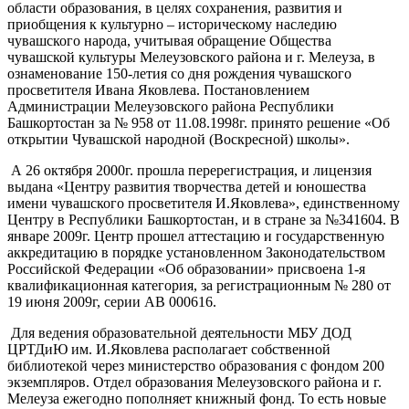
области образования, в целях сохранения, развития и
приобщения к культурно – историческому наследию
чувашского народа, учитывая обращение Общества
чувашской культуры Мелеузовского района и г. Мелеуза, в
ознаменование 150-летия со дня рождения чувашского
просветителя Ивана Яковлева. Постановлением
Администрации Мелеузовского района Республики
Башкортостан за № 958 от 11.08.1998г. принято решение «Об
открытии Чувашской народной (Воскресной) школы».
А 26 октября 2000г. прошла перерегистрация, и лицензия
выдана «Центру развития творчества детей и юношества
имени чувашского просветителя И.Яковлева», единственному
Центру в Республики Башкортостан, и в стране за №341604. В
январе 2009г. Центр прошел аттестацию и государственную
аккредитацию в порядке установленном Законодательством
Российской Федерации «Об образовании» присвоена 1-я
квалификационная категория, за регистрационным № 280 от
19 июня 2009г, серии АВ 000616.
Для ведения образовательной деятельности МБУ ДОД
ЦРТДиЮ им. И.Яковлева располагает собственной
библиотекой через министерство образования с фондом 200
экземпляров. Отдел образования Мелеузовского района и г.
Мелеуза ежегодно пополняет книжный фонд. То есть новые