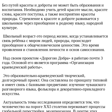
Без путей красоты и доброты не может быть образования и
воспитания. Необходимо учить детей красоте мысли, красоте
слова, красоте поступка, а также восприятию красоты
природы. Стремление к красоте и доброте развивается у
школьников через приобщение к родному языку, народной
культуре.
Школьный возраст-это период жизни, когда устанавливается
связь ребёнка с миром людей, природы, происходит
приобщение к общечеловеческим ценностям. Это время
проявления и становления личности и основ самосознания.
Над своим проектом «Дорогою Добра» я работаю почти 3
года. Основой его является программа «Организация
краеведческой работы».
Это образовательно-краеведческий творческий,
долгосрочный проект. Она составлена по принципу типовой
и имеет связь с базовыми предметами: изучение чувашского
разговорного языка, фольклора и декоративно-прикладного
искусства.
Актуальность темы исследования определяется тем, что
человечество на пороге XXI столетия переживает процессы
глобальной перестройки, модернизации. В центре этих