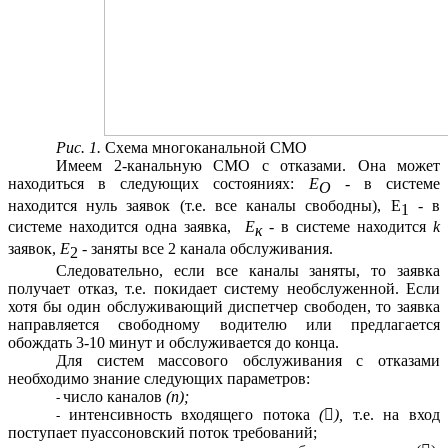
Рис. 1.
Схема многоканальной СМО
Имеем 2-канальную СМО с отказами. Она может
находиться в следующих состояниях:
E
- в системе
О
находится нуль заявок (т.е. все каналы свободны), Е
- в
1
системе находится одна заявка,
Е
-
в системе находится
k
к
заявок,
Е
- заняты все 2
канала обслуживания.
2
Следовательно, если все
каналы заняты, то заявка
получает отказ, т.е. покидает систему необслуженной. Если
хотя бы один обслуживающий диспетчер свободен, то заявка
направляется свободному водителю или предлагается
обождать 3-10 минут и обслуживается до конца.
Для систем массового обслуживания с отказами
необходимо знание следующих параметров:
число каналов
(п);
интенсивность входящего потока
(),
т.е. на вход
поступает пуассоновский поток требований;