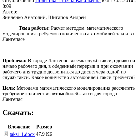
Опубликовано
Политова Татьяна Васильевна
вкл
17.02.2014 -
8:09
Автор:
Зинченко Анатолий, Шигапов Андрей
Тема работы:
Расчет методом математического
моделирования требуемого количества автомобилей такси в г.
Лангепасе
Проблема:
В городе Лангепас восемь служб такси, однако на
начало рабочего дня, в обеденный перерыв и при окончании
рабочего дня трудно дозвониться до диспетчера одной из
служб такси. Какое количество автомобилей-такси требуется?
Цель:
Методами математического моделирования рассчитать
требуемое количество автомобилей–такси для города
Лангепас
Скачать:
Вложение
Размер
47.9 КБ
taksi_1.docx