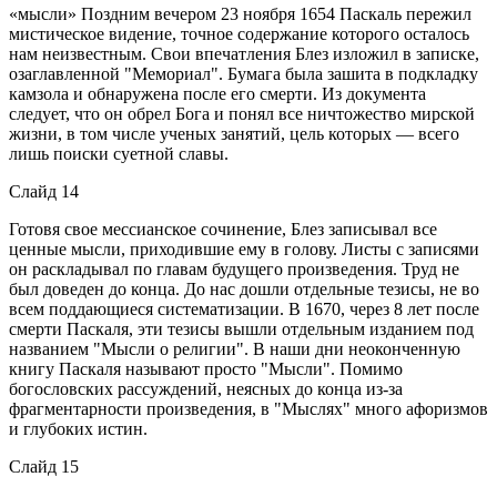
«мысли» Поздним вечером 23 ноября 1654 Паскаль пережил
мистическое видение, точное содержание которого осталось
нам неизвестным. Свои впечатления Блез изложил в записке,
озаглавленной "Мемориал". Бумага была зашита в подкладку
камзола и обнаружена после его смерти. Из документа
следует, что он обрел Бога и понял все ничтожество мирской
жизни, в том числе ученых занятий, цель которых — всего
лишь поиски суетной славы.
Слайд 14
Готовя свое мессианское сочинение, Блез записывал все
ценные мысли, приходившие ему в голову. Листы с записями
он раскладывал по главам будущего произведения. Труд не
был доведен до конца. До нас дошли отдельные тезисы, не во
всем поддающиеся систематизации. В 1670, через 8 лет после
смерти Паскаля, эти тезисы вышли отдельным изданием под
названием "Мысли о религии". В наши дни неоконченную
книгу Паскаля называют просто "Мысли". Помимо
богословских рассуждений, неясных до конца из-за
фрагментарности произведения, в "Мыслях" много афоризмов
и глубоких истин.
Слайд 15