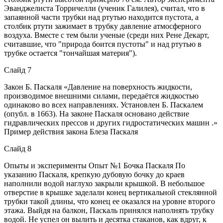
Эванджелиста Торричелли (ученик Галилея), считал, что в
запаянной части трубки над ртутью находится пустота, а
столбик ртути зажимает в трубку давление атмосферного
воздуха. Вместе с тем были ученые (среди них Рене Декарт,
считавшие, что "природа боится пустоты" и над ртутью в
трубке остается "тончайшая материя").
Слайд 7
Закон Б. Паскаля «Давление на поверхность жидкости,
производимое внешними силами, передаётся жидкостью
одинаково во всех направлениях. Установлен Б. Паскалем
(опубл. в 1663). На законе Паскаля основано действие
гидравлических прессов и других гидростатических машин .»
Пример действия закона Блеза Паскаля
Слайд 8
Опыты и эксперименты Опыт №1 Бочка Паскаля По
указанию Паскаля, крепкую дубовую бочку до краев
наполнили водой наглухо закрыли крышкой. В небольшое
отверстие в крышке заделали конец вертикальной стеклянной
трубки такой длины, что конец ее оказался на уровне второго
этажа. Выйдя на балкон, Паскаль принялся наполнять трубку
водой. Не успел он вылить и десятка стаканов, как вдруг, к