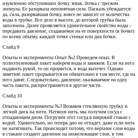
изумлению обступивших бочку зевак, бочка с треском
лопнула. Ее разорвала непонятная сила. Паскаль убеждается:
да, сила, разорвавшая бочку, вовсе не зависит от количества
воды в трубке. Все дело в высоте, до которой трубка была
заполнена. Далее проявляется удивительное свойство воды -
передавать давление, создаваемое на ее поверхности (в бочке)
по всему объему, каждой точке стенки или дна бочки.
Слайд 9
Опыты и эксперименты Опыт №2 Проведем опыт. В
полиэтиленовый пакет наберем воды и завяжем. Если на него
надавить рукой, то он прорвется, и вода вытечет. Однако
заметим: пакет прорывается не обязательно в том месте, где на
него давят. Следовательно, давление, оказываемое на одну
часть пакета, распространяется в другие части.
Слайд 10
Опыты и эксперименты №3 Возьмем стеклянную трубку и
легкий диск на нити. Натянув нить, мы получим сосуд с
отпадающим дном. Погрузим этот сосуд в широкий стакан с
водой. Удивительно, но теперь дно не отпадет, даже если нить
не натягивать. Так происходит потому, что верхние слои воды
в стакане создают давление на нижележащие слои, в том