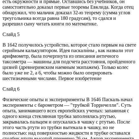
есть окружности и прямые. Оставшись без учебников, он
самостоятельно доказал первые теоремы Евклида. Когда отец
обнаружил, что мальчик доказал 32-ю теорему (сумма углов
треугольника всегда равна 180 градусам), то сдался и
разрешил сыну читать книги по математике.
Слайд 5
В 1642 получилось устройство, которое стало первым на свете
серийным калькулятором. Идея паскали́ны , как назвали этот
арифмометр, была почерпнута из описания античного
таксометра — машины для подсчета расстояния, пройденного
цизией (древнеримским наемным экипажем). Только колес
было уже не 2, а 6, чтобы можно было оперировать
шестизначными числами. Первое изобретение
Слайд 6
Физические опыты и эксперирименты В 1646 Паскаль начал
эксперименты с барометром — "трубкой Торричелли". Суть
опыта, занимавшего всех европейских ученых: запаянная с
одного конца стеклянная трубка заполнялась ртутью,
закрывалась пальцем и опускалась в чашку с ртутью. После
этого часть ртути из трубки вытекала в чашку, но не
полностью: над поверхностью жидкости в трубке оставался
столбик ртути высотой примерно 76 см. Автор эксперимента