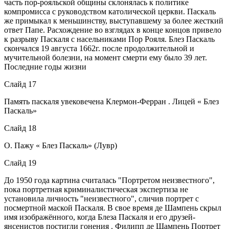
часть пор-рояльской общины склонялась к политике
компромисса с руководством католической церкви. Паскаль
же примыкал к меньшинству, выступавшему за более жесткий
ответ Папе. Расхождение во взглядах в конце концов привело
к разрыву Паскаля с насельниками Пор Рояля. Блез Паскаль
скончался 19 августа 1662г. после продолжительной и
мучительной болезни, на момент смерти ему было 39 лет.
Последние годы жизни
Слайд 17
Память паскаля увековечена Клермон-Ферран . Лицей « Блез
Паскаль»
Слайд 18
О. Пажу « Блез Паскаль» (Лувр)
Слайд 19
До 1950 года картина считалась "Портретом неизвестного",
пока портретная криминалистическая экспертиза не
установила личность "неизвестного", сличив портрет с
посмертной маской Паскаля. В свое время де Шампень скрыл
имя изображённого, когда Блеза Паскаля и его друзей-
янсенистов постигли гонения . Филипп де Шампень Портрет