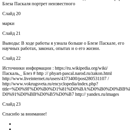
Блеза Паскаля портрет неизвестного
Слайд 20
марки
Слайд 21
Выводы: В ходе работы я узнала больше о Блезе Паскале, его
научных работах, законах, опытах и о его жизни.
Слайд 22
Источники информации : https://ru.wikipedia.org/wiki/
Паскаль,_ Блез # http :// phyart-pascal.narod.ru/zakon.html
http://www.liveinternet.ru/users/4373400/post280531107 /
http://www.vokrugsveta.ru/encyclopedia/index.php?
title=%D0%9F%D0%B0%D1%81%D0%BA%D0%B0%D0%BB%
D0%91%D0%BB%D0%B5%D0%B7 http:// yandex.ru/images
Слайд 23
Спасибо за внимание!