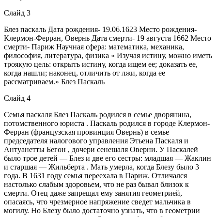
Слайд 3
Блез паскаль Дата рождения- 19.06.1623 Место рождения-
Клермон-Ферран, Овернь Дата смерти- 19 августа 1662 Место
смерти- Париж Научная сфера: математика, механика,
философия, литература, физика « Изучая истину, можно иметь
троякую цель: открыть истину, когда ищем ее; доказать ее,
когда нашли; наконец, отличить от лжи, когда ее
рассматриваем.» Блез Паскаль
Слайд 4
Семья паскаля Блез Паскаль родился в семье дворянина,
потомственного юриста . Паскаль родился в городе Клермон-
Ферран (французская провинция Овернь) в семье
председателя налогового управления Этьена Паскаля и
Антуанетты Бегон , дочери сенешаля Оверни. У Паскалей
было трое детей — Блез и две его сестры: младшая — Жаклин
и старшая — Жильберта . Мать умерла, когда Блезу было 3
года. В 1631 году семья переехала в Париж. Отличался
настолько слабым здоровьем, что не раз бывал близок к
смерти. Отец даже запрещал ему занятия геометрией,
опасаясь, что чрезмерное напряжение сведет мальчика в
могилу. Но Блезу было достаточно узнать, что в геометрии