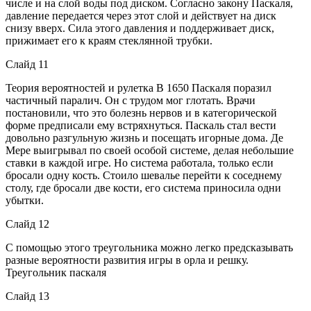
числе и на слой воды под диском. Согласно закону Паскаля,
давление передается через этот слой и действует на диск
снизу вверх. Сила этого давления и поддерживает диск,
прижимает его к краям стеклянной трубки.
Слайд 11
Теория вероятностей и рулетка В 1650 Паскаля поразил
частичный паралич. Он с трудом мог глотать. Врачи
постановили, что это болезнь нервов и в категорической
форме предписали ему встряхнуться. Паскаль стал вести
довольно разгульную жизнь и посещать игорные дома. Де
Мере выигрывал по своей особой системе, делая небольшие
ставки в каждой игре. Но система работала, только если
бросали одну кость. Стоило шевалье перейти к соседнему
столу, где бросали две кости, его система приносила одни
убытки.
Слайд 12
С помощью этого треугольника можно легко предсказывать
разные вероятности развития игры в орла и решку.
Треугольник паскаля
Слайд 13