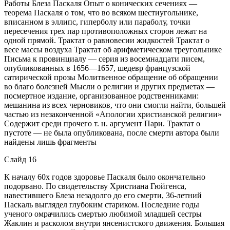
Работы Блеза Паскаля Опыт о конических сечениях —
теорема Паскаля о том, что во всяком шестиугольнике,
вписанном в эллипс, гиперболу или параболу, точки
пересечения трех пар противоположных сторон лежат на
одной прямой. Трактат о равновесии жидкостей Трактат о
весе массы воздуха Трактат об арифметическом треугольнике
Письма к провинциалу — серия из восемнадцати писем,
опубликованных в 1656—1657, шедевр французской
сатирической прозы Молитвенное обращение об обращении
во благо болезней Мысли о религии и других предметах —
посмертное издание, организованное родственниками:
мешанина из всех черновиков, что они смогли найти, большей
частью из незаконченной «Апологии христианской религии»
Содержит среди прочего т. н. аргумент Пари. Трактат о
пустоте — не была опубликована, после смерти автора были
найдены лишь фрагменты
Слайд 16
К началу 60х годов здоровье Паскаля было окончательно
подорвано. По свидетельству Христиана Гюйгенса,
навестившего Блеза незадолго до его смерти, 36-летний
Паскаль выглядел глубоким стариком. Последние годы
ученого омрачились смертью любимой младшей сестры
Жаклин и расколом внутри янсенистского движения. Большая