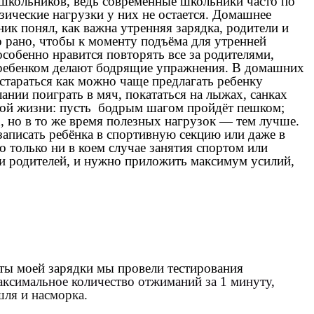
школьников, ведь современные школьники часто по
зические нагрузки у них не остается. Домашнее
ик понял, как важна утренняя зарядка, родители и
 рано, чтобы к моменту подъёма для утренней
собенно нравится повторять все за родителями,
 с ребенком делают бодрящие упражнения. В домашних
стараться как можно чаще предлагать ребенку
ании поиграть в мяч, покататься на лыжах, санках
евной жизни: пусть бодрым шагом пройдёт пешком;
х, но в то же время полезных нагрузок — тем лучше.
записать ребёнка в спортивную секцию или даже в
 только ни в коем случае занятия спортом или
чи родителей, и нужно приложить максимум усилий,
аты моей зарядки мы провели тестирования
аксимальное количество отжиманий за 1 минуту,
шля и насморка.