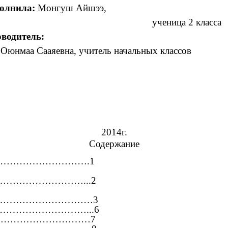
олнила:
Монгуш Айшээ,
ученица 2 класса
водитель:
 Оюнмаа Сааяевна, учитель начальных классов
2014г.
Содержание
……………………….1
м ………………………………...2
……………………………………3
…………………………...6
…………………………………7