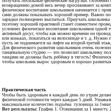
получать посильные физические нагрузки. Особенно 
возвращению домой весь вечер просиживают за компью
физическое воспитание школьников начинается с прив
сами должны показывать хороший пример. Важно помн
зарядки полноценно выспаться. Приучать школьника к
поэтому хорошей практикой станет совместное прове
условиях физическое воспитание школьников одной т
активный досуг, чтобы как можно времени он проводи
или коньках, покататься на велосипеде и т. д. Нужн
пусть не поднимается на лифте на второй-третий эта
Для физического развития школьников очень полезно
танцевальную студию — это позволит школьнику полу
танцами не должны быть ребёнку в тягость! Физичес
чтобы школьник вырос здоровым и хорошо развитым
Практическая часть
Чтобы быть здоровым я каждый день по утрам делаю 
физической готовности через каждые 5 дней. Узнава
максимальное количество подъёма туловища за 1мин
Вот результаты:
График 1. Отжимания за 1 минуту. 