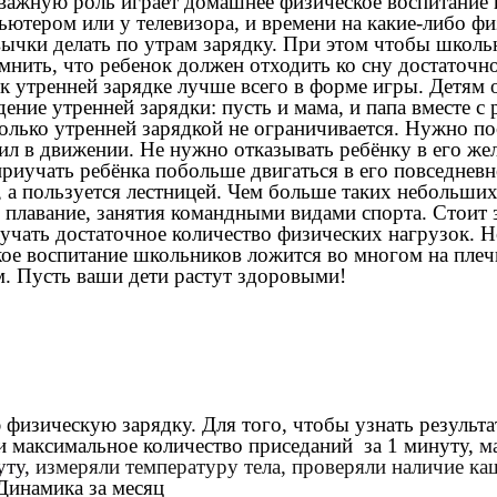
важную роль играет домашнее физическое воспитание 
тером или у телевизора, и времени на какие-либо фи
ычки делать по утрам зарядку. При этом чтобы школьн
ить, что ребенок должен отходить ко сну достаточно
 утренней зарядке лучше всего в форме игры. Детям о
дение утренней зарядки: пусть и мама, и папа вместе
олько утренней зарядкой не ограничивается. Нужно по
л в движении. Не нужно отказывать ребёнку в его жел
о приучать ребёнка побольше двигаться в его повседн
ж, а пользуется лестницей. Чем больше таких небольши
 плавание, занятия командными видами спорта. Стоит 
чать достаточное количество физических нагрузок. Но
кое воспитание школьников ложится во многом на пле
. Пусть ваши дети растут здоровыми!
физическую зарядку. Для того, чтобы узнать результ
ли максимальное количество приседаний за 1 минуту,
м
уту,
измеряли температуру тела, проверяли наличие ка
Динамика за месяц