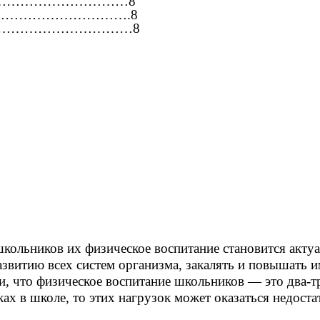
………………………………8
……………………….8
…………………………8
школьников их физическое воспитание становится акту
звитию всех систем организма, закалять и повышать 
, что физическое воспитание школьников — это два-тр
ах в школе, то этих нагрузок может оказаться недоста