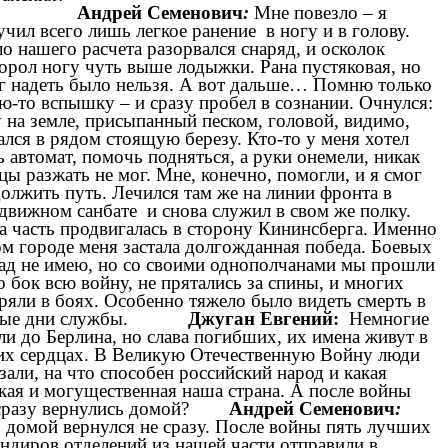
Андрей Семенович
:
Мне повезло – я
чил всего лишь легкое ранение в ногу и в голову.
о нашего расчета разорвался снаряд, и осколок
орол ногу чуть выше лодыжки. Рана пустяковая, но
г надеть было нельзя. А вот дальше… Помню только
ю-то вспышку – и сразу пробел в сознании. Очнулся:
 на земле, присыпанный песком, головой, видимо,
ался в рядом стоящую березу. Кто-то у меня хотел
ь автомат, помочь подняться, а руки онемели, никак
цы разжать не мог. Мне, конечно, помогли, и я смог
олжить путь. Лечился там же на линии фронта в
движном санбате и снова служил в свом же полку.
 часть продвигалась в сторону Кининсберга. Именно
ом городе меня застала долгожданная победа. Боевых
ад не имею, но со своими однополчанами мы прошли
о бок всю войну, не прятались за спины, и многих
ряли в боях. Особенно тяжело было видеть смерть в
вые дни службы.
Джуган Евгений:
Немногие
и до Берлина, но слава погибших, их имена живут в
х сердцах. В Великую Отечественную Войну люди
зали, на что способен российский народ и какая
кая и могущественная наша страна. А после войны
сразу вернулись домой?
Андрей Семенович
:
, домой вернулся не сразу. После войны пять лучших
ндиров отделений из нашей части отправили в