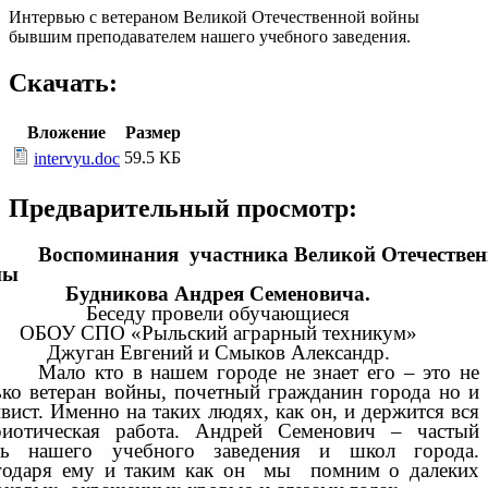
Интервью с ветераном Великой Отечественной войны
бывшим преподавателем нашего учебного заведения.
Скачать:
Вложение
Размер
59.5 КБ
intervyu.doc
Предварительный просмотр:
Воспоминания участника Великой Отечестве
ны
Будникова Андрея Семеновича.
Беседу провели обучающиеся
ОБОУ СПО «Рыльский аграрный техникум»
Джуган Евгений и Смыков Александр.
о кто в нашем городе не знает его – это не
ько ветеран войны, почетный гражданин города но и
ивист. Именно на таких людях, как он, и держится вся
риотическая работа. Андрей Семенович – частый
ть нашего учебного заведения и школ города.
годаря ему и таким как он мы помним о далеких