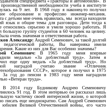
одавателя спецпредмета «Тракторы и автомобили». В
 производственной необходимости учеба в институте
нулась на 9 лет. В 1968 году я наконец-то получил
шее образование и профессию инженер-механик.
та с детьми мне очень нравилась, мы всегда находили
й язык и общие темы для разговора. Дети тогда к
е относились серьезно и умели хорошо работать. Я
л большую группу студентов в 60 человек на целину.
была очень значимая и ответственная работа.
ков Александр:
Андрей Семенович, за такой долгий
к педагогической работы, Вы наверняка имели
рения. Какие из них для Вас особенно значимы?
рей Семенович:
В 1965 году меня впервые
радили медалью «За доблестный труд». Затем я
чил еще одну медаль «За доблестный труд». Но
вной наградой считаю звание «Отличник
техобразования СССР», которое я получил в 1975
. За год до пенсии в 1983 году меня наградили
лью «Ветеран труда».
В 2014 году Будникову Андрею Семеновичу
лнилось 91 год. В этом интервью он рассказал лишь
льшую частичку своей интересной жизни, о которой
о писать еще неоднократно. Сам Андрей Семенович
 юбилея Великой Отечественной войны, его часто