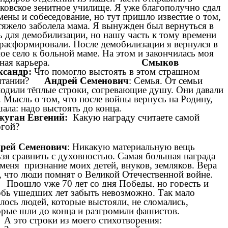
ковское зенитное училище. Я уже благополучно сдал
мены и собеседование, но тут пришло известие о том,
тяжело заболела мама. Я вынужден был вернуться в
ь для демобилизации, но нашу часть к тому времени
расформировали. После демобилизации я вернулся в
ое село к больной маме. На этом и закончилась моя
оенная карьера.
Смыков
ксандр:
Что помогло выстоять в этом страшном
ытании?
Андрей Семенович
: Семья. От семьи
одили тёплые строки, согревающие душу. Они давали
. Мысль о том, что после войны вернусь на Родину,
ушала: надо выстоять до конца.
жуган Евгений:
Какую награду считаете самой
огой?
рей Семенович
: Никакую материальную вещь
ьзя сравнить с духовностью. Самая большая награда
 меня признание моих детей, внуков, земляков. Вера
о, что люди помнят о Великой Отечественной войне.
Прошло уже 70 лет со дня Победы, но горесть и
рбь ушедших лет забыть невозможно. Так мало
алось людей, которые выстояли, не сломались,
орые шли до конца и разгромили фашистов.
А это строки из моего стихотворения: