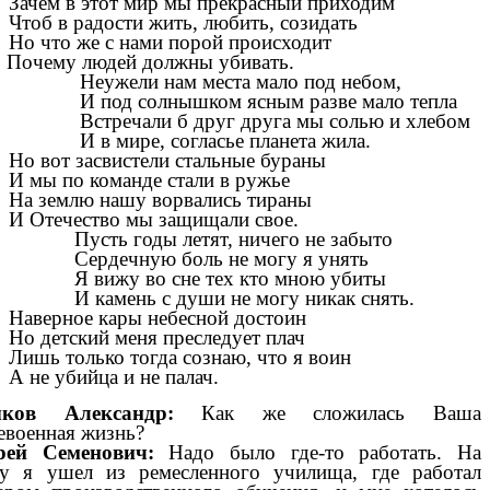
Зачем в этот мир мы прекрасный приходим
Чтоб в радости жить, любить, созидать
Но что же с нами порой происходит
ему людей должны убивать.
Неужели нам места мало под небом,
И под солнышком ясным разве мало тепла
Встречали б друг друга мы солью и хлебом
И в мире, согласье планета жила.
Но вот засвистели стальные бураны
И мы по команде стали в ружье
На землю нашу ворвались тираны
И Отечество мы защищали свое.
Пусть годы летят, ничего не забыто
Сердечную боль не могу я унять
Я вижу во сне тех кто мною убиты
И камень с души не могу никак снять.
Наверное кары небесной достоин
Но детский меня преследует плач
Лишь только тогда сознаю, что я воин
А не убийца и не палач.
ков Александр:
Как же сложилась Ваша
евоенная жизнь?
рей Семенович:
Надо было где-то работать. На
у я ушел из ремесленного училища, где работал