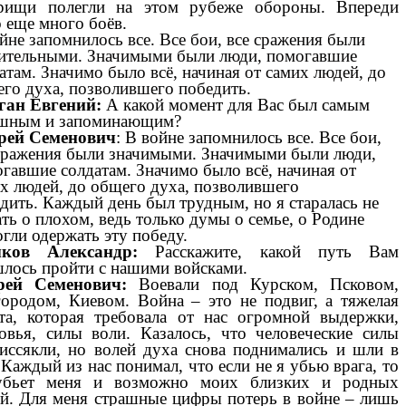
рищи полегли на этом рубеже обороны. Впереди
 еще много боёв.
йне запомнилось все. Все бои, все сражения были
ительными. Значимыми были люди, помогавшие
атам. Значимо было всё, начиная от самих людей, до
го духа, позволившего победить.
ган Евгений:
А какой момент для Вас был самым
ашным и запоминающим?
рей Семенович
: В войне запомнилось все. Все бои,
сражения были значимыми. Значимыми были люди,
гавшие солдатам. Значимо было всё, начиная от
х людей, до общего духа, позволившего
дить.
Каждый день был трудным, но я старалась не
ть о плохом, ведь только думы о семье, о Родине
гли одержать эту победу.
ков Александр:
Расскажите, какой путь Вам
лось пройти с нашими войсками.
рей Семенович:
Воевали под Курском, Псковом,
ородом, Киевом. Война – это не подвиг, а тяжелая
та, которая требовала от нас огромной выдержки,
овья, силы воли. Казалось, что человеческие силы
иссякли, но волей духа снова поднимались и шли в
 Каждый из нас понимал, что если не я убью врага, то
убьет меня и возможно моих близких и родных
й.
Для меня страшные цифры потерь в войне – лишь