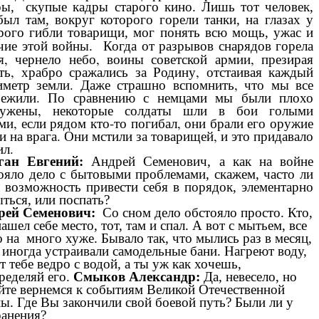
ы, скупые кадры старого кино. Лишь тот человек,
был там, вокруг которого горели танки, на глазах у
рого гибли товарищи, мог понять всю мощь, ужас и
Когда от разрывов снарядов горела
чие этой войны.
я, чернело небо, воины советской армии, презирая
ть, храбро сражались за Родину, отстаивая каждый
иметр земли. Даже страшно вспомнить, что мы все
ежили. По сравнению с немцами мы были плохо
ружены, некоторые солдаты шли в бои голыми
ми, если рядом кто-то погибал, они брали его оружие
и на врага. Они мстили за товарищей, и это придавало
ил.
ган Евгений:
Андрей Семенович, а как на войне
ояло дело с бытовыми проблемами, скажем, часто ли
 возможность привести себя в порядок, элементарно
ться, или поспать?
рей Семенович:
Со сном дело обстояло просто. Кто,
нашел себе место, тот, там и спал. А вот с мытьем, все
 на много хуже. Бывало так, что мылись раз в месяц,
 иногда устраивали самодельные бани. Нагреют воду,
т тебе ведро с водой, а ты уж как хочешь,
ределяй его.
Смыков Александр:
Да, невесело, но
йте вернемся к событиям Великой Отечественной
ы. Где Вы закончили свой боевой путь? Были ли у
вас ранения?