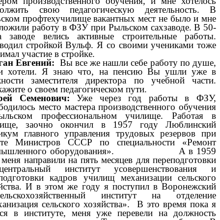
ером производственного обучения, и мне хотелось
должить свою педагогическую деятельность. В
ском профтехучилище вакантных мест не было и мне
ложили работу в ФЗУ при Рыльском сахзаводе. В 50-
 заводе велись активные строительные работы.
водил стройкой Вульф. Я со своими учениками тоже
имал участие в стройке.
ган Евгений:
Вы все же нашли себе работу по душе,
и хотели. Я знаю что, на пенсию Вы ушли уже в
ности заместителя директора по учебной части.
кажите о своем педагогическом пути.
рей Семенович:
Уже через год работы в ФЗУ,
бодилось место мастера производственного обучения
ыльском профессиональном училище. Работая в
лище, заочно окончил в 1957 году Люблинский
икум главного управления трудовых резервов при
ете Министров СССР по специальности «Ремонт
мышленного оборудования». А в 1959
 меня направили на пять месяцев для переподготовки
ентральный институт усовершенствования и
подготовки кадров училищ механизации сельского
йства. И в этом же году я поступил в Воронежский
ьскохозяйственный институт на отделение
анизация сельского хозяйства». В это время пока я
ся в институте, меня уже перевели на должность