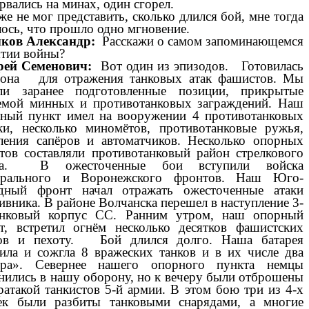
рвались на минах, один сгорел.
же не мог представить, сколько длился бой, мне тогда
лось, что прошло одно мгновение.
ков Александр:
Расскажи о самом запоминающемся
тии войны?
рей Семенович:
Вот один из эпизодов. Готовилась
она для отражения танковых атак фашистов. Мы
ли заранее подготовленные позиции, прикрытые
емой минных и противотанковых заграждений. Наш
ный пункт имел на вооружении 4 противотанковых
и, несколько миномётов, противотанковые ружья,
ления сапёров и автоматчиков. Несколько опорных
тов составляли противотанковый район стрелкового
ка. В ожесточенные бои вступили войска
трального и Воронежского фронтов. Наш Юго-
дный фронт начал отражать ожесточенные атаки
ивника. В районе Волчанска перешел в наступление 3-
анковый корпус СС. Ранним утром, наш опорный
т, встретил огнём несколько десятков фашистских
ков и пехоту. Бой длился долго. Наша батарея
ила и сожгла 8 вражеских танков и в их числе два
гра». Севернее нашего опорного пункта немцы
нились в нашу оборону, но к вечеру были отброшены
ратакой танкистов 5-й армии. В этом бою три из 4-х
к были разбиты танковыми снарядами, а многие