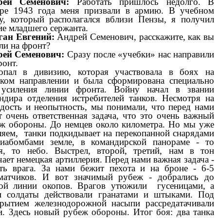
рей Семенович:
Работать пришлось недолго. В
ре 1943 года меня призвали в армию. В учебном
у, который располагался вблизи Пензы, я получил
ие младшего сержанта.
ган Евгений:
Андрей Семенович, расскажите, как вы
ли на фронт?
рей Семенович:
Сразу после «учебки» нас направили
ронт.
пал в дивизию, которая участвовала в боях на
ком направлении и была сформирована специально
 усиления линии фронта. Войну начал в звании
ндира отделения истребителей танков. Несмотря на
дость и неопытность, мы понимали, что перед нами
т очень ответственная задача, что это очень важный
ж обороны. До немцев около километра. Но мы уже
ляем, танки подкидывает на перекопанной снарядами
иабомбами земле, в командирской панораме - то
я, то небо. Выстрел, второй, третий, нам в тон
чает немецкая артиллерия. Перед нами важная задача -
ть врага. За нами бежит пехота и на броне - 6-5
матчиков. И вот значимый рубеж - добрались до
ой линии окопов. Врагов утюжили гусеницами, а
 солдаты действовали гранатами и штыками. Под
рытием железнодорожной насыпи рассредатачивали
и. Здесь новый рубеж обороны. Итог боя: два танка