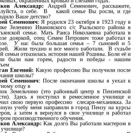
оковых, окрашенных кровью и слезами годах.
ков Александр:
Андрей Семенович, расскажите,
луйста, о себе. В какой семье Вы росли, и где
одило Ваше детство?
рей Семенович
: Я родился 23 октября в 1923 году в
лке Зеленино Ивановского с/с Рыльского района в
тьянской семье. Мать Раиса Николаевна работала в
озе дояркой, отец Семен Петрович тоже работал в
озе. У нас была большая семья – 7 сыновей и 5
рей. Жили трудно и все много работали.
В судьбе
й семьи отразилась история нашей Родины. Боли её и
али были нам горем, радости и победы - нашим
тьем
ган Евгений:
Какую профессию Вы получили после
чания школы?
рей Семенович
: После окончания школы я уехал к
тному отцу в
лок Земельчино (это районный центр в Пензенской
сти). Здесь я поступил в ремесленное училище и
чил свою первую профессию слесаря-механикка. За
чную учебу меня направили в город Пензу на курсы
еров, а затем я вернулся в свое училище и работал
ером производственного обучения.
ков Александр:
Как
долго Вы работали мастером в
 училище?