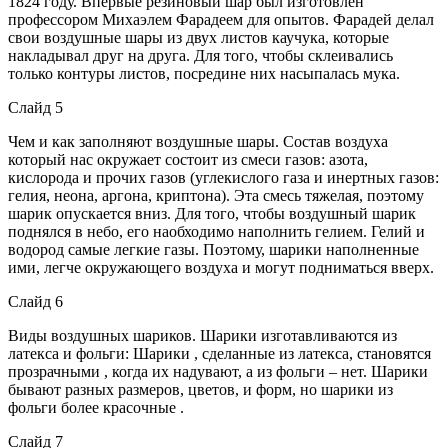
1824 году. Впервые резиновый шар был изготовлен
профессором Михаэлем Фарадеем для опытов. Фарадей делал
свои воздушные шары из двух листов каучука, которые
накладывал друг на друга. Для того, чтобы склеивались
только контуры листов, посредине них насыпалась мука.
Слайд 5
Чем и как заполняют воздушные шары. Состав воздуха
который нас окружает состоит из смеси газов: азота,
кислорода и прочих газов (углекислого газа и инертных газов:
гелия, неона, аргона, криптона). Эта смесь тяжелая, поэтому
шарик опускается вниз. Для того, чтобы воздушный шарик
поднялся в небо, его наобходимо наполнить гелием. Гелий и
водород самые легкие газы. Поэтому, шарики наполненные
ими, легче окружающего воздуха и могут подниматься вверх.
Слайд 6
Виды воздушных шариков. Шарики изготавливаются из
латекса и фольги: Шарики , сделанные из латекса, становятся
прозрачными , когда их надувают, а из фольги – нет. Шарики
бывают разных размеров, цветов, и форм, но шарики из
фольги более красочные .
Слайд 7