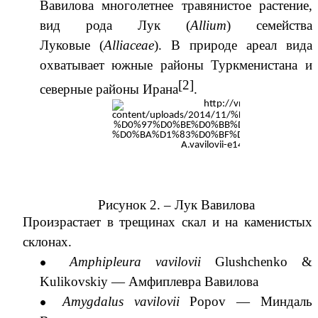
Вавилова
многолетнее
травянистое
растение,
вид
рода
Лук
(
Allium
) семейства
Луковые
(
Alliaceae
). В природе
ареал
вида
охватывает южные районы
Туркменистана
и
[2]
северные районы
Ирана
.
Рисунок 2. –
Лук Вавилова
Произрастает в трещинах скал и на каменистых
склонах.
Amphipleura vavilovii
Glushchenko
&
Kulikovskiy
—
Амфиплевра Вавилова
Amygdalus vavilovii
Popov —
Миндаль