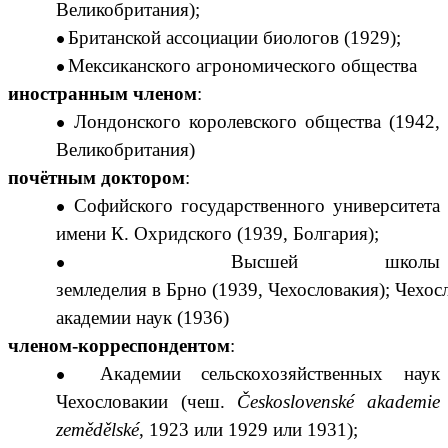
Великобритания)
;
Британской ассоциации биологов
(1929
)
;
Мексиканского агрономического общества
иностранным членом
:
Лондонского королевского общества
(
1942
,
Великобритания)
почётным доктором
:
Софийского государственного университета
имени К. Охридского
(
1939
,
Болгария
)
;
Высшей школы
земледелия
в
Брно
(1939,
Чехословакия
)
;
Чехос
академии наук
(1936)
членом-корреспондентом
:
Академии сельскохозяйственных наук
Чехословакии
(
чеш.
Československé akademie
zemědělské
,
1923
или 1929
или 1931
)
;