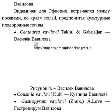
Вавилова
Эндемичен для Эфиопии, встречается между
посевами, по краям полей, предпочитая культурные
плодородные почвы.
Centaurea vavilovii
Takht.
&
Gabrieljan
—
Василёк Вавилова
Рисунок 4. –
Василек Вавилова
Cousinia vavilovii
Kult.
—
Кузиния Вавилова
Gastropyrum vavilovii
(
Zhuk.
)
Á.Löve
—
Гастропирум Вавилова