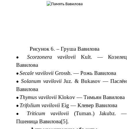
Рисунок 6. –
Груша Вавилова
Scorzonera vavilovii
Kult. —
Козелец
Вавилова
Secale vavilovii
Grossh.
—
Рожь Вавилова
Solanum vavilovii
Juz.
&
Bukasov
—
Паслён
Вавилова
Thymus vavilovii
Klokov
—
Тимьян Вавилова
Trifolium vavilovii
Eig
—
Клевер Вавилова
Triticum vavilovii
(
Tuman.
)
Jakubz.
—
Пшеница Вавилова
[5].