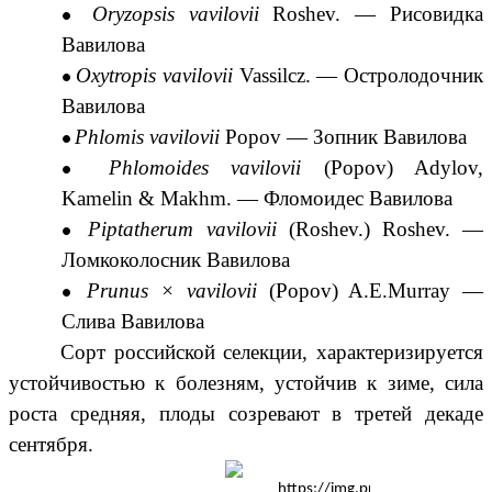
Oryzopsis vavilovii
Roshev.
—
Рисовидка
Вавилова
Oxytropis vavilovii
Vassilcz.
—
Остролодочник
Вавилова
Phlomis vavilovii
Popov —
Зопник Вавилова
Phlomoides vavilovii
(Popov)
Adylov
,
Kamelin
&
Makhm.
—
Фломоидес Вавилова
Piptatherum vavilovii
(
Roshev.
) Roshev. —
Ломкоколосник Вавилова
Prunus × vavilovii
(Popov)
A.E.Murray
—
Слива Вавилова
Сорт российской селекции, характеризируется
устойчивостью к болезням, устойчив к зиме, сила
роста средняя, плоды созревают в третей декаде
сентября.