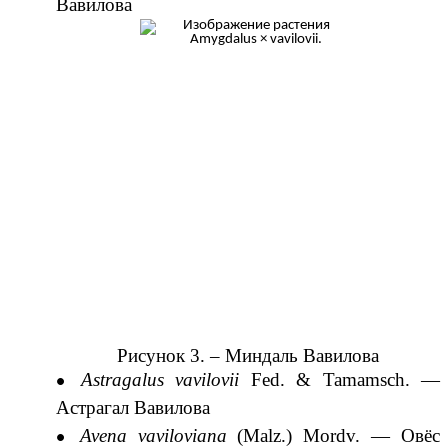
Вавилова
Рисунок 3. –
Миндаль Вавилова
Astragalus vavilovii
Fed.
&
Tamamsch.
—
Астрагал Вавилова
Avena vaviloviana
(
Malz.
)
Mordv.
—
Овёс