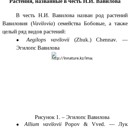
Растения, названные в честь Н.И. Вавилова
В честь Н.И. Вавилова назван
род
растений
Вавиловия
(
Vavilovia
) семейства
Бобовые
, а также
целый ряд
видов
растений:
Aegilops vavilovii
(
Zhuk.
)
Chennav.
—
Эгилопс Вавилова
Рисунок 1. –
Эгилопс Вавилова
Allium vavilovii
Popov
&
Vved.
—
Лук