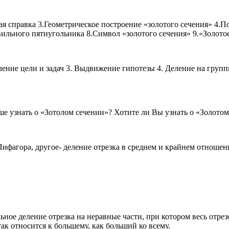
я справка 3.Геометрическое построение «золотого сечения» 4.П
льного пятиугольника 8.Символ «золотого сечения» 9.«Золотое с
ние цели и задач 3. Выдвижение гипотезы 4. Деление на группы
ше узнать о «Зотолом сечении»? Хотите ли Вы узнать о «Золото
Пифагора, другое- деление отрезка в среднем и крайнем отношен
иональное деление отрезка на неравные части, при котором весь отр
ак относится к большему, как больший ко всему.