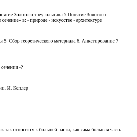
онятие Золотого треугольника 5.Понятие Золотого
ечение» в: - природе - искусстве - архитектуре
 5. Сбор теоретического материала 6. Анкетирование 7.
м сечении»?
ии. И. Кеплер
езок так относится к большей части, как сама большая часть