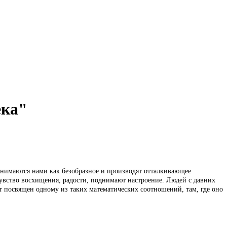
ека"
инимаются нами как безобразное и производят отталкивающее
чувство восхищения, радости, поднимают настроение. Людей с давних
т посвящен одному из таких математических соотношений, там, где оно