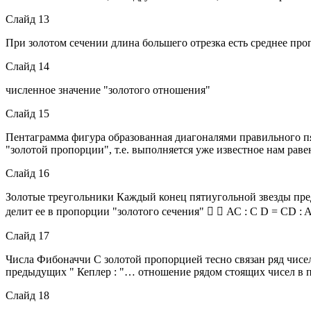
Слайд 13
При золотом сечении длина большего отрезка есть среднее про
Слайд 14
численное значение "золотого отношения"
Слайд 15
Пентаграмма фигура образованная диагоналями правильного пят
"золотой пропорции", т.е. выполняется уже известное нам раве
Слайд 16
Золотые треугольники Каждый конец пятиугольной звезды предс
делит ее в пропорции "золотого сечения"   АС : С D = CD :
Слайд 17
Числа Фибоначчи С золотой пропорцией тесно связан ряд чисел Фи
предыдущих " Кеплер : "… отношение рядом стоящих чисел в п
Слайд 18