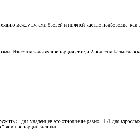
стоянию между дугами бровей и нижней частью подбородка, как 
ми. Известна золотая пропорция статуи Аполлона Бельведерско
ить : - для младенцев это отношение равно - 1 /1 для взрослых м
ю " чем пропорции женщин.