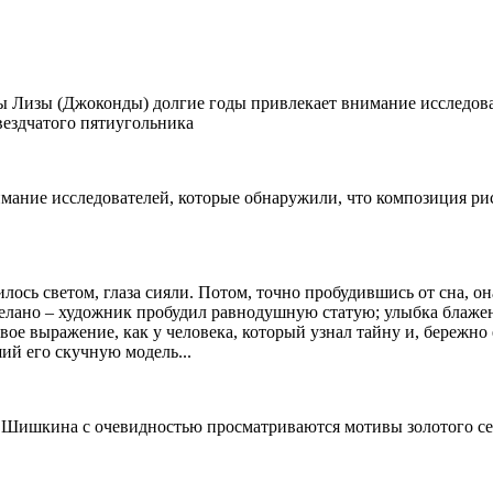
ы Лизы (Джоконды) долгие годы привлекает внимание исследова
вездчатого пятиугольника
ание исследователей, которые обнаружили, что композиция рис
лось светом, глаза сияли. Потом, точно пробудившись от сна, он
елано – художник пробудил равнодушную статую; улыбка блаженств
авое выражение, как у человека, который узнал тайну и, бережно
ший его скучную модель...
 Шишкина с очевидностью просматриваются мотивы золотого се