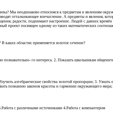
овека? Мы неодинаково относимся к предметам и явлениям окру
зводят отталкивающее впечатление. А предметы и явления, кото
щения, радости, поднимают настроение. Людей с давних времён
ный проект посвящен одному из таких математических соотношен
 В каких областях применяется золотое сечение?
ию познавательно- го интереса. 2. Показать школьникам общеинт
 Изучить алгебраические свойства золотой пропорции; 3. Узнать 
вовать познанию законов красоты и гармонии окружающего мира;
.Работа с различными источниками 4.Работа с компьютером