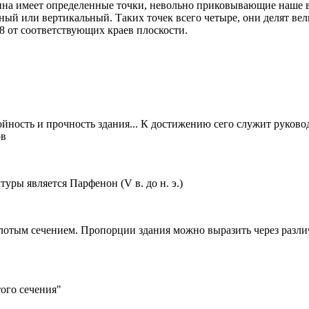
ина имеет определенные точки, невольно приковывающие наше 
ный или вертикальный. Таких точек всего четыре, они делят ве
/8 от соответствующих краев плоскости.
койность и прочность здания... К достижению сего служит руков
ов
ры является Парфенон (V в. до н. э.)
олотым сечением. Пропорции здания можно выразить через разли
ого сечения"