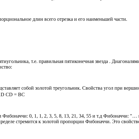
порциональное длин всего отрезка и его наименьшей части.
иугольника, т.е. правильная пятиконечная звезда . Диагоналям
нство:
тавляет собой золотой треугольник. Свойства угол при вершине
 AD CD = BC
боначчи: 0, 1, 1, 2, 3, 5, 8, 13, 21, 34, 55 и т.д Фибоначчи: "…
ределе стремится к золотой пропорции Фибоначчи. Это свойств