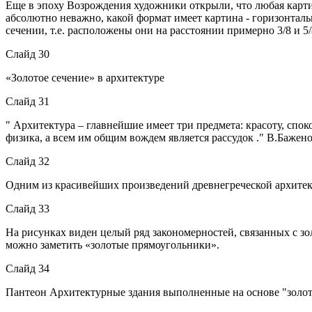
Еще в эпоху Возрождения художники открыли, что любая карт
абсолютно неважно, какой формат имеет картина - горизонталь
сечении, т.е. расположены они на расстоянии примерно 3/8 и 5
Слайд 30
«Золотое сечение» в архитектуре
Слайд 31
" Архитектура – главнейшие имеет три предмета: красоту, спо
физика, а всем им общим вождем является рассудок ." В.Бажен
Слайд 32
Одним из красивейших произведений древнегреческой архитекту
Слайд 33
На рисунках виден целый ряд закономерностей, связанных с з
можно заметить «золотые прямоугольники».
Слайд 34
Пантеон Архитектурные здания выполненные на основе "золот