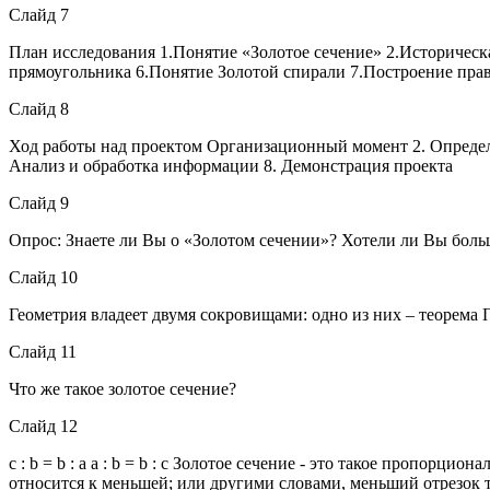
Слайд 7
План исследования 1.Понятие «Золотое сечение» 2.Историческа
прямоугольника 6.Понятие Золотой спирали 7.Построение прави
Слайд 8
Ход работы над проектом Организационный момент 2. Определе
Анализ и обработка информации 8. Демонстрация проекта
Слайд 9
Опрос: Знаете ли Вы о «Золотом сечении»? Хотели ли Вы боль
Слайд 10
Геометрия владеет двумя сокровищами: одно из них – теорема 
Слайд 11
Что же такое золотое сечение?
Слайд 12
с : b = b : a a : b = b : c Золотое сечение - это такое пропорц
относится к меньшей; или другими словами, меньший отрезок т