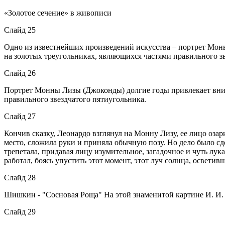
«Золотое сечение» в живописи
Слайд 25
Одно из известнейших произведений искусства – портрет Мон
на золотых треугольниках, являющихся частями правильного з
Слайд 26
Портрет Монны Лизы (Джоконды) долгие годы привлекает вним
правильного звездчатого пятиугольника.
Слайд 27
Кончив сказку, Леонардо взглянул на Монну Лизу, ее лицо озари
место, сложила руки и приняла обычную позу. Но дело было сд
трепетала, придавая лицу изумительное, загадочное и чуть лук
работал, боясь упустить этот момент, этот луч солнца, осветив
Слайд 28
Шишкин - "Сосновая Роща" На этой знаменитой картине И. И.
Слайд 29