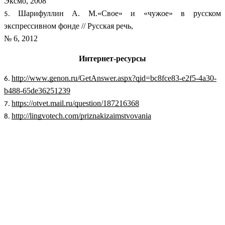
Эксмо, 2008
Шарифуллин А. М.«Свое» и «чужое» в русском
экспрессивном фонде // Русская речь,
№ 6, 2012
Интернет-ресурсы
http://www.genon.ru/GetAnswer.aspx?qid=bc8fce83-e2f5-4a30-
b488-65de36251239
https://otvet.mail.ru/question/187216368
http://lingvotech.com/priznakizaimstvovania