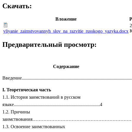
Скачать:
Вложение
Р
2
vliyanie_zaimstvovannyh_slov_na_razvitie_russkogo_yazyka.docx
Предварительный просмотр:
Содержание
Введение...............................................................................................
I. Теоретическая часть
1.1. История заимствований в русском
языке.........................................................................4
1.2. Причины
заимствования……………………………………………………………
1.3. Освоение заимствованных