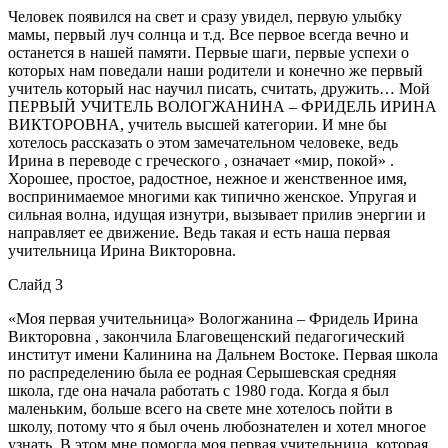
Человек появился на свет и сразу увидел, первую улыбку
мамы, первый луч солнца и т.д. Все первое всегда вечно и
останется в нашей памяти. Первые шаги, первые успехи о
которых нам поведали наши родители и конечно же первый
учитель который нас научил писать, считать, дружить… Мой
ПЕРВЫЙ УЧИТЕЛЬ ВОЛОГЖАНИНА – ФРИДЕЛЬ ИРИНА
ВИКТОРОВНА, учитель высшей категории. И мне бы
хотелось рассказать о этом замечательном человеке, ведь
Ирина в переводе с греческого , означает «мир, покой» .
Хорошее, простое, радостное, нежное и женственное имя,
воспринимаемое многими как типично женское. Упругая и
сильная волна, идущая изнутри, вызывает прилив энергии и
направляет ее движение. Ведь такая и есть наша первая
учительница Ирина Викторовна.
Слайд 3
«Моя первая учительница» Вологжанина – Фридель Ирина
Викторовна , закончила Благовещенский педагогический
институт имени Калинина на Дальнем Востоке. Первая школа
по распределению была ее родная Серышевская средняя
школа, где она начала работать с 1980 года. Когда я был
маленьким, больше всего на свете мне хотелось пойти в
школу, потому что я был очень любознателен и хотел многое
узнать. В этом мне помогла моя первая учительница, которая