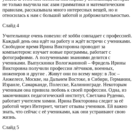
не только выучила нас азам грамматики и математическим
правилам, рассказывала много интересных вещей, но и
относилась к нам с большой заботой и доброжелательностью.
Слайд 4
Учительнице очень повезло: её хобби совпадает с профессией.
Каждый день она идёт на работу и ждёт встречи с учениками.
Свободное время Ирина Викторовна проводит за
компьютером: изучает новые программы, работает с
фотографиями. А полученными знаниями делится с
учениками. Выпускники Вологжаниной – Фридель Ирины
Викторовна получили профессии лётчиков, военных,
инженеров и другие . Живут они по всему миру: в Лос –
Анжелесе, Москве, на Дальнем Востоке, в Сибири, Германии,
Израиле, Самарканде, Полесске, Калининграде. Некоторым
ученикам она привила любовь к своей профессии. Одна, из
закончивших педагогический институт, Светлана Руденко,
работает учителем химии. Ирина Викторовна следит за её
работой через Интернет, читает отзывы учеников. Ей важно
знать, что сейчас с её учениками, как они устраивают свою
жизнь.
Слайд 5