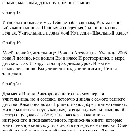
с нами, малышам, дать нам прочные знания.
Слайд 18
И где бы ни бывали мы, Тебя не забывали мы, Как мать не
забывают сыновья. Простая и сердечная, Ты юность наша
вечная, Учительница первая моя! Из песни «Школьный вальс»
Слайд 19
Моей первой учительнице. Волова Александра Ученица 2005
года Я помню, как вошли Вы в класс И растворились в море
детских глаз. И вдруг стал праздником урок, И мы не
слышали звонок: Вы учили читать, учили писать, Петь и
танцевать.
Слайд 20
Для меня Ирина Викторовна не только моя первая
учительница, но и соседка, которую я знала с самого раннего
детства. Какая она дома? Приветливая, добрая, внимательная,
жизнерадостная, неунывающая, всегда идущая на помощь. Я
всегда ощущала её заботу. Она рассказывала много
интересного и познавательного, приносила книги, которые
мне очень нравились, учила делать интересные поделки. Став
моей первой учительницей я увидела, что она ещё очень