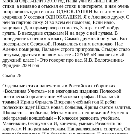
Москва Образ-Центр 2010 год Наша учительница пишет
стихи, а недавно я отыскал её стихи в интернете, и нам очень
понравилось одно из них. ОДНОКЛАШКИ Бант и темные
кудряшки У соседки ОДНОКЛАШКИ. Я с Аленкою дружу, С
ней за партою сижу. Я во всем ей помогаю, Если надо,
защищаю. Дал пример вчера списать, Завтра с ней пойду
гулять. В выходные отдыхаем И на пару с ней гуляем. В
понедельник спешим в класс, Самый дружный он у нас. Вот
поссорился с Сережкой, Помахались с ним немножко. Нас
Аленка помирила, Пальцем строго пригрозила. Стыдно стало
петухам, драться в первом классе - СРАМ! «В школе самый
дружный класс !» Это говорят про нас. И.В. Вологжанина-
Фридель 2009 год
Слайд 26
Отдельные стихи напечатаны в Российских сборниках
«Вселенная Учитель» и в ежегодных изданиях Полесской
поэтической организации «Высокая строфа». Школьный
трамвай Ирина Фридель Впереди учебный год И ре6ят
полесских ждёт Школа новая, большая, Ярким светом залитая.
Школа эта – необычна, Места много – непривычно! Нужен в
ней трамвай волшебный – К классам развозить учебным.
Маленький, бесшумный И, конечно, умный. Развозить по
корпусам И по разным этажам. Направляешься в спортзал, Он