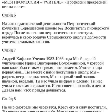
«МОЯ ПРОФЕССИЯ – УЧИТЕЛЬ» «Профессии прекрасней
нет на свете»
Слайд 6
Начало педагогической деятельности Педагогический
коллектив Серышевской школы №2 Воспитатель пионерского
отряда После окончания педагогического института,
вернулась в свою родную Серышевскую школу в должности
учителя начальных классов.
Слайд 7
Андрей Хафизов Ученик 1983-1986 года Моей первой
учительнице Ирине Викторовне Вологжаниной, у которой
наш класс был самым первым, посвящается. Учительница
первая моя... Ты вместе с нами поступила в школу. Мы –
радость несравненная твоя, Мы – первый твой звонок –
шальной, весёлый. Ты нас учила цифрам и словам, Ты нас
учила с кляксами сражаться. И сто советов по любым делам
Давала нам, чтоб правды добиваться.
Слайд 8
На мир смотрели мы через тебя, Красу его и силу постигали,
Ты щедро нам дарила всю себя, Нам открывала горизонты