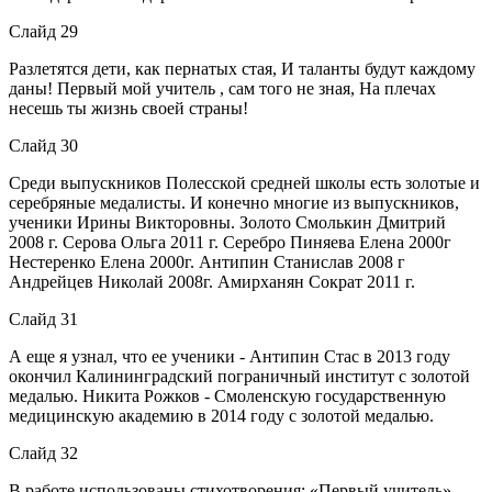
Слайд 29
Разлетятся дети, как пернатых стая, И таланты будут каждому
даны! Первый мой учитель , сам того не зная, На плечах
несешь ты жизнь своей страны!
Слайд 30
Среди выпускников Полесской средней школы есть золотые и
серебряные медалисты. И конечно многие из выпускников,
ученики Ирины Викторовны. Золото Смолькин Дмитрий
2008 г. Серова Ольга 2011 г. Серебро Пиняева Елена 2000г
Нестеренко Елена 2000г. Антипин Станислав 2008 г
Андрейцев Николай 2008г. Амирханян Сократ 2011 г.
Слайд 31
А еще я узнал, что ее ученики - Антипин Стас в 2013 году
окончил Калининградский пограничный институт с золотой
медалью. Никита Рожков - Смоленскую государственную
медицинскую академию в 2014 году с золотой медалью.
Слайд 32
В работе использованы стихотворения: «Первый учитель»