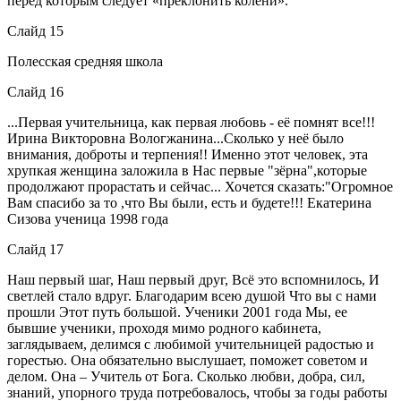
перед которым следует «преклонить колени».
Слайд 15
Полесская средняя школа
Слайд 16
...Первая учительница, как первая любовь - её помнят все!!!
Ирина Викторовна Вологжанина...Сколько у неё было
внимания, доброты и терпения!! Именно этот человек, эта
хрупкая женщина заложила в Нас первые "зёрна",которые
продолжают прорастать и сейчас... Хочется сказать:"Огромное
Вам спасибо за то ,что Вы были, есть и будете!!! Екатерина
Сизова ученица 1998 года
Слайд 17
Наш первый шаг, Наш первый друг, Всё это вспомнилось, И
светлей стало вдруг. Благодарим всею душой Что вы с нами
прошли Этот путь большой. Ученики 2001 года Мы, ее
бывшие ученики, проходя мимо родного кабинета,
заглядываем, делимся с любимой учительницей радостью и
горестью. Она обязательно выслушает, поможет советом и
делом. Она – Учитель от Бога. Сколько любви, добра, сил,
знаний, упорного труда потребовалось, чтобы за годы работы