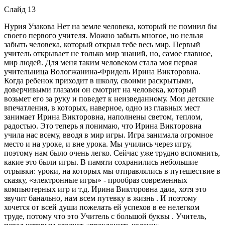
Слайд 13
Нурия Узакова Нет на земле человека, который не помнил бы
своего первого учителя. Можно забыть многое, но нельзя
забыть человека, который открыл тебе весь мир. Первый
учитель открывает не только мир знаний, но, самое главное,
мир людей. Для меня таким человеком стала моя первая
учительница Вологжанина-Фридель Ирина Викторовна.
Когда ребенок приходит в школу, своими раскрытыми,
доверчивыми глазами он смотрит на человека, который
возьмет его за руку и поведет к неизведанному. Мои детские
впечатления, в которых, наверное, одно из главных мест
занимает Ирина Викторовна, наполнены светом, теплом,
радостью. Это теперь я понимаю, что Ирина Викторовна
учила нас всему, вводя в мир игры. Игра занимала огромное
место и на уроке, и вне урока. Мы учились через игру,
поэтому нам было очень легко. Сейчас уже трудно вспомнить,
какие это были игры. В памяти сохранились небольшие
отрывки: уроки, на которых мы отправлялись в путешествие в
сказку, «электронные игры» - прообраз современных
компьютерных игр и т.д. Ирина Викторовна дала, хотя это
звучит банально, нам всем путевку в жизнь . И поэтому
хочется от всей души пожелать ей успехов в ее нелегком
труде, потому что это Учитель с большой буквы . Учитель,