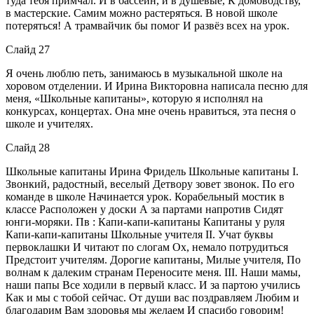
туда тебя примчал. И в бассейн, и в душевые, К домоводству,
в мастерские. Самим можно растеряться. В новой школе
потеряться! А трамвайчик бы помог И развёз всех на урок.
Слайд 27
Я очень люблю петь, занимаюсь в музыкальной школе на
хоровом отделении. И Ирина Викторовна написала песню для
меня, «Школьные капитаны», которую я исполнял на
конкурсах, концертах. Она мне очень нравиться, эта песня о
школе и учителях.
Слайд 28
Школьные капитаны Ирина Фридель Школьные капитаны I.
Звонкий, радостный, веселый Детвору зовет звонок. По его
команде в школе Начинается урок. Корабельный мостик в
классе Расположен у доски А за партами напротив Сидят
юнги-моряки. Пв : Капи-капи-капитаны Капитаны у руля
Капи-капи-капитаны Школьные учителя II. Учат буквы
первоклашки И читают по слогам Ох, немало потрудиться
Предстоит учителям. Дорогие капитаны, Милые учителя, По
волнам к далеким странам Переносите меня. III. Наши мамы,
наши папы Все ходили в первый класс. И за партою учились
Как и мы с тобой сейчас. От души вас поздравляем Любим и
благодарим Вам здоровья мы желаем И спасибо говорим!