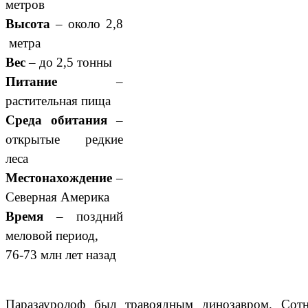
метров
Высота
– около 2,8
метра
Вес
– до 2,5 тонны
Питание
–
растительная пища
Среда обитания
–
открытые редкие
леса
Местонахождение
–
Северная Америка
Время
– поздний
меловой период,
76-73 млн лет назад
Паразауролоф был травоядным динозавром. Сот