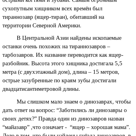
сухопутным хищником всех времён был
тираннозавр (ящер-тиран), обитавший на
территории Северной Америки.
В Центральной Азии найдены ископаемые
останки очень похожих на тираннозавров –
тарбозавров. Их название переводится как ящер-
разбойник. Высота этого хищника достигала 5,5
метра (с двухэтажный дом), длина – 15 метров,
острые зазубренные по краям зубы достигали
двадцатисантиметровой длины.
Мы слишком мало знаем о динозаврах, чтобы
дать ответ на вопрос: “Заботились ли динозавры о
своих детях?” Правда один из динозавров назван
“майазавр” ,что означает - “ящер – хорошая мама”.
Дело в том, что были найдены гнёзда динозавров, в