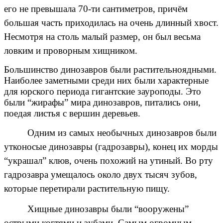
его не превышала 70-ти сантиметров, причём
большая часть приходилась на очень длинный хвост.
Несмотря на столь малый размер, он был весьма
ловким и проворным хищником.
Большинство динозавров были растительноядными.
Наиболее заметными среди них были характерные
для юрского периода гигантские зауроподы. Это
были “жирафы” мира динозавров, питались они,
поедая листья с вершин деревьев.
Одним из самых необычных динозавров были
утконосые динозавры (гадрозавры), конец их морды
“украшал” клюв, очень похожий на утиный. Во рту
гадрозавра умещалось около двух тысяч зубов,
которые перетирали растительную пищу.
Хищные динозавры были “вооружены”
острыми когтями и зубами. Самым огромным