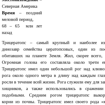
Северная Америка
Время
– поздний
меловой период,
68 – 65 млн лет
назад
Трицератопс – самый крупный и наиболее из
динозавр семейства цератопсовых, один из пос
обитавших на планете Земля. Жил, скорее всего, 
Огромная голова его составляла около трети ег
Трицератопс имел один небольшой рог над клюво
рога около одного метра в длину над каждым гла
росли в течение всей жизни. Рога служили ему для з
хищников, а также использовались в сражении
подобными. Средним рогом трицератопс выкор
корни из почвы. Трицератопс имел своего рода «