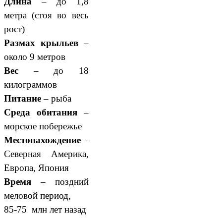
Длина
– до 1,8
метра (стоя во весь
рост)
Размах крыльев
–
около 9 метров
Вес
– до 18
килограммов
Питание
– рыба
Среда обитания
–
морское побережье
Местонахождение
–
Северная Америка,
Европа, Япония
Время
– поздний
меловой период,
85-75 млн лет назад