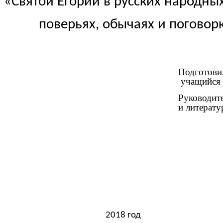
«Святой Егорий в русских народн
поверьях, обычаях и пог
Подготови
учащийся 
Руководите
и литерат
2018 год