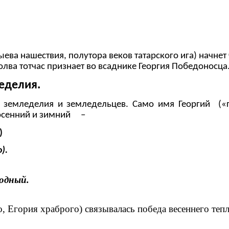
а нашествия, полутора веков татарского ига) начнет 
с копьем. А молва тотчас признает во 
еделия.
 земледелия и земледельцев. Само имя Георгий («г
оносца: осенний и зимний –
)
).
лодный.
 Егория храброго) связывалась победа весеннего теп