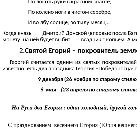
По локоть руки в красном золоте,
По колено ноги в чистом серебре,
И во лбу солнце, во тылу месяц…
Когда князь Дмитрий Донской (впервые после Батыев
монету, на ней будет выбит всадник 
2.
Святой Егорий – покровитель земл
Георгий считается одним из святых покровителей
известно, есть два праздника Георгия –Побед
9 декабря (26 ноября по старому стилю
6 мая (23 апреля по старому стилю
На Руси два Егорья : один холодный, другой го
С празднованием весеннего Егория (Юрия вешнего,