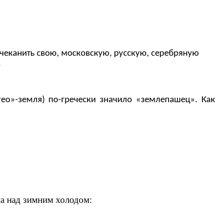
чеканить свою, московскую, русскую, серебряную
всаднике Георгия Победоносца.
ео»-земля) по-гречески значило «землепашец».
Как
ла над зимним холодом: