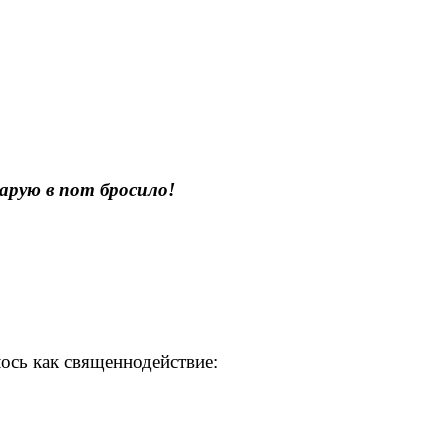
тарую в пот бросило!
сь как священнодействие: