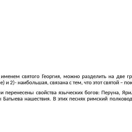
менем святого Георгия, можно разделить на две груп
 и 2)- наибольшая, связана с тем, что этот святой – п
ренесены свойства языческих богов: Перуна, Ярил
ды Батыева нашествия. В этих песнях римский полково