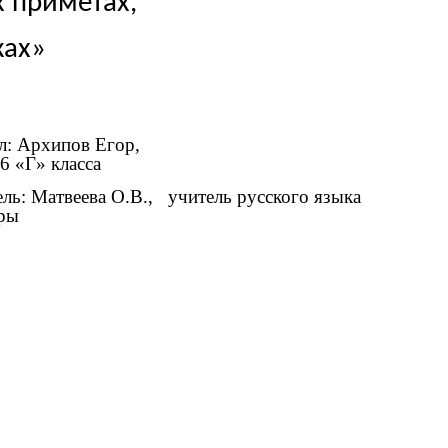
ых приметах,
оворках»
л: Архипов Егор,
6 «Г» класса
ль: Матвеева О.В., учитель русского языка
уры