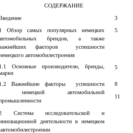
СОДЕРЖАНИЕ
Введение
3
1 Обзор самых популярных немецких
5
автомобильных брендов, а также
важнейших факторов успешности
немецкого автомобилестроения
1.1 Основные производители, бренды,
5
марки
1.2 Важнейшие факторы успешности
8
немецкой автомобильной
11
промышленности
2 Система исследовательской и
инновационной деятельности в немецком
автомобилестроении