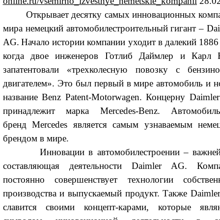
online.ru/vsemirno_izvestnye_nemetskie_kompanii
28.02
Открывает десятку самых инновационных комп
мира немецкий автомобилестроительный гигант – Dai
AG.
Начало истории компании уходит в далекий 1886 
когда двое инженеров Готлиб Даймлер и Карл 
запатентовали «трехколесную повозку с бензин
двигателем». Это был первый в мире автомобиль и н
название Benz Patent-Motorwagen. Концерну Daimle
принадлежит марка Mercedes-Benz. Автомобил
бренд Mercedes является самым узнаваемым неме
брендом в мире.
Инновации в автомобилестроении – важне
составляющая деятельности Daimler AG. Комп
постоянно совершенствует технологии собствен
производства и выпускаемый продукт. Также Daimle
славится своими концепт-карами, которые явля