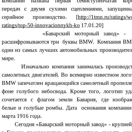
компании названа первая семиступенчатая кор
передач с двумя сухими сцеплениями, запущенн
серийное производство. [
http://1tmn.ru/ratings/w
ratings/top-50-innovacionnykh-ko
17.01.20]
«Баварский моторный завод» - 
расшифровываются три буквы BMW. Компания B
один из самых лучших автомобильных производител
мире.
Изначально компания занималась производс
самолетных двигателей. Во всемирно известном лого
BMW запечатлен вращающийся самолетный пропелле
фоне голубого небосвода. Кроме того, логотип уд
сочетается с флагом земли Бавария, где изобра
белые и голубые ромбы. Дата основания компании
марта 1916 года.
Сегодня «Баварский моторный завод» - крупне