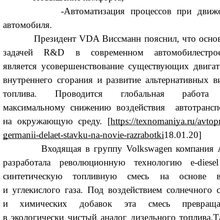
-Автоматизация процессов при движе
автомобиля.
Президент VDA Виссманн пояснил, что осно
задачей R&D в современном автомобилестро
является усовершенствование существующих двигат
внутреннего сгорания и развитие альтернативных в
топлива.
Проводится глобальная работа
максимальному снижению воздействия автотрансп
на окружающую среду.
[
https://texnomaniya.ru/avto
germanii-delaet-stavku-na-novie-razrabotki
18.01.20]
Входящая в группу Volkswagen компания 
разработала революционную технологию e-dies
синтетическую топливную смесь на основе 
и углекислого газа. Под воздействием солнечного с
и химических добавок эта смесь превраща
в экологически чистый аналог дизельного топлива.Т