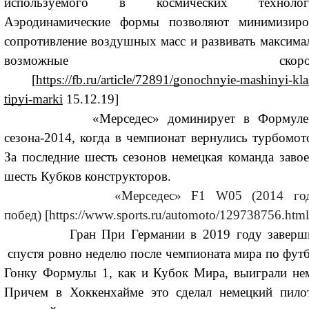
используемого в космических технологи
Аэродинамические формы позволяют минимизиро
сопротивление воздушных масс и развивать максима
возможные скорост
[
https://fb.ru/article/72891/gonochnyie-mashinyi-kla
tipyi-marki
15.12.19]
«Мерседес» доминирует в Формуле-
сезона-2014, когда в чемпионат вернулись турбомот
За последние шесть сезонов немецкая команда завое
шесть Кубков конструкторов.
«Мерседес» F1 W05 (2014 го
побед)
[https://www.sports.ru/automoto/129738756.html
Гран При Германии в 2019 году заверши
спустя ровно неделю после чемпионата мира по футб
Гонку Формулы 1, как и Кубок Мира, выиграли не
Причем в Хоккенхайме это сделал немецкий пило