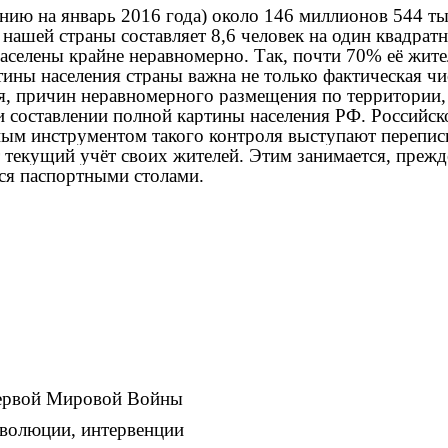
оянию на январь 2016 года) около 146 миллионов 544 т
нашей страны составляет 8,6 человек на один квадрат
аселены крайне неравномерно. Так, почти 70% её жите
ины населения страны важна не только фактическая чи
я, причин неравномерного размещения по территории, 
ри составлении полной картины населения РФ. Россий
ым инструментом такого контроля выступают переписи 
текущий учёт своих жителей. Этим занимается, прежде
ся паспортными столами.
Первой Мировой Войны
революции, интервенции