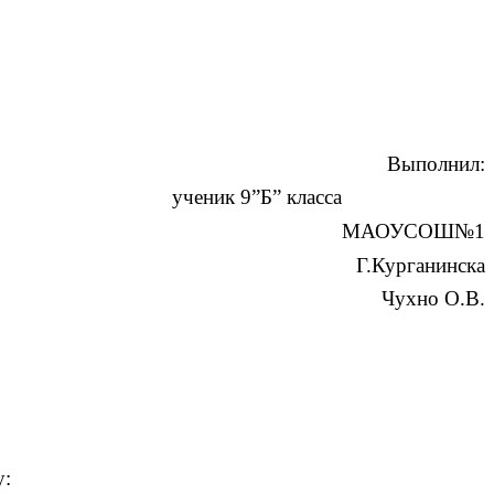
Выполнил:
к 9”Б” класса
МАОУСОШ
№
1
.Курганинска
Чухно О.В.
у: