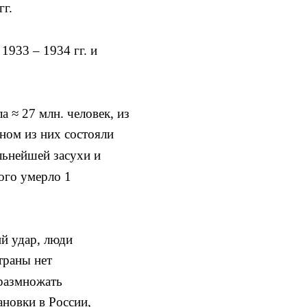
гг.
1933 – 1934 гг. и
ла
≈
27 млн. человек, из
ном из них состояли
ильнейшей засухи и
рого умерло 1
й удар, люди
траны нет
размножать
новки в России,