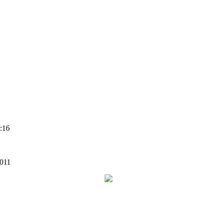
:16
011