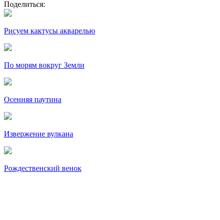
Поделиться:
Рисуем кактусы акварелью
По морям вокруг Земли
Осенняя паутина
Извержение вулкана
Рождественский венок