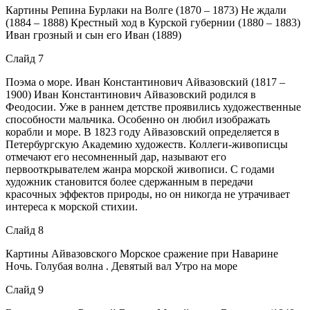
Картины Репина Бурлаки на Волге (1870 – 1873) Не ждали
(1884 – 1888) Крестный ход в Курской губернии (1880 – 1883)
Иван грозный и сын его Иван (1889)
Слайд 7
Поэма о море. Иван Константинович Айвазовский (1817 –
1900) Иван Константинович Айвазовский родился в
Феодосии. Уже в раннем детстве проявились художественные
способности мальчика. Особенно он любил изображать
корабли и море. В 1823 году Айвазовский определяется в
Петербургскую Академию художеств. Коллеги-живописцы
отмечают его несомненный дар, называют его
первооткрывателем жанра морской живописи. С годами
художник становится более сдержанным в передачи
красочных эффектов природы, но он никогда не утрачивает
интереса к морской стихии.
Слайд 8
Картины Айвазовского Морское сражение при Наварине
Ночь. Голубая волна . Девятый вал Утро на море
Слайд 9