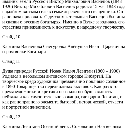
Былины земли Русской Виктор Михайлович Васнецов (1848 -
1926) Виктор Михайлович Васнецов родился 15 мая 1848 года
в далёком вятском селе в семье деревенского священника. Он
рано начал рисовать. С детских лет слышал Васнецов былины
и сказки о русских богатырях. Именно в Вятке зародилась его
страстная привязанность к искусству, к народному творчеству.
Слайд 10
Картины Васнецова Снегурочка Алёнушка Иван –Царевич на
сером волке Богатыри
Слайд 11
Душа природы Русской Исаак Ильич Левитан (1860 – 1900)
Родился в небольшом литовском городке Кибартай. На
творческое кредо художника чрезвычайно повлияло созданное
в 1890 Товарищество передвижных выставок. Как раз в то
время художники и критики осознали особую важность
пейзажа и как самостоятельного жанра, где царил Левитан, и
как равноправного элемента бытовой, исторической, отчасти
и портретной живописи.
Слайд 12
Картины Левитана Осенний день . Сокольники Над вечным