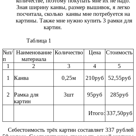
количестве, поэтому покупать мне их не надо.
Зная ширину канвы, размер вышивок, я легко
посчитала, сколько канвы мне потребуется на
картины. Также мне нужно купить 3 рамки для
картин.
Таблица 1
№п/
Наименование
Количество
Цена
Стоимость
п
материала
1
2
3
4
5
1
Канва
0,25м
210руб
52,55руб
2
Рамка для
3шт
95руб
285руб
картин
Итого:
337,50руб
Себестоимость трёх картин составляет 337 рублей