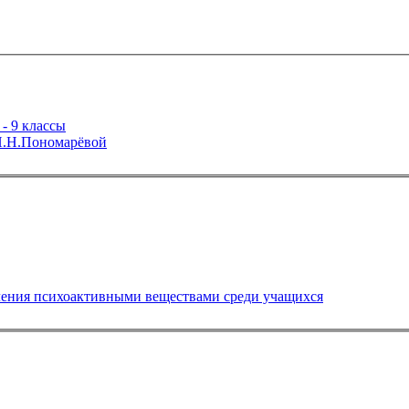
- 9 классы
 И.Н.Пономарёвой
ения психоактивными веществами среди учащихся