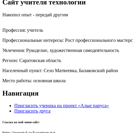
Сайт учителя технологии
Накопил опыт - передай другим
Профессия:
учитель
Профессиональные интересы:
Рост профессионального мастерс
Увлечения:
Рукоделие, художественная самодеятельность
Регион:
Саратовская область
Населенный пункт:
Село Матвеевка, Балаковский район
Место работы:
основная школа
Навигация
Пригласить ученика на проект «Алые паруса»
Пригласить друга
Ссылка на мой мини-сайт:
https://nsportal.ru/kazantsevatat