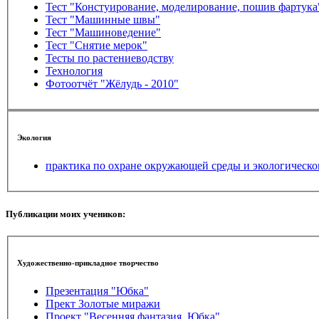
Тест "Констуирование, моделирование, пошив фартука
Тест "Машинные швы"
Тест "Машиноведение"
Тест "Снятие мерок"
Тесты по растениеводству
Технология
Фотоотчёт "Жёлудь - 2010"
Экология
практика по охране окружающей среды и экологическ
Публикации моих учеников:
Художественно-прикладное творчество
Презентация "Юбка"
Прект Золотые миражи
Проект "Весенняя фантазия. Юбка"