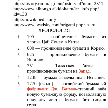
http://history.rin.ru/cgi-bin/history.pl?num=2311
http://www.nihongo.aikidoka.ru/ier_info.php?
id=138
http://ru.wikipedia.org/
http://www.beadsky.com/origami.php?ln=ru
ХРОНОЛОГИЯ
105
— изобретение бумаги из
хлопка
Цай Лунем
в
Китае
.
600
— проникновение бумаги в
Корею
.
625
— проникновение бумаги в
Японию
.
751
—
Таласская битва
—
проникновение бумаги на
Запад
.
1238
— бумажная
мельница
в
Испании
.
1770
(около) — английский бумажный
фабрикант
Дж. Ватман
-старший ввёл
новую бумажную форму, позволявшую
получать
листы
бумаги без следов
сетки.