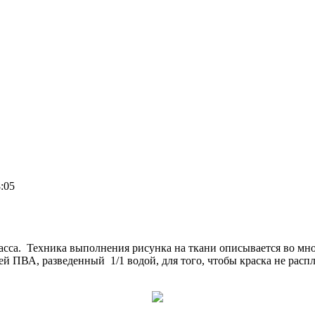
8:05
сса. Техника выполнения рисунка на ткани описывается во мног
й ПВА, разведенный 1/1 водой, для того, чтобы краска не расп