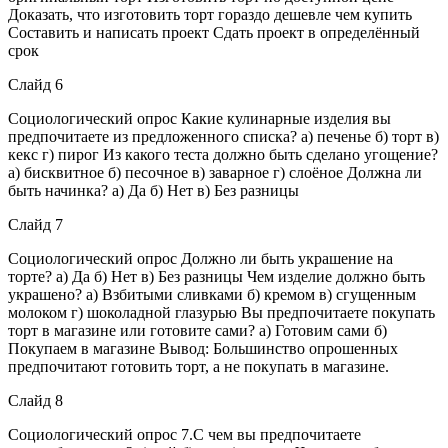
Доказать, что изготовить торт гораздо дешевле чем купить
Составить и написать проект Сдать проект в определённый
срок
Слайд 6
Социологический опрос Какие кулинарные изделия вы
предпочитаете из предложенного списка? а) печенье б) торт в)
кекс г) пирог Из какого теста должно быть сделано угощение?
а) бисквитное б) песочное в) заварное г) слоёное Должна ли
быть начинка? а) Да б) Нет в) Без разницы
Слайд 7
Социологический опрос Должно ли быть украшение на
торте? а) Да б) Нет в) Без разницы Чем изделие должно быть
украшено? а) Взбитыми сливками б) кремом в) сгущенным
молоком г) шоколадной глазурью Вы предпочитаете покупать
торт в магазине или готовите сами? а) Готовим сами б)
Покупаем в магазине Вывод: Большинство опрошенных
предпочитают готовить торт, а не покупать в магазине.
Слайд 8
Социологический опрос 7.С чем вы предпочитаете