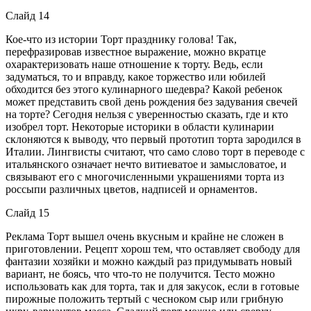
Слайд 14
Кое-что из истории Торт празднику голова! Так,
перефразировав известное выражение, можно вкратце
охарактеризовать наше отношение к торту. Ведь, если
задуматься, то и вправду, какое торжество или юбилей
обходится без этого кулинарного шедевра? Какой ребенок
может представить свой день рождения без задувания свечей
на торте? Сегодня нельзя с уверенностью сказать, где и кто
изобрел торт. Некоторые историки в области кулинарии
склоняются к выводу, что первый прототип торта зародился в
Италии. Лингвисты считают, что само слово торт в переводе с
итальянского означает нечто витиеватое и замысловатое, и
связывают его с многочисленными украшениями торта из
россыпи различных цветов, надписей и орнаментов.
Слайд 15
Реклама Торт вышел очень вкусным и крайне не сложен в
приготовлении. Рецепт хорош тем, что оставляет свободу для
фантазии хозяйки и можно каждый раз придумывать новый
вариант, не боясь, что что-то не получится. Тесто можно
использовать как для торта, так и для закусок, если в готовые
пирожные положить тертый с чесноком сыр или грибную