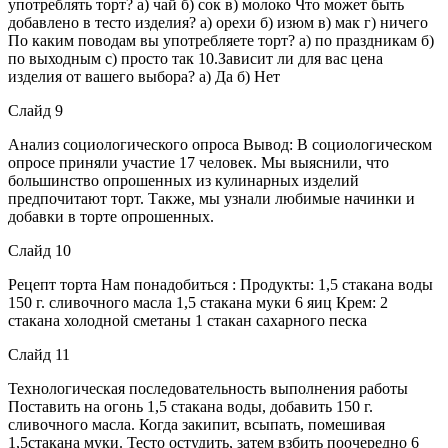
употреблять торт? а) чай б) сок в) молоко Что может быть
добавлено в тесто изделия? а) орехи б) изюм в) мак г) ничего
По каким поводам вы употребляете торт? а) по праздникам б)
по выходным с) просто так 10.Зависит ли для вас цена
изделия от вашего выбора? а) Да б) Нет
Слайд 9
Анализ социологического опроса Вывод: В социологическом
опросе приняли участие 17 человек. Мы выяснили, что
большинство опрошенных из кулинарных изделий
предпочитают торт. Также, мы узнали любимые начинки и
добавки в торте опрошенных.
Слайд 10
Рецепт торта Нам понадобиться : Продукты: 1,5 стакана воды
150 г. сливочного масла 1,5 стакана муки 6 яиц Крем: 2
стакана холодной сметаны 1 стакан сахарного песка
Слайд 11
Технологическая последовательность выполнения работы
Поставить на огонь 1,5 стакана воды, добавить 150 г.
сливочного масла. Когда закипит, всыпать, помешивая
1,5стакана муки. Тесто остудить, затем взбить поочередно 6