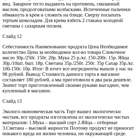
яиц. Заварное тесто выдавить на противень, смазанный
маслом, продолговатыми колбасками. Испеченные пальчики
обмакнуть в крем и сложить на блюде. Сверху посыпать
тертым шоколадом. Для крема взбить 2 стакана холодной
сметаны с сахарным песком.
Слайд 12
Себестоимость Наименование продукта Цена Необходимое
количество Цена за необходимое кол-во товара Сливочное
масло 30р./250г. 150г. 20р. Мука 25 р./кг. 150-200г. 15р. Яйца
30р./10шт. 6шт. 18р. Сметана 35р./250г. 250г. 35р Сахар 35р./кг.
100-150г. 10р. Итог: В итоге все ингредиенты вышли у нас на
98 рублей. Вывод: Стоимость данного торта в магазине
составляет 180 рублей, а мы приготовили в два раза дешевле.
Значит торт приготовленный своими руками выгоднее, чем
купленный в магазине.
Слайд 13
Эколого-экономическая часть Торт вышел экологически
чистым, все продукты изготовлены из экологически чистых
материалов: 1.Мука – высший сорт 2.Яйца – отборные
3.Сметана – высокой жирности Поэтому продукт не приносит
никакого вреда ни жизни человека, ни окружающей среде.