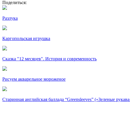
Поделиться:
Разлука
Каргопольская игрушка
Сказка "12 месяцев". История и современность
Рисуем акварельное мороженое
Старинная английская баллада “Greensleeves” («Зеленые рукава