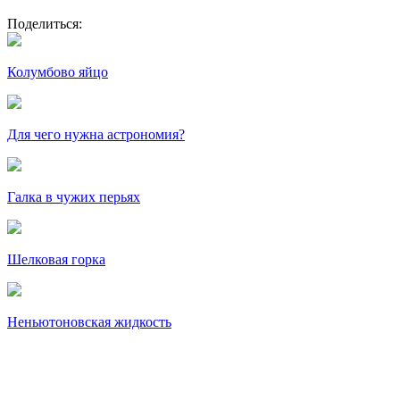
Поделиться:
Колумбово яйцо
Для чего нужна астрономия?
Галка в чужих перьях
Шелковая горка
Неньютоновская жидкость