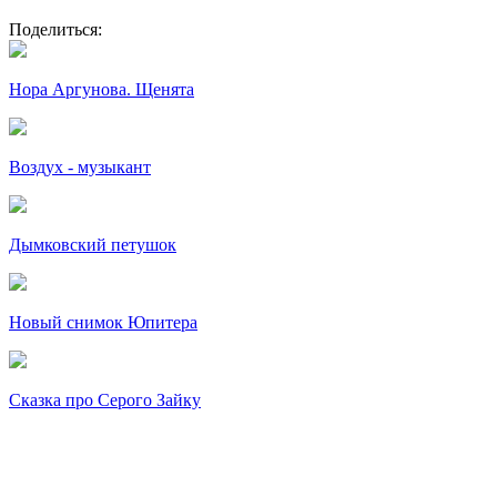
Поделиться:
Нора Аргунова. Щенята
Воздух - музыкант
Дымковский петушок
Новый снимок Юпитера
Сказка про Серого Зайку