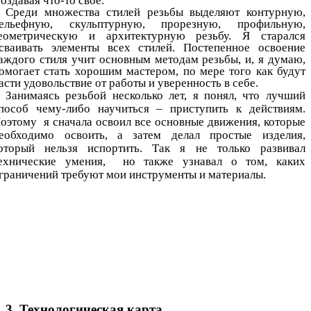
оздавая что-то свое.
Среди множества стилей резьбы выделяют контурную,
ельефную, скульптурную, прорезную, профильную,
еометрическую и архитектурную резьбу. Я старался
сваивать элементы всех стилей. Постепенное освоение
аждого стиля учит основным методам резьбы, и, я думаю,
омогает стать хорошим мастером, по мере того как будут
асти удовольствие от работы и уверенность в себе.
Занимаясь резьбой несколько лет, я понял, что лучший
пособ чему-либо научиться – приступить к действиям.
оэтому я сначала освоил все основные движения, которые
еобходимо освоить, а затем делал простые изделия,
оторый нельзя испортить. Так я не только развивал
ехнические умения, но также узнавал о том, каких
граничений требуют мои инструменты и материалы.
3. Технологическая карта