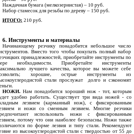
Наждачная бумага (мелкозернистая) – 10 руб.
Набор стамесок для резьбы по дереву – 150 руб.
ИТОГО:
210 руб.
6. Инструменты и материалы
Начинающему резчику понадобится небольшое число
нструментов. Вместо того чтобы покупать полный набор
езчицких принадлежностей, приобретайте инструменты по
ере необходимости. Приобретайте инструменты
аксимально лучшего качества, которое вы можете себе
позволить; хорошие, острые инструменты из
ысокоуглеродистой cтали прослужат долго и сэкономят
еньги.
НОЖИ.
Нам понадобится хороший нож - тот, которым
удет удобно работать. Существует три вида ножей - со
кладным лезвием (карманный нож), с фиксированным
езвием и ножи со сменным лезвием. Многие резчики
редпочитают использовать ножи с фиксированным
езвием, потому что они наиболее безопасны. Ножи также
азличаются по форме лезвия и типу стали. Рекомендуют
езвие из высокоуглеродистой стали с твердостью от 55 до