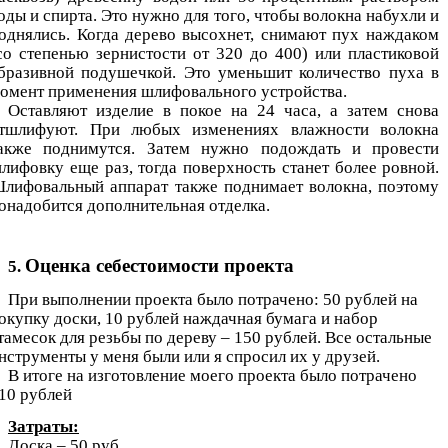
оды и спирта. Это нужно для того, чтобы волокна набухли и
однялись. Когда дерево высохнет, снимают пух наждаком
со степенью зернистости от 320 до 400) или пластиковой
бразивной подушечкой. Это уменьшит количество пуха в
омент применения шлифовального устройства.
Оставляют изделие в покое на 24 часа, а затем снова
тшлифуют. При любых изменениях влажности волокна
акже поднимутся. Затем нужно подождать и провести
лифовку еще раз, тогда поверхность станет более ровной.
лифовальный аппарат также поднимает волокна, поэтому
онадобится дополнительная отделка.
Оценка себестоимости проекта
5.
При выполнении проекта было потрачено: 50 рублей на
окупку доски, 10 рублей наждачная бумага и набор
тамесок для резьбы по дереву – 150 рублей. Все остальные
нструменты у меня были или я спросил их у друзей.
В итоге на изготовление моего проекта было потрачено
10 рублей
Затраты:
Доска – 50 руб.