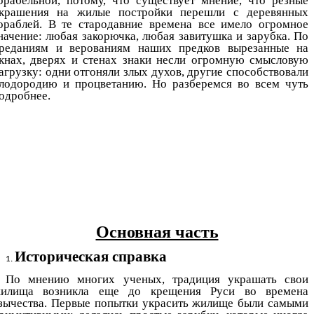
орабельной, потому, что существует мнение, что резные
крашения на жилые постройки перешли с деревянных
ораблей. В те стародавние времена все имело огромное
начение: любая закорючка, любая завитушка и зарубка. По
реданиям и верованиям наших предков вырезанные на
кнах, дверях и стенах знаки несли огромную смысловую
агрузку: одни отгоняли злых духов, другие способствовали
лодородию и процветанию. Но разберемся во всем чуть
одробнее.
Основная часть
Историческая справка
По мнению многих ученых, традиция украшать свои
илища возникла еще до крещения Руси во времена
зычества. Первые попытки украсить жилище были самыми