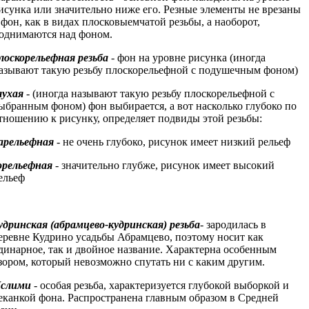
исунка или значительно ниже его. Резные элементы не врезаны
 фон, как в видах плосковыемчатой резьбы, а наоборот,
однимаются над фоном.
лоскорельефная резьба
- фон на уровне рисунка (иногда
азывают такую резьбу плоскорельефной с подушечным фоном)
лухая
- (иногда называют такую резьбу плоскорельефной с
ыбранным фоном) фон выбирается, а вот насколько глубоко по
тношению к рисунку, определяет подвиды этой резьбы:
арельефная
- не очень глубоко, рисунок имеет низкий рельеф
орельефная
- значительно глубже, рисунок имеет высокий
ельеф
удринская (абрамцево-кудринская) резьба
- зародилась в
еревне Кудрино усадьбы Абрамцево, поэтому носит как
динарное, так и двойное название. Характерна особенным
зором, который невозможно спутать ни с каким другим.
слими
- особая резьба, характеризуется глубокой выборкой и
еканкой фона. Распространена главным образом в Средней