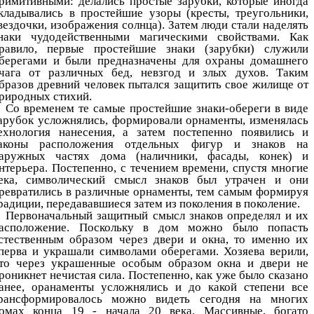
римитивными: делались простые зарубки, которые иногда
кладывались в простейшие узоры (кресты, треугольники,
вездочки, изображения солнца). Затем люди стали наделять
наки чудодейственными магическими свойствами. Как
равило, первые простейшие знаки (зарубки) служили
берегами и были предназначены для охраны домашнего
чага от различных бед, невзгод и злых духов. Таким
бразов древний человек пытался защитить свое жилище от
риродных стихий.
Со временем те самые простейшие знаки-обереги в виде
арубок усложнялись, формировали орнаменты, изменялась
ехнология нанесения, а затем постепенно появились и
аконы расположения отдельных фигур и знаков на
аружных частях дома (наличники, фасады, конек) и
нтерьера. Постепенно, с течением времени, спустя многие
ека, символический смысл знаков был утрачен и они
ревратились в различные орнаменты, тем самым формируя
радиции, передававшиеся затем из поколения в поколение.
Первоначальный защитный смысл знаков определял и их
асположение. Поскольку в дом можно было попасть
стественным образом через двери и окна, то именно их
перва и украшали символами оберегами. Хозяева верили,
то через украшенные особым образом окна и двери не
роникнет нечистая сила. Постепенно, как уже было сказано
анее, оранаменты усложнялись и до какой степени все
рансформировалось можно видеть сегодня на многих
омах конца 19 - начала 20 века. Массивные, богато