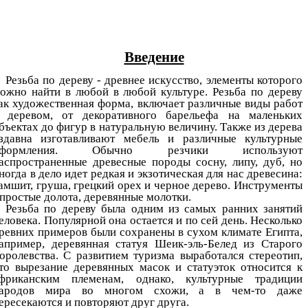
Введение
Резьба по дереву - древнее искусство, элементы которого
ожно найти в любой в любой культуре. Резьба по дереву
ак художественная форма, включает различные виды работ
 деревом, от декоративного барельефа на маленьких
бъектах до фигур в натуральную величину. Также из дерева
здавна изготавливают мебель и различные культурные
оформления. Обычно резчики используют
аспространенные древесные породы сосну, липу, дуб, но
ногда в дело идет редкая и экзотическая для нас древесина:
амшит, груша, грецкий орех и черное дерево. Инструменты
 простые долота, деревянные молотки.
Резьба по дереву была одним из самых ранних занятий
еловека. Популярной она остается и по сей день. Несколько
ревних примеров были сохранены в сухом климате Египта,
апример, деревянная статуя Шеик-эль-Белед из Старого
оролевства. С развитием туризма выработался стереотип,
то вырезание деревянных масок и статуэток относится к
фриканским племенам, однако, культурные традиции
ародов мира во многом схожи, а в чем-то даже
ересекаются и повторяют друг друга.