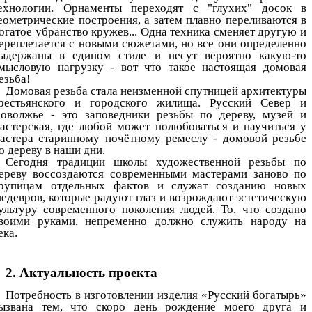
ехнологии. Орнаменты переходят с "глухих" досок в
еометрические построения, а затем плавно переливаются в
огатое убранство кружев... Одна техника сменяет другую и
ереплетается с новыми сюжетами, но все они определенно
ыдержаны в едином стиле и несут вероятно какую-то
мысловую нагрузку - вот что такое настоящая домовая
езьба!
Домовая резьба стала неизменной спутницей архитектуры
рестьянского и городского жилища. Русский Север и
оволжье - это заповедники резьбы по дереву, музей и
астерская, где любой может полюбоваться и научиться у
астера старинному почётному ремеслу - домовой резьбе
о дереву в наши дни.
Сегодня традиции школы художественной резьбы по
ереву воссоздаются современными мастерами заново по
рупицам отдельных фактов и служат созданию новых
едевров, которые радуют глаз и возрождают эстетическую
ультуру современного поколения людей. То, что создано
воими руками, непременно должно служить народу на
ека.
2. Актуальность проекта
Потребность в изготовлении изделия «Русский богатырь»
ызвана тем, что скоро день рождение моего друга и