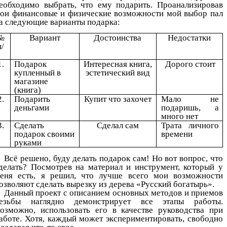
еобходимо выбрать, что ему подарить. Проанализировав
ои финансовые и физические возможности мой выбор пал
а следующие варианты подарка:
№
Вариант
Достоинства
Недостатки
п/
1.
Подарок
Интересная книга,
Дорого стоит
купленный в
эстетический вид
магазине
(книга)
2.
Подарить
Купит что захочет
Мало не
деньгами
подаришь, а
много нет
3.
Сделать
Сделал сам
Трата личного
подарок своими
времени
руками
Всё решено, буду делать подарок сам! Но вот вопрос, что
делать? Посмотрев на материал и инструмент, который у
еня есть, я решил, что лучше всего мои возможности
озволяют сделать вырезку из дерева «Русский богатырь».
Данный проект с описанием основных методов и приемов
езьбы наглядно демонстрирует все этапы работы.
озможно, использовать его в качестве руководства при
аботе. Хотя, каждый может экспериментировать, свободно