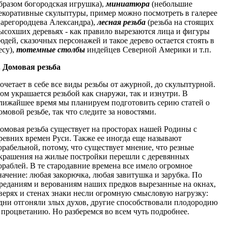
бразом богородская игрушка),
миниатюра
(небольшие
екоративные скульптуры, пример можно посмотреть в галерее
арегородцева Александра),
лесная резьба
(резьба на стоящих
ысохших деревьях - как правило вырезаются лица и фигуры
юдей, сказочных персонажей и такое дерево остается стоять в
есу),
тотемные столбы
индейцев Северной Америки и т.п.
. Домовая резьба
очетает в себе все виды резьбы от ажурной, до скульптурной.
ом украшается резьбой как снаружи, так и изнутри. В
лижайшее время мы планируем подготовить серию статей о
омовой резьбе, так что следите за новостями.
омовая резьба существует на просторах нашей Родины с
ревних времен Руси. Также ее иногда еще называют
орабельной, потому, что существует мнение, что резные
крашения на жилые постройки перешли с деревянных
ораблей. В те стародавние времена все имело огромное
начение: любая закорючка, любая завитушка и зарубка. По
реданиям и верованиям наших предков вырезанные на окнах,
верях и стенах знаки несли огромную смысловую нагрузку:
дни отгоняли злых духов, другие способствовали плодородию
 процветанию. Но разберемся во всем чуть подробнее.