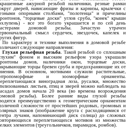
крашенные ажурной резьбой наличники, резные рамки
округ дверей, нависающие фризы и карнизы, крылечки с
езными опорными столбами, "полотенца" и причелины
ронтонов, "торцевые доски" углов сруба, "конек" крыши
охлупень) - все это богато украшается и по сей день
астерами домовой резьбы. Зачастую утрачен
ервоначальный смысл сердечек, звездочек, капелек и
ругих фигур.
По характеру и технике выполнения в домовой резьбе
азличают следующие направления:
Глухая рельефная резьба
. Такой резьбой со сплошным
глухим" фоном и высоким рельефом узора украшали
ронтоны домов, наличники окон, торцевые доски,
акрывающие торцы бревен сруба и предохраняющие их от
ниения. В основном, мотивами служили растительные,
антропоморфные и зооморфные орнаменты.
ереплетающаяся виноградная лоза, русалки, множество
тилизованных листьев, птиц и зверей можно наблюдать на
асадах домов начала 20 века (во времена возрождения
омовой резьбы). Более ранние виды глухой резьбы
водятся преимущественно к геометрическим орнаментам
азличной сложности от простейших родовых, громовых и
олярных знаков (изображение круга с расходящимися от
ентра лучами, напоминающий диск солнца) до сложных
овторяющихся переплетающихся мотивов из множества
елких элементов (треугольничков, пирамидок, ромбов).