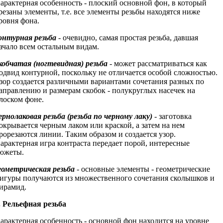
арактерная особенность - плоский основной фон, в который
резаны элементы, т.е. все элементы резьбы находятся ниже
ровня фона.
онтурная резьба
- очевидно, самая простая резьба, давшая
ачало всем остальным видам.
кобчатая (ногтевидная) резьба
- может рассматриваться как
одвид контурной, поскольку не отличается особой сложностью.
зор создается различными вариантами сочетания разных по
аправлению и размерам скобок - полукруглых насечек на
лоском фоне.
ернолаковая резьба
(резьба по черному лаку)
- заготовка
окрывается черным лаком или краской, а затем на нем
рорезаются линии. Таким образом и создается узор.
арактерная игра контраста передает порой, интересные
южеты.
еометрическая резьба
- основные элементы - геометрические
игуры получаются из множественного сочетания сколышков и
ирамид.
. Рельефная резьба
арактерная особенность - основной фон находится на уровне