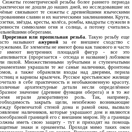
Сюжеты геометрической резьбы более раннего периода
рактически не дошли до наших дней, но исследовавшие их
чёные связывают те сюжеты с древнейшими языческими
ерованиями славян и их магическими заклинаниями. Круги,
озетки, звёзды, кресты, колёса, ромбы, квадраты служили в
ревности символами огня и солнца, а потому считались
ильнейшими оберегами.
Прорезная или пропильная резьба
. Такую резьбу еще
асто называют
ажурной
за ее внешнее сходство с
ружевами. Ее элементы не имеют фона как такового и часто
е имеют внутренних площадей фигур - все это
ыпиливается (прорезается - отсюда и название) лобзиком
ли пилой. Множественными зубчатыми и ступенчатыми
рнаментами украшали те же самые наличники, фронтоны
омов, а также обрамляли входы над дверями, перила
естниц и карнизы крылечек. Русское крестьянское жилище
очетало в себе практичность и необыкновенную красоту.
азличные архитектурные детали несли определённое
бразное значение (древние функции оберега) и в то же
ремя играли декоративную роль. Так, например,
еобходимость закрыть щели, неизбежно возникающие
ежду бревенчатой стеной дома и рамой окна, вызвало
оявление наличников, которые украшают дом и являются
воеобразной границей его с внешним миром. Ну а границы
олжны иметь свою защиту - тут и приходят на помощь
ащитные знаки и орнаменты. Проходя мимо таких окон