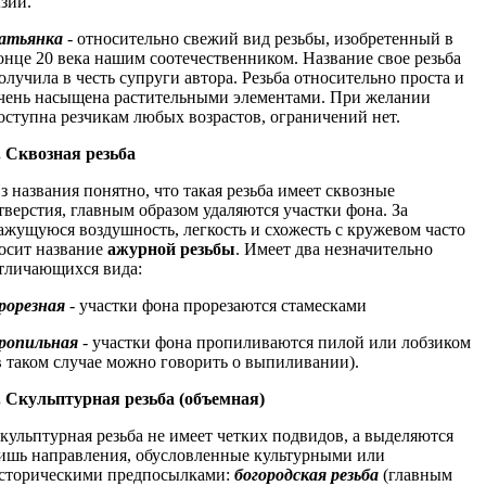
зии.
атьянка
- относительно свежий вид резьбы, изобретенный в
онце 20 века нашим соотечественником. Название свое резьба
олучила в честь супруги автора. Резьба относительно проста и
чень насыщена растительными элементами. При желании
оступна резчикам любых возрастов, ограничений нет.
. Сквозная резьба
з названия понятно, что такая резьба имеет сквозные
тверстия, главным образом удаляются участки фона. За
ажущуюся воздушность, легкость и схожесть с кружевом часто
осит название
ажурной резьбы
. Имеет два незначительно
тличающихся вида:
рорезная
- участки фона прорезаются стамесками
ропильная
- участки фона пропиливаются пилой или лобзиком
в таком случае можно говорить о выпиливании).
. Скульптурная резьба (объемная)
кульптурная резьба не имеет четких подвидов, а выделяются
ишь направления, обусловленные культурными или
сторическими предпосылками:
богородская резьба
(главным