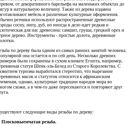
еревом, от декоративного барельефа на маленьких объектах до
игур в натуральную величину. Также из дерева издавна
зготавливают мебель и различные культурные оформления.
бычно резчики используют распространенные древесные
ороды сосну, липу, дуб, но иногда в дело идет редкая и
кзотическая для нас древесина: самшит, груша, грецкий орех и
ерное дерево. Инструменты - простые долота, деревянные
олотки.
езьба по дереву была одним из самых ранних занятий человека.
опулярной она остается и по сей день. Несколько древних
римеров были сохранены в сухом климате Египта, например,
еревянная статуя Шеик-эль-Белед из Старого Королевства. С
азвитием туризма выработался стереотип, что вырезание
еревянных масок и статуэток относится к африканским
леменам, однако, культурные традиции народов мира во
ногом схожи, а в чем-то даже пересекаются и повторяют друг
руга.
уществуют следующие виды резьбы по дереву:
. Плосковыемчатая резьба.