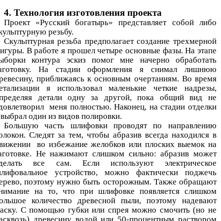
4. Технология изготовления проекта
Проект «Русский богатырь» представляет собой либо
кульптурную резьбу.
Скульптурная резьба предполагает создание трехмерной
игуры. В работе я прошел четыре основные фазы. На этапе
ыборки контура эскиз помог мне начерно обработать
аготовку. На стадии оформления я снимал лишнюю
ревесину, приближаясь к основным очертаниям. Во время
етализации я использовал маленькие четкие надрезы,
пределяя детали одну за другой, пока общий вид не
довлетворил меня полностью. Наконец, на стадии отделки
 выбрал один из видов полировки.
Большую часть шлифовки проводят по направлению
олокон. Следят за тем, чтобы абразив всегда находился в
вижении во избежание желобков или плоских выемок на
аготовке. Не нажимают слишком сильно: абразив может
делать все сам. Если используют электрическое
лифовальное устройство, можно фактически поджечь
ерево, поэтому нужно быть осторожным. Также обращают
нимание на то, что при шлифовке появляется слишком
ольшое количество древесной пыли, поэтому надевают
аску. С помощью губки или спрея можно смочить (но не
асквозь) древесину водой или 50-процентным раствором