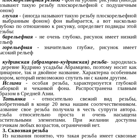
азывают такую резьбу плоскорельефной с подушечным
оном)
глухая
- (иногда называют такую резьбу плоскорельефной
 выбранным фоном) фон выбирается, а вот насколько
лубоко по отношению к рисунку, определяет подвиды этой
езьбы:
барельефная
- не очень глубоко, рисунок имеет низкий
ельеф
горельефная
- значительно глубже, рисунок имеет
ысокий рельеф
кудринская (абрамцево-кудринская) резьба
- зародилась
 деревне Кудрино усадьбы Абрамцево, поэтому носит как
динарное, так и двойное название. Характерна особенным
зором, который невозможно спутать ни с каким другим.
Ислими
- особая резьба, характеризуется глубокой
ыборкой и чеканкой фона. Распространена главным
бразом в Средней Азии.
Татьянка
- относительно свежий вид резьбы,
зобретенный в конце 20 века нашим соотечественником.
азвание свое резьба получила в честь супруги автора.
езьба относительно проста и очень насыщена
астительными элементами. При желании доступна
езчикам любых возрастов, ограничений нет.
3. Сквозная резьба
Из названия понятно, что такая резьба имеет сквозные