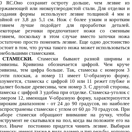
0 RC.Оно сохранит остроту дольше, чем лезвие из
ержавеющей или низкоуглеродистой стали. Для отделки и
оздания формы используют лезвие толщиной 4 мм и
айной от 3,8 до 5,1 см. Нож с более узким и коротким
езвием лучше подойдет для проработки деталей.
екоторые резчики предпочитают ножи со сменным
езвием, поскольку в этом случае вместо заточки ножа
остаточно просто поменять лезвие. Еще одно достоинство
остоит в том, что ручка такого ножа может использоваться
 небольшими стамесками.
СТАМЕСКИ.
Стамески бывают разной ширины и
ривизны. Кривизна обозначается цифрой. Чем круче
ривизна, тем цифра больше. Так, стамеска с номером 3
очти плоская, а номер 11 имеет U-образную форму.
азумеется, стамеска с цифрой 10 или 11 режет глубже и
даляет больше древесины, чем номер 3. С другой стороны,
тамеска с цифрой 3 удобна при отделке. Стамеска-уголок с
омером 12, имеющая V-образную форму, характеризуется
ироким диапазоном - от 24 до 90 градусов, но наиболее
аспространены стамески с углом от 60 до 70 градусов. При
ыборе стамески обращают внимание на ручку, чтобы
нструмент не скатывался на пол, когда вы положите его на
тол. Иначе постоянно придется чинить лезвие. Выбирая
тамеску, имеют также в виду размер и тип резьбы, которую