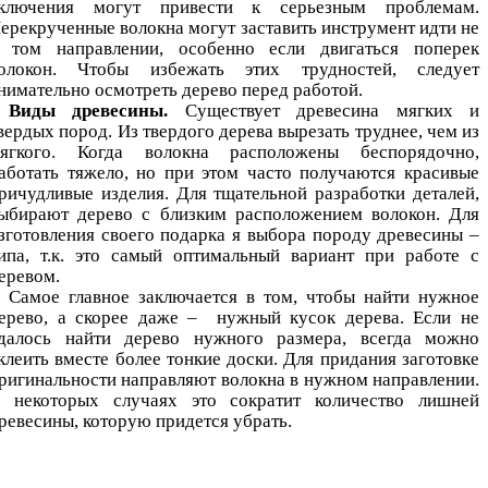
ключения могут привести к серьезным проблемам.
ерекрученные волокна могут заставить инструмент идти не
 том направлении, особенно если двигаться поперек
олокон. Чтобы избежать этих трудностей, следует
нимательно осмотреть дерево перед работой.
Виды древесины.
Существует древесина мягких и
вердых пород. Из твердого дерева вырезать труднее, чем из
ягкого. Когда волокна расположены беспорядочно,
аботать тяжело, но при этом часто получаются красивые
ричудливые изделия. Для тщательной разработки деталей,
ыбирают дерево с близким расположением волокон. Для
зготовления своего подарка я выбора породу древесины –
ипа, т.к. это самый оптимальный вариант при работе с
еревом.
Самое главное заключается в том, чтобы найти нужное
ерево, а скорее даже – нужный кусок дерева. Если не
далось найти дерево нужного размера, всегда можно
клеить вместе более тонкие доски. Для придания заготовке
ригинальности направляют волокна в нужном направлении.
 некоторых случаях это сократит количество лишней
ревесины, которую придется убрать.