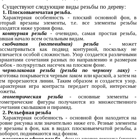
Существуют следующие виды резьбы по дереву:
1. Плосковыемчатая резьба.
Характерная особенность - плоский основной фон, в
оторый врезаны элементы, т.е. все элементы резьбы
аходятся ниже уровня фона.
контурная резьба
- очевидно, самая простая резьба,
авшая начало всем остальным видам.
скобчатая (ногтевидная) резьба
- может
ассматриваться как подвид контурной, поскольку не
тличается особой сложностью. Узор создается различными
ариантами сочетания разных по направлению и размерам
кобок - полукруглых насечек на плоском фоне.
чернолаковая резьба (резьба по черному лаку)
-
аготовка покрывается черным лаком или краской, а затем на
ем прорезаются линии. Таким образом и создается узор.
арактерная игра контраста передает порой, интересные
южеты.
геометрическая резьба
- основные элементы -
еометрические фигуры получаются из множественного
очетания сколышков и пирамид.
2. Рельефная резьба
Характерная особенность - основной фон находится на
ровне рисунка или значительно ниже его. Резные элементы
е врезаны в фон, как в видах плосковыемчатой резьбы, а
аоборот, поднимаются над фоном.
плоскорельефная резьба
- фон на уровне рисунка (иногда