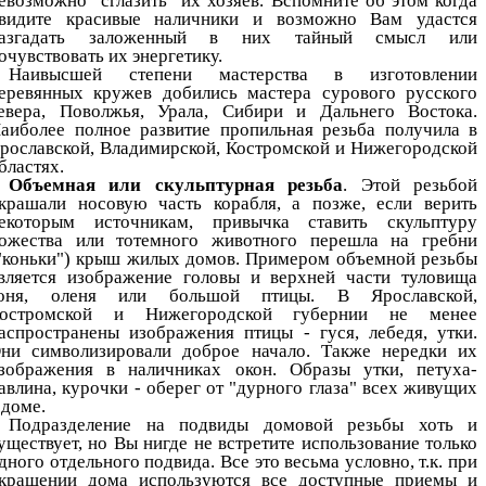
евозможно "сглазить" их хозяев. Вспомните об этом когда
видите красивые наличники и возможно Вам удастся
азгадать заложенный в них тайный смысл или
очувствовать их энергетику.
Наивысшей степени мастерства в изготовлении
еревянных кружев добились мастера сурового русского
евера, Поволжья, Урала, Сибири и Дальнего Востока.
аиболее полное развитие пропильная резьба получила в
рославской, Владимирской, Костромской и Нижегородской
бластях.
Объемная или скульптурная резьба
. Этой резьбой
крашали носовую часть корабля, а позже, если верить
екоторым источникам, привычка ставить скульптуру
ожества или тотемного животного перешла на гребни
"коньки") крыш жилых домов. Примером объемной резьбы
вляется изображение головы и верхней части туловища
оня, оленя или большой птицы. В Ярославской,
остромской и Нижегородской губернии не менее
аспространены изображения птицы - гуся, лебедя, утки.
ни символизировали доброе начало. Также нередки их
зображения в наличниках окон. Образы утки, петуха-
авлина, курочки - оберег от "дурного глаза" всех живущих
 доме.
Подразделение на подвиды домовой резьбы хоть и
уществует, но Вы нигде не встретите использование только
дного отдельного подвида. Все это весьма условно, т.к. при
крашении дома используются все доступные приемы и