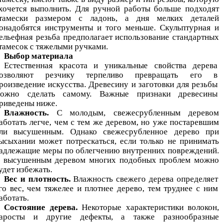
очется выполнить. Для ручной работы больше подходят
тамески размером с ладонь, а дня мелких деталей
онадобятся инструменты и того меньше. Скульптурная и
ельефная резьба предполагает использование стандартных
тамесок с тяжелыми ручками.
Выбор материала
Естественная красота и уникальные свойства дерева
озволяют резчику терпеливо превращать его в
роизведение искусства. Древесину и заготовки для резьбы
ожно сделать самому. Важные признаки древесины
риведены ниже.
Влажность.
С молодым, свежесрубленным деревом
аботать легче, чем с тем же деревом, но уже постаревшим
ли высушенным. Однако свежесрубленное дерево при
ысыхании может потрескаться, если только не принимать
адлежащие меры по облегчению внутренних повреждений.
 высушенным деревом многих подобных проблем можно
удет избежать.
Вес и плотность.
Влажность свежего дерева определяет
го вес, чем тяжелее и плотнее дерево, тем труднее с ним
аботать.
Состояние дерева.
Некоторые характеристики волокон,
аросты и другие дефекты, а также разнообразные