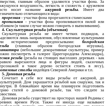
тверстия, главным образом удаляются участки фона. За
ажущуюся воздушность, легкость и схожесть с кружевом
асто носит название
ажурной резьбы
. Имеет два
езначительно отличающихся вида:
прорезная
- участки фона прорезаются стамесками
пропильная
- участки фона пропиливаются пилой или
обзиком (в таком случае можно говорить о выпиливании).
4. Скульптурная резьба (объемная)
Скульптурная резьба не имеет четких подвидов, а
ыделяются лишь направления, обусловленные культурными
или историческими предпосылками:
богородская
езьба
(главным образом богородская игрушка),
иниатюра
(небольшие декоративные скульптуры, пример
ожно посмотреть в галерее Царегородцева Александра),
есная резьба
(резьба на стоящих высохших деревьях - как
равило вырезаются лица и фигуры людей, сказочных
ерсонажей и такое дерево остается стоять в лесу),
отемные столбы
индейцев Северной Америки и т.п.
5. Домовая резьба
Сочетает в себе все виды резьбы от ажурной, до
кульптурной. Дом украшается резьбой как снаружи, так и
знутри. В ближайшее время мы планируем подготовить
ерию статей о домовой резьбе, так что следите за
овостями.
Домовая резьба существует на просторах нашей Родины с
ревних времен Руси. Также ее иногда еще называют