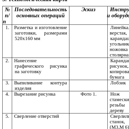
№
Последовательность
Эскиз
Инстр
п/
основных операций
и оборуд
п
1.
Разметка и изготовление
Линейка
заготовки, размерами
верстак,
520х160 мм
каранда
угольник
ножовка
столярна
2.
Нанесение
Каранда
графического рисунка
рисунок,
на заготовку
копиров
бумага
3.
Выпиливание контура
Лобзик
изделия
4.
Вырезание рисунка
Фото 1.
Нож к
стамес
резь
дереву
5.
Сверление отверстий
Сверлил
станок,
(M3,M 6