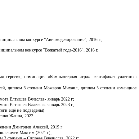
ниципальном конкурсе "Авиамоделирование", 2016 г.;
ципальном конкурсе "Вожатый года-2016", 2016 г.;
я героев», номинация «Компьютерная игра»: сертификат участника
ксей, диплом 3 степени Можаров Михаил, диплом 3 степени командное
мота Елтышев Вячеслав- январь 2022 г;
мота Елтышев Вячеслав- январь 2023 г;
оги ещё не подведены);
иенко Жанна, 2022
пени Дмитриев Алексей, 2019 г;
плевичев Максим (2021 г);
 3 степени – Сипреев Владислав, 2022 г;