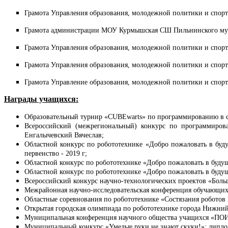
Грамота Управления образования, молодежной политики и спорт
Грамота администрации МОУ Курмышская СШ Пильнинского муни
Грамота Управления образования, молодежной политики и спорт
Грамота Управления образования, молодежной политики и спорт
Грамота Управление образования, молодежной политики и спорт
Награды учащихся:
Образовательный турнир «CUBEwarts» по программированию в сре
Всероссийский (межрегиональный) конкурс по программирова
Енгалычевский Вячеслав;
Областной конкурс по робототехнике «Добро пожаловать в буд
первенство - 2019 г;
Областной конкурс по робототехнике «Добро пожаловать в будуще
Областной конкурс по робототехнике «Добро пожаловать в будуще
Всероссийский конкурс научно-технологических проектов «Боль
Межрайонная научно-исследовательская конференция обучающихс
Областные соревнования по робототехнике «Состязания роботов 
Открытая городская олимпиада по робототехнике города Нижни
Муниципальная конференция научного общества учащихся «ПОИСК
Муниципальный конкурс «Умелые руки не знают скуки!»: диплом 