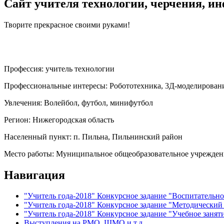
Сайт учителя технологии, черчения, и
Творите прекрасное своими руками!
Профессия:
учитель технологии
Профессиональные интересы:
Робототехника, 3Д-моделирован
Увлечения:
Волейбол, футбол, минифутбол
Регион:
Нижегородская область
Населенный пункт:
п. Пильна, Пильнинский район
Место работы:
Муниципальное общеобразовательное учрежде
Навигация
"Учитель года-2018" Конкурсное задание "Воспитательн
"Учитель года-2018" Конкурсное задание "Методический
"Учитель года-2018" Конкурсное задание "Учебное занят
Выступления на РМО, ШМО и т.д.