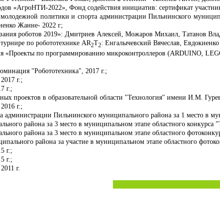
дов «АгроНТИ-2022», Фонд содействия инициатив: сертификат участника
 молодежной политики и спорта администрации Пильнинского муниципа
иенко Жанне- 2022 г;
зания роботов 2019»: Дмитриев Алексей, Можаров Михаил, Татанов Влад
турнире по робототехнике AR
T
: Енгалычевский Вячеслав, Евдокиенко
2
2
ия «Проекты по программированию микроконтроллеров (ARDUINO, LEGO
номинация "Робототехника", 2017 г.;
017 г.;
 г.;
ых проектов в образовательной области "Технология" имени И.М. Гуреви
016 г.;
а администрации Пильнинского муниципального района за 1 место в му
го района за 3 место в муниципальном этапе областного конкурса "Тво
го района за 3 место в муниципальном этапе областного фотоконкурса 
льного района за участие в муниципальном этапе областного фотоконку
 г.;
 г.;
2011 г.