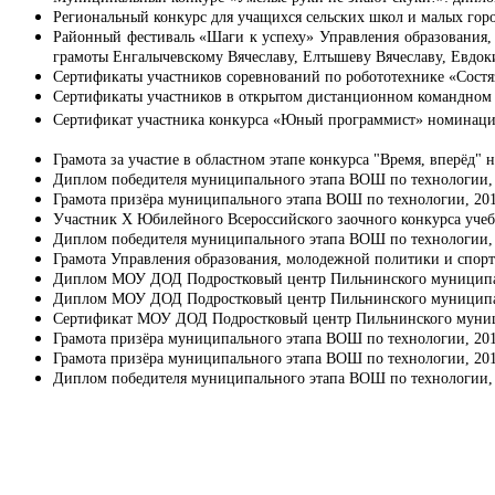
Региональный конкурс для учащихся сельских школ и малых горо
Районный фестиваль «Шаги к успеху» Управления образования,
грамоты Енгалычевскому Вячеславу, Елтышеву Вячеславу, Евдок
Сертификаты участников соревнований по робототехнике «Состя
Сертификаты участников в открытом дистанционном командном 
Сертификат участника конкурса «Юный программист» номинац
Грамота за участие в областном этапе конкурса "Время, вперёд" 
Диплом победителя муниципального этапа ВОШ по технологии, 2
Грамота призёра муниципального этапа ВОШ по технологии, 2017
Участник X Юбилейного Всероссийского заочного конкурса учебн
Диплом победителя муниципального этапа ВОШ по технологии, 2
Грамота Управления образования, молодежной политики и спорт
Диплом МОУ ДОД Подростковый центр Пильнинского муниципально
Диплом МОУ ДОД Подростковый центр Пильнинского муниципально
Сертификат МОУ ДОД Подростковый центр Пильнинского муниципа
Грамота призёра муниципального этапа ВОШ по технологии, 2015
Грамота призёра муниципального этапа ВОШ по технологии, 2015
Диплом победителя муниципального этапа ВОШ по технологии, 