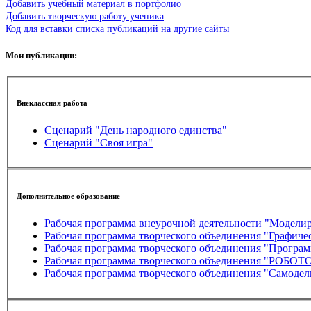
Добавить учебный материал в портфолио
Добавить творческую работу ученика
Код для вставки списка публикаций на другие сайты
Мои публикации:
Внеклассная работа
Сценарий "День народного единства"
Сценарий "Своя игра"
Дополнительное образование
Рабочая программа внеурочной деятельности "Модели
Рабочая программа творческого объединения "Графиче
Рабочая программа творческого объединения "Програ
Рабочая программа творческого объединения "РОБ
Рабочая программа творческого объединения "Самоде