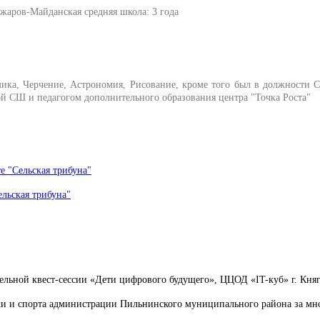
аров-Майданская средняя школа: 3 года
мика, Черчение, Астрономия, Рисование, кроме того был в должности 
 СШ и педагогом дополнительного образования центра "Точка Роста"
е "Сельская трибуна"
ельская трибуна"
ельной квест-сессии «Дети цифрового будущего», ЦЦОД «IT-куб» г. Княг
и и спорта администрации Пильнинского муниципального района за мног