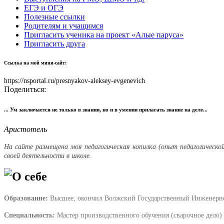
ЕГЭ и ОГЭ
Полезные ссылки
Родителям и учащимся
Пригласить ученика на проект «Алые паруса»
Пригласить друга
Ссылка на мой мини-сайт:
https://nsportal.ru/presnyakov-aleksey-evgenevich
Поделиться:
... Ум заключается не только в знании, но и в умении прилагать знание на деле...
Аристотель
На сайте размещена моя педагогическая копилка (опыт педагогическ
своей деятельности в школе.
О себе
Образование:
Высшее, окончил Волжский Государственный Инженерно-
Специальность:
Мастер производственного обучения (сварочное дело)