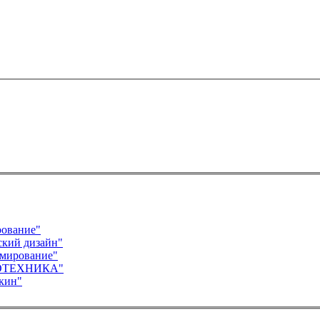
рование"
ский дизайн"
ммирование"
ОТОТЕХНИКА"
лкин"