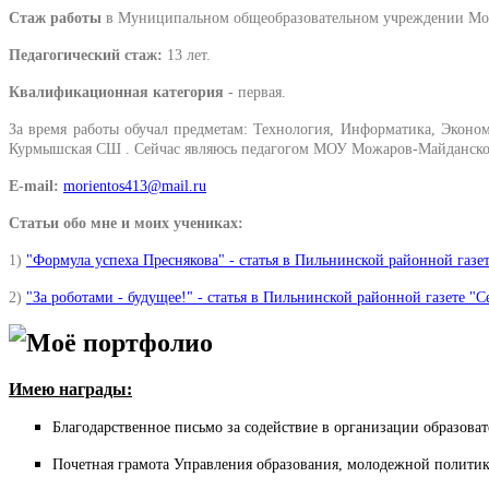
Стаж работы
в Муниципальном общеобразовательном учреждении Мож
Педагогический стаж:
13 лет.
Квалификационная категория
- первая.
За время работы обучал предметам: Технология, Информатика, Эконо
Курмышская СШ . Сейчас являюсь педагогом МОУ
Можаров-Майданской
E-mail:
morientos413@mail.ru
Статьи обо мне и моих учениках:
1)
"Формула успеха Преснякова" - статья в Пильнинской районной газет
2)
"За роботами - будущее!" - статья в Пильнинской районной газете "С
Моё портфолио
Имею награды:
Благодарственное письмо за содействие в организации образоват
Почетная грамота Управления образования, молодежной политик