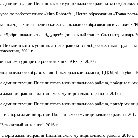
а администрации Пильнинского муниципального района за подготовку т
курса по робототехнике «Мир Robotoff», Центр образования «Точка рос
е подходы к повышению качества школьного образования в условиях ФГ
е «Добро пожаловать в будущее!» (зональный этап с. Спасское), январь 2
 Пильнинского муниципального района за добросовестный труд, знач
околения, 2021 г.;
омандном турнире по робототехнике AR
T
, 2020 г;
2
2
ополнительного образования Нижегородской области, ЦЦОД «IT-куб» г. К
 администрации Пильнинского муниципального района, победитель муни
а администрации Пильнинского муниципального района, 2017 г.;
 администрации Пильнинского муниципального района, призёр муниципа
и и спорта администрации Пильнинского муниципального района, 2017 г
Безопасный интернет", 2016 г.;
 спорта администрации Пильнинского муниципального района, 2016 г.;