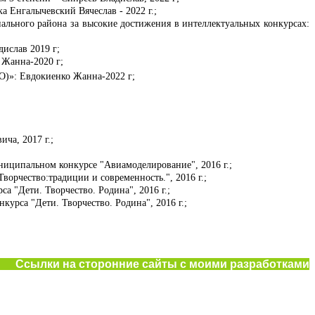
 Енгалычевский Вячеслав - 2022 г.;
льного района за высокие достижения в интеллектуальных конкурсах:
ислав 2019 г;
 Жанна-2020 г;
)»: Евдокиенко Жанна-2022 г;
ча, 2017 г.;
ниципальном конкурсе "Авиамоделирование", 2016 г.;
рчество:традиции и современность.", 2016 г.;
"Дети. Творчество. Родина", 2016 г.;
рса "Дети. Творчество. Родина", 2016 г.;
С
сылки на сторонние сайты с моими разработками